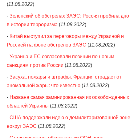
(
11.08.2022
)
-
Зеленский об обстрелах ЗАЭС: Россия пробила дно
в истории терроризма
(
11.08.2022
)
-
Китай выступил за переговоры между Украиной и
Россией на фоне обстрелов ЗАЭС
(
11.08.2022
)
-
Украина и ЕС согласовали позиции по новым
санкциям против России
(
11.08.2022
)
-
Засуха, пожары и штрафы. Франция страдает от
аномальной жары: что известно
(
11.08.2022
)
-
Названа самая заминированная из освобожденных
областей Украины
(
11.08.2022
)
-
США поддержали идею о демилитаризованной зоне
вокруг ЗАЭС
(
11.08.2022
)
-
Стало известно, обсуждает ли ООН ввод