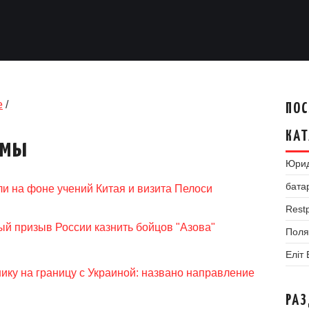
е
/
ПОС
КАТ
умы
Юрид
бата
ли на фоне учений Китая и визита Пелоси
Restp
й призыв России казнить бойцов "Азова"
Поля
Еліт
ику на границу с Украиной: названо направление
РА