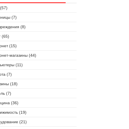
(57)
иницы (7)
чреждения (8)
 (65)
рнет (15)
рнет-магазины (44)
ьютеры (11)
ота (7)
зины (18)
ль (7)
цина (36)
ижимость (19)
удование (21)