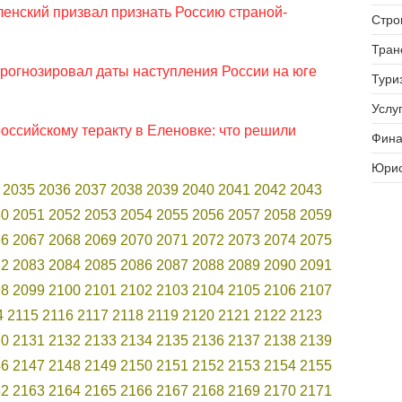
енский призвал признать Россию страной-
Стро
Тран
прогнозировал даты наступления России на юге
Тури
Услуг
оссийскому теракту в Еленовке: что решили
Фина
Юрис
2035
2036
2037
2038
2039
2040
2041
2042
2043
50
2051
2052
2053
2054
2055
2056
2057
2058
2059
66
2067
2068
2069
2070
2071
2072
2073
2074
2075
82
2083
2084
2085
2086
2087
2088
2089
2090
2091
98
2099
2100
2101
2102
2103
2104
2105
2106
2107
4
2115
2116
2117
2118
2119
2120
2121
2122
2123
30
2131
2132
2133
2134
2135
2136
2137
2138
2139
46
2147
2148
2149
2150
2151
2152
2153
2154
2155
62
2163
2164
2165
2166
2167
2168
2169
2170
2171