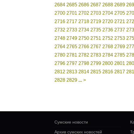
2684
2685
2686
2687
2688
2689
26
2700
2701
2702
2703
2704
2705
27
2716
2717
2718
2719
2720
2721
27
2732
2733
2734
2735
2736
2737
27
2748
2749
2750
2751
2752
2753
27
2764
2765
2766
2767
2768
2769
27
2780
2781
2782
2783
2784
2785
27
2796
2797
2798
2799
2800
2801
28
2812
2813
2814
2815
2816
2817
28
2828
2829
...
>
Сумские новости
К
Архив сумских новостей
Т