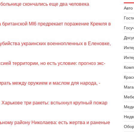
в больнице скончались еще два человека
Авто 
Гост
 британской MI6 предрекает поражение Кремля в
Госу
Досуг
убийства украинских военнопленных в Еленовке,
Инте
Инте
ией территории, но есть условие: прогноз экс-
Комп
Крас
ирать между оружием и маслом для народа, -
Мага
Мебе
 Харькове три ракеты: вспыхнул крупный пожар
Меди
Недв
ьному району Николаева: есть жертва и раненые
Обор