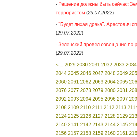
-
Решение должны быть сейчас: Зел
террористом
(
29.07.2022
)
-
"Будет лихая драка". Арестович с
(
29.07.2022
)
-
Зеленский провел совещание по р
(
29.07.2022
)
<
...
2029
2030
2031
2032
2033
2034
2044
2045
2046
2047
2048
2049
20
2060
2061
2062
2063
2064
2065
20
2076
2077
2078
2079
2080
2081
20
2092
2093
2094
2095
2096
2097
20
2108
2109
2110
2111
2112
2113
211
2124
2125
2126
2127
2128
2129
21
2140
2141
2142
2143
2144
2145
21
2156
2157
2158
2159
2160
2161
21