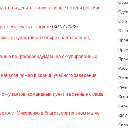
Обра
антов и десяток танков: новые потери россиян
Одеж
Орга
а: чего ждать в августе
(
30.07.2022
)
Охра
рмы оккупантов на четырех направления, -
Прод
Пром
панию по "референдумам" на оккупированных
Проч
Рабо
 начался пожар в здании учебного заведения
Рекл
Рели
 оккупантов, командный пункт и военные склады
Связь
Сель
ертону" Миколенко в благотворительном матче
СМИ 
Спор