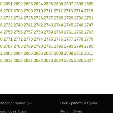
90
2691
2692
2693
2694
2695
2696
2697
2698
2699
06
2707
2708
2709
2710
2711
2712
2713
2714
2715
22
2723
2724
2725
2726
2727
2728
2729
2730
2731
38
2739
2740
2741
2742
2743
2744
2745
2746
2747
54
2755
2756
2757
2758
2759
2760
2761
2762
2763
70
2771
2772
2773
2774
2775
2776
2777
2778
2779
86
2787
2788
2789
2790
2791
2792
2793
2794
2795
02
2803
2804
2805
2806
2807
2808
2809
2810
2811
18
2819
2820
2821
2822
2823
2824
2825
2826
2827
аталог организаций
Поиск работы в Сумах
ранспорт г. Сумы
Фото г. Сумы