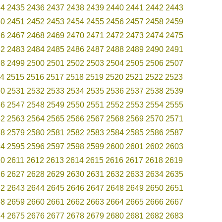
34
2435
2436
2437
2438
2439
2440
2441
2442
2443
50
2451
2452
2453
2454
2455
2456
2457
2458
2459
66
2467
2468
2469
2470
2471
2472
2473
2474
2475
82
2483
2484
2485
2486
2487
2488
2489
2490
2491
98
2499
2500
2501
2502
2503
2504
2505
2506
2507
4
2515
2516
2517
2518
2519
2520
2521
2522
2523
30
2531
2532
2533
2534
2535
2536
2537
2538
2539
46
2547
2548
2549
2550
2551
2552
2553
2554
2555
62
2563
2564
2565
2566
2567
2568
2569
2570
2571
78
2579
2580
2581
2582
2583
2584
2585
2586
2587
94
2595
2596
2597
2598
2599
2600
2601
2602
2603
10
2611
2612
2613
2614
2615
2616
2617
2618
2619
26
2627
2628
2629
2630
2631
2632
2633
2634
2635
42
2643
2644
2645
2646
2647
2648
2649
2650
2651
58
2659
2660
2661
2662
2663
2664
2665
2666
2667
74
2675
2676
2677
2678
2679
2680
2681
2682
2683