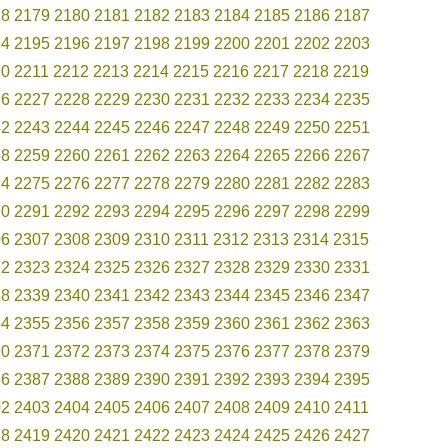
78
2179
2180
2181
2182
2183
2184
2185
2186
2187
94
2195
2196
2197
2198
2199
2200
2201
2202
2203
10
2211
2212
2213
2214
2215
2216
2217
2218
2219
26
2227
2228
2229
2230
2231
2232
2233
2234
2235
42
2243
2244
2245
2246
2247
2248
2249
2250
2251
58
2259
2260
2261
2262
2263
2264
2265
2266
2267
74
2275
2276
2277
2278
2279
2280
2281
2282
2283
90
2291
2292
2293
2294
2295
2296
2297
2298
2299
06
2307
2308
2309
2310
2311
2312
2313
2314
2315
22
2323
2324
2325
2326
2327
2328
2329
2330
2331
38
2339
2340
2341
2342
2343
2344
2345
2346
2347
54
2355
2356
2357
2358
2359
2360
2361
2362
2363
70
2371
2372
2373
2374
2375
2376
2377
2378
2379
86
2387
2388
2389
2390
2391
2392
2393
2394
2395
02
2403
2404
2405
2406
2407
2408
2409
2410
2411
18
2419
2420
2421
2422
2423
2424
2425
2426
2427