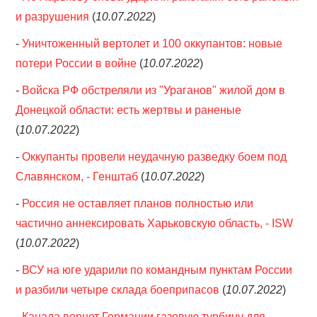
и разрушения
(
10.07.2022
)
-
Уничтоженный вертолет и 100 оккупантов: новые
потери России в войне
(
10.07.2022
)
-
Войска РФ обстреляли из "Ураганов" жилой дом в
Донецкой области: есть жертвы и раненые
(
10.07.2022
)
-
Оккупанты провели неудачную разведку боем под
Славянском, - Генштаб
(
10.07.2022
)
-
Россия не оставляет планов полностью или
частично аннексировать Харьковскую область, - ISW
(
10.07.2022
)
-
ВСУ на юге ударили по командным пунктам России
и разбили четыре склада боеприпасов
(
10.07.2022
)
-
Канада вернет Германии газовую турбину для