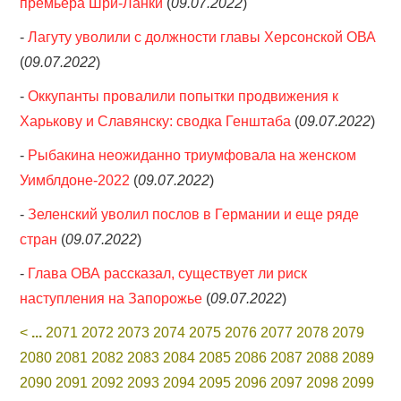
премьера Шри-Ланки
(
09.07.2022
)
-
Лагуту уволили с должности главы Херсонской ОВА
(
09.07.2022
)
-
Оккупанты провалили попытки продвижения к
Харькову и Славянску: сводка Генштаба
(
09.07.2022
)
-
Рыбакина неожиданно триумфовала на женском
Уимблдоне-2022
(
09.07.2022
)
-
Зеленский уволил послов в Германии и еще ряде
стран
(
09.07.2022
)
-
Глава ОВА рассказал, существует ли риск
наступления на Запорожье
(
09.07.2022
)
<
...
2071
2072
2073
2074
2075
2076
2077
2078
2079
2080
2081
2082
2083
2084
2085
2086
2087
2088
2089
2090
2091
2092
2093
2094
2095
2096
2097
2098
2099