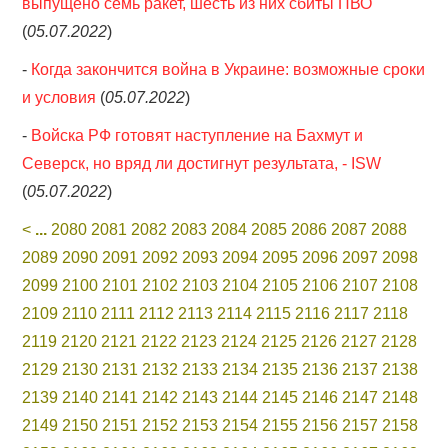
выпущено семь ракет, шесть из них сбиты ПВО
(
05.07.2022
)
-
Когда закончится война в Украине: возможные сроки
и условия
(
05.07.2022
)
-
Войска РФ готовят наступление на Бахмут и
Северск, но вряд ли достигнут результата, - ISW
(
05.07.2022
)
<
...
2080
2081
2082
2083
2084
2085
2086
2087
2088
2089
2090
2091
2092
2093
2094
2095
2096
2097
2098
2099
2100
2101
2102
2103
2104
2105
2106
2107
2108
2109
2110
2111
2112
2113
2114
2115
2116
2117
2118
2119
2120
2121
2122
2123
2124
2125
2126
2127
2128
2129
2130
2131
2132
2133
2134
2135
2136
2137
2138
2139
2140
2141
2142
2143
2144
2145
2146
2147
2148
2149
2150
2151
2152
2153
2154
2155
2156
2157
2158