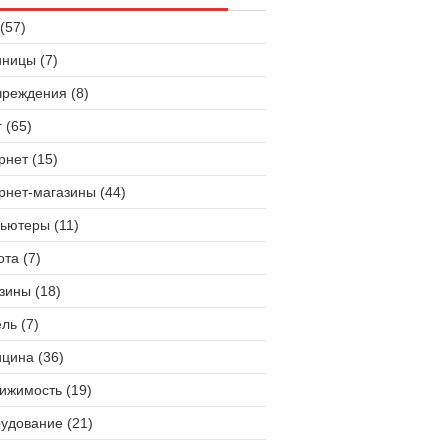
(57)
иницы (7)
чреждения (8)
 (65)
рнет (15)
рнет-магазины (44)
ьютеры (11)
ота (7)
зины (18)
ль (7)
цина (36)
ижимость (19)
удование (21)