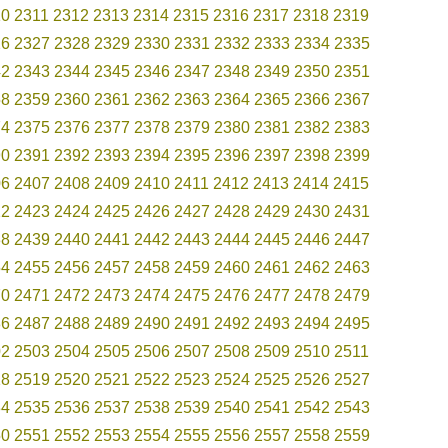
10
2311
2312
2313
2314
2315
2316
2317
2318
2319
26
2327
2328
2329
2330
2331
2332
2333
2334
2335
42
2343
2344
2345
2346
2347
2348
2349
2350
2351
58
2359
2360
2361
2362
2363
2364
2365
2366
2367
74
2375
2376
2377
2378
2379
2380
2381
2382
2383
90
2391
2392
2393
2394
2395
2396
2397
2398
2399
06
2407
2408
2409
2410
2411
2412
2413
2414
2415
22
2423
2424
2425
2426
2427
2428
2429
2430
2431
38
2439
2440
2441
2442
2443
2444
2445
2446
2447
54
2455
2456
2457
2458
2459
2460
2461
2462
2463
70
2471
2472
2473
2474
2475
2476
2477
2478
2479
86
2487
2488
2489
2490
2491
2492
2493
2494
2495
02
2503
2504
2505
2506
2507
2508
2509
2510
2511
18
2519
2520
2521
2522
2523
2524
2525
2526
2527
34
2535
2536
2537
2538
2539
2540
2541
2542
2543
50
2551
2552
2553
2554
2555
2556
2557
2558
2559