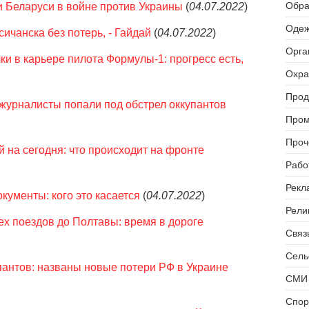
Обра
и Беларуси в войне против Украины
(
04.07.2022
)
Одеж
ичанска без потерь, - Гайдай
(
04.07.2022
)
Орга
и в карьере пилота Формулы-1: прогресс есть,
Охра
Прод
журналисты попали под обстрел оккупантов
Пром
Проч
 на сегодня: что происходит на фронте
Рабо
Рекл
кументы: кого это касается
(
04.07.2022
)
Рели
х поездов до Полтавы: время в дороге
Связь
Сель
антов: названы новые потери РФ в Украине
СМИ 
Спор