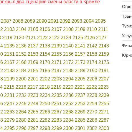
раскрыл два сценария смены власти в Кремле
Стро
Тран
2087
2088
2089
2090
2091
2092
2093
2094
2095
Тури
02
2103
2104
2105
2106
2107
2108
2109
2110
2111
Услуг
8
2119
2120
2121
2122
2123
2124
2125
2126
2127
Фина
34
2135
2136
2137
2138
2139
2140
2141
2142
2143
50
2151
2152
2153
2154
2155
2156
2157
2158
2159
Юрис
66
2167
2168
2169
2170
2171
2172
2173
2174
2175
82
2183
2184
2185
2186
2187
2188
2189
2190
2191
98
2199
2200
2201
2202
2203
2204
2205
2206
2207
4
2215
2216
2217
2218
2219
2220
2221
2222
2223
30
2231
2232
2233
2234
2235
2236
2237
2238
2239
46
2247
2248
2249
2250
2251
2252
2253
2254
2255
62
2263
2264
2265
2266
2267
2268
2269
2270
2271
78
2279
2280
2281
2282
2283
2284
2285
2286
2287
94
2295
2296
2297
2298
2299
2300
2301
2302
2303