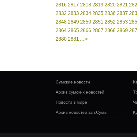
2816
2817
2818
2819
2820
2821
28
2832
2833
2834
2835
2836
2837
28
2848
2849
2850
2851
2852
2853
28
2864
2865
2866
2867
2868
2869
28
2880
2881
...
>
Сумские новости
К
Архив сумских новостей
Т
Новости в мире
Ч
Архив новостей за г.Сумы
К