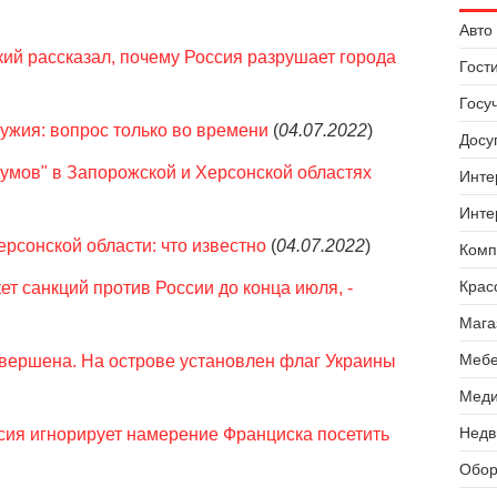
Авто 
кий рассказал, почему Россия разрушает города
Гост
Госу
ружия: вопрос только во времени
(
04.07.2022
)
Досуг
умов" в Запорожской и Херсонской областях
Инте
Инте
ерсонской области: что известно
(
04.07.2022
)
Комп
Крас
ет санкций против России до конца июля, -
Мага
Мебе
вершена. На острове установлен флаг Украины
Меди
Недв
ссия игнорирует намерение Франциска посетить
Обор