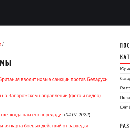
е
/
ПОС
КАТ
умы
Юрид
бата
Британия вводит новые санкции против Беларуси
Restp
 на Запорожском направлении (фото и видео)
Поля
Еліт
тве: когда нам его передадут
(
04.07.2022
)
ьная карта боевых действий от разведки
РА