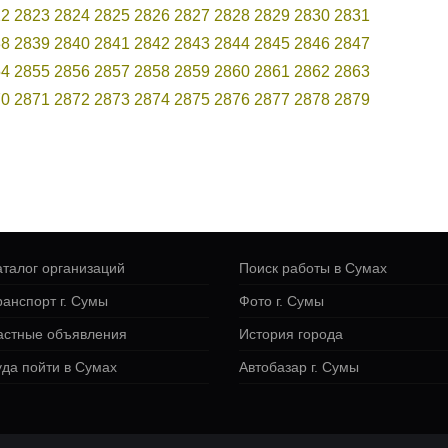
22
2823
2824
2825
2826
2827
2828
2829
2830
2831
38
2839
2840
2841
2842
2843
2844
2845
2846
2847
54
2855
2856
2857
2858
2859
2860
2861
2862
2863
70
2871
2872
2873
2874
2875
2876
2877
2878
2879
аталог организаций
Поиск работы в Сумах
ранспорт г. Сумы
Фото г. Сумы
астные объявления
История города
уда пойти в Сумах
Автобазар г. Сумы