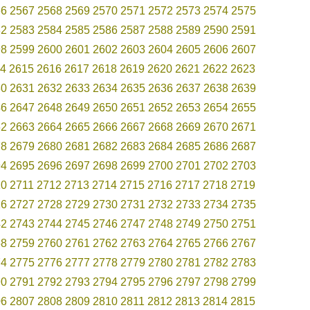
66
2567
2568
2569
2570
2571
2572
2573
2574
2575
82
2583
2584
2585
2586
2587
2588
2589
2590
2591
98
2599
2600
2601
2602
2603
2604
2605
2606
2607
4
2615
2616
2617
2618
2619
2620
2621
2622
2623
30
2631
2632
2633
2634
2635
2636
2637
2638
2639
46
2647
2648
2649
2650
2651
2652
2653
2654
2655
62
2663
2664
2665
2666
2667
2668
2669
2670
2671
78
2679
2680
2681
2682
2683
2684
2685
2686
2687
94
2695
2696
2697
2698
2699
2700
2701
2702
2703
10
2711
2712
2713
2714
2715
2716
2717
2718
2719
26
2727
2728
2729
2730
2731
2732
2733
2734
2735
42
2743
2744
2745
2746
2747
2748
2749
2750
2751
58
2759
2760
2761
2762
2763
2764
2765
2766
2767
74
2775
2776
2777
2778
2779
2780
2781
2782
2783
90
2791
2792
2793
2794
2795
2796
2797
2798
2799
06
2807
2808
2809
2810
2811
2812
2813
2814
2815