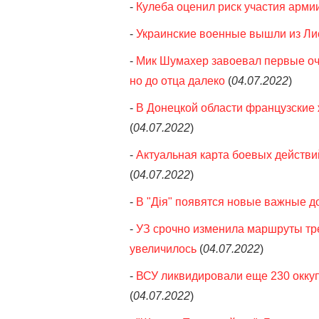
-
Кулеба оценил риск участия арми
-
Украинские военные вышли из Лис
-
Мик Шумахер завоевал первые очк
но до отца далеко
(
04.07.2022
)
-
В Донецкой области французские 
(
04.07.2022
)
-
Актуальная карта боевых действий
(
04.07.2022
)
-
В "Дія" появятся новые важные до
-
УЗ срочно изменила маршруты тре
увеличилось
(
04.07.2022
)
-
ВСУ ликвидировали еще 230 оккуп
(
04.07.2022
)