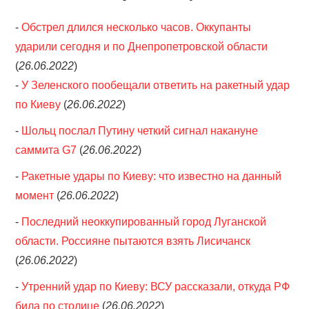
-
Обстрел длился несколько часов. Оккупанты
ОБЪЯВЛЕНИЯ
ударили сегодня и по Днепропетровской области
ТРАНСПОРТ
(
26.06.2022
)
-
У Зеленского пообещали ответить на ракетный удар
КУДА ПОЙТИ
по Киеву
(
26.06.2022
)
-
Шольц послал Путину четкий сигнал накануне
АВТОБАЗАР
саммита G7
(
26.06.2022
)
РАБОТА
-
Ракетные удары по Киеву: что известно на данный
момент
(
26.06.2022
)
КОНТАКТЫ
-
Последний неоккупированный город Луганской
>
области. Россияне пытаются взять Лисичанск
(
26.06.2022
)
-
Утренний удар по Киеву: ВСУ рассказали, откуда РФ
била по столице
(
26.06.2022
)