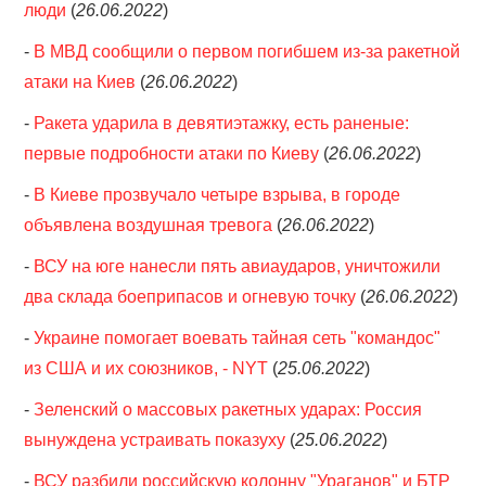
люди
(
26.06.2022
)
-
В МВД сообщили о первом погибшем из-за ракетной
атаки на Киев
(
26.06.2022
)
-
Ракета ударила в девятиэтажку, есть раненые:
первые подробности атаки по Киеву
(
26.06.2022
)
-
В Киеве прозвучало четыре взрыва, в городе
объявлена воздушная тревога
(
26.06.2022
)
-
ВСУ на юге нанесли пять авиаударов, уничтожили
два склада боеприпасов и огневую точку
(
26.06.2022
)
-
Украине помогает воевать тайная сеть "командос"
из США и их союзников, - NYT
(
25.06.2022
)
-
Зеленский о массовых ракетных ударах: Россия
вынуждена устраивать показуху
(
25.06.2022
)
-
ВСУ разбили российскую колонну "Ураганов" и БТР