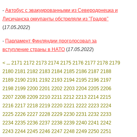
-
Автобус с эвакуированными из Северодонецка и
Лисичанска оккупанты обстреляли из "Градов"
(
17.05.2022
)
-
Парламент Финляндии проголосовал за
вступление страны в НАТО
(
17.05.2022
)
<
...
2171
2172
2173
2174
2175
2176
2177
2178
2179
2180
2181
2182
2183
2184
2185
2186
2187
2188
2189
2190
2191
2192
2193
2194
2195
2196
2197
2198
2199
2200
2201
2202
2203
2204
2205
2206
2207
2208
2209
2210
2211
2212
2213
2214
2215
2216
2217
2218
2219
2220
2221
2222
2223
2224
2225
2226
2227
2228
2229
2230
2231
2232
2233
2234
2235
2236
2237
2238
2239
2240
2241
2242
2243
2244
2245
2246
2247
2248
2249
2250
2251