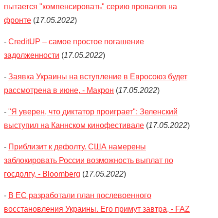
пытается "компенсировать" серию провалов на
фронте
(
17.05.2022
)
-
CreditUP – самое простое погашение
задолженности
(
17.05.2022
)
-
Заявка Украины на вступление в Евросоюз будет
рассмотрена в июне, - Макрон
(
17.05.2022
)
-
"Я уверен, что диктатор проиграет": Зеленский
выступил на Каннском кинофестивале
(
17.05.2022
)
-
Приблизит к дефолту. США намерены
заблокировать России возможность выплат по
госдолгу, - Bloomberg
(
17.05.2022
)
-
В ЕС разработали план послевоенного
восстановления Украины. Его примут завтра, - FAZ