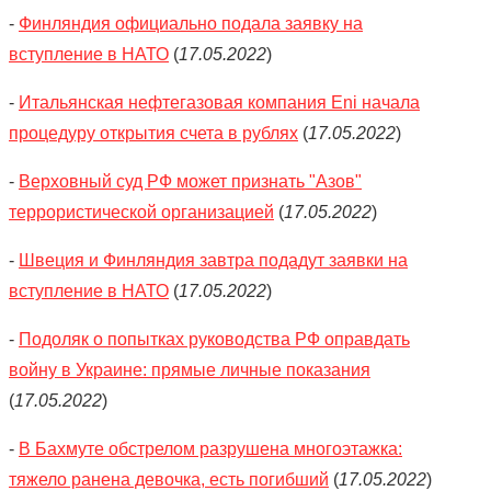
-
Финляндия официально подала заявку на
вступление в НАТО
(
17.05.2022
)
-
Итальянская нефтегазовая компания Eni начала
процедуру открытия счета в рублях
(
17.05.2022
)
-
Верховный суд РФ может признать "Азов"
террористической организацией
(
17.05.2022
)
-
Швеция и Финляндия завтра подадут заявки на
вступление в НАТО
(
17.05.2022
)
-
Подоляк о попытках руководства РФ оправдать
войну в Украине: прямые личные показания
(
17.05.2022
)
-
В Бахмуте обстрелом разрушена многоэтажка:
тяжело ранена девочка, есть погибший
(
17.05.2022
)