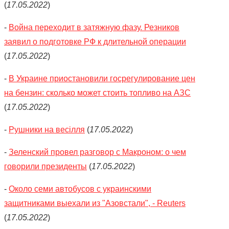
(
17.05.2022
)
-
Война переходит в затяжную фазу. Резников
заявил о подготовке РФ к длительной операции
(
17.05.2022
)
-
В Украине приостановили госрегулирование цен
на бензин: сколько может стоить топливо на АЗС
(
17.05.2022
)
-
Рушники на весілля
(
17.05.2022
)
-
Зеленский провел разговор с Макроном: о чем
говорили президенты
(
17.05.2022
)
-
Около семи автобусов с украинскими
защитниками выехали из "Азовстали", - Reuters
(
17.05.2022
)