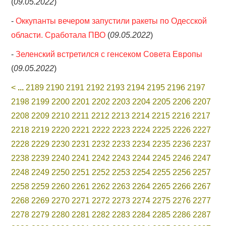
(
09.05.2022
)
-
Оккупанты вечером запустили ракеты по Одесской
области. Сработала ПВО
(
09.05.2022
)
-
Зеленский встретился с генсеком Совета Европы
(
09.05.2022
)
<
...
2189
2190
2191
2192
2193
2194
2195
2196
2197
2198
2199
2200
2201
2202
2203
2204
2205
2206
2207
2208
2209
2210
2211
2212
2213
2214
2215
2216
2217
2218
2219
2220
2221
2222
2223
2224
2225
2226
2227
2228
2229
2230
2231
2232
2233
2234
2235
2236
2237
2238
2239
2240
2241
2242
2243
2244
2245
2246
2247
2248
2249
2250
2251
2252
2253
2254
2255
2256
2257
2258
2259
2260
2261
2262
2263
2264
2265
2266
2267
2268
2269
2270
2271
2272
2273
2274
2275
2276
2277
2278
2279
2280
2281
2282
2283
2284
2285
2286
2287