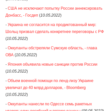
-
США не исключают попытку России аннексировать
Донбасс, - Госдеп
(
10.05.2022
)
-
Украина не согласится на продиктованный мир:
Шольц призвал сделать конкретнее переговоры с РФ
(
10.05.2022
)
-
Оккупанты обстреляли Сумскую область, - глава
ОВА
(
10.05.2022
)
-
Япония объявила новые санкции против России
(
10.05.2022
)
-
Объем военной помощи по ленд-лизу Украине
увеличат до 40 млрд долларов, - Bloomberg
(
10.05.2022
)
-
Оккупанты нанесли по Одессе семь ракетных
ударов: один погибший и пятеро ранены
(
09.05.2022
)