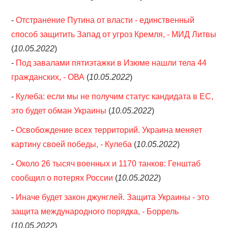
-
Отстранение Путина от власти - единственный
ОБЪЯВЛЕНИЯ
способ защитить Запад от угроз Кремля, - МИД Литвы
ТРАНСПОРТ
(
10.05.2022
)
-
Под завалами пятиэтажки в Изюме нашли тела 44
КУДА ПОЙТИ
гражданских, - ОВА
(
10.05.2022
)
-
Кулеба: если мы не получим статус кандидата в ЕС,
АВТОБАЗАР
это будет обман Украины
(
10.05.2022
)
РАБОТА
-
Освобождение всех территорий. Украина меняет
картину своей победы, - Кулеба
(
10.05.2022
)
КОНТАКТЫ
-
Около 26 тысяч военных и 1170 танков: Генштаб
>
сообщил о потерях России
(
10.05.2022
)
-
Иначе будет закон джунглей. Защита Украины - это
защита международного порядка, - Боррель
(
10.05.2022
)