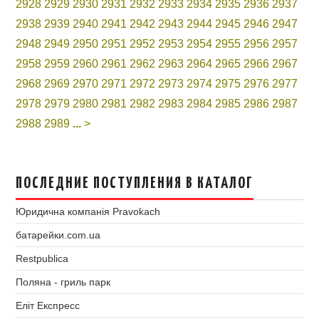
2928
2929
2930
2931
2932
2933
2934
2935
2936
2937
2938
2939
2940
2941
2942
2943
2944
2945
2946
2947
2948
2949
2950
2951
2952
2953
2954
2955
2956
2957
2958
2959
2960
2961
2962
2963
2964
2965
2966
2967
2968
2969
2970
2971
2972
2973
2974
2975
2976
2977
2978
2979
2980
2981
2982
2983
2984
2985
2986
2987
2988
2989
...
>
ПОСЛЕДНИЕ ПОСТУПЛЕНИЯ В КАТАЛОГ
Юридична компанія Pravokach
батарейки.com.ua
Restpublica
Поляна - гриль парк
Еліт Експресс