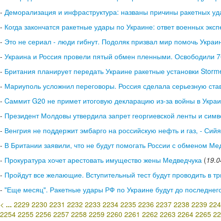
-
Деморализация и инфраструктура: названы причины ракетных уд
-
Когда закончатся ракетные удары по Украине: ответ военных эксп
-
Это не сериал - люди гибнут. Подоляк призвал мир помочь Украи
-
Украина и Россия провели пятый обмен пленными. Освободили 7
-
Британия планирует передать Украине ракетные установки Storm
-
Мариуполь усложнил переговоры. Россия сделала серьезную ставк
-
Cаммит G20 не примет итоговую декларацию из-за войны в Украин
-
Президент Молдовы утвердила запрет георгиевской ленты и симво
-
Венгрия не поддержит эмбарго на российскую нефть и газ, - Сий
-
В Британии заявили, что не будут помогать России с обменом Ме
-
Прокуратура хочет арестовать имущество жены Медведчука
(
19.0
-
Пройдут все желающие. Вступительный тест будут проводить в тр
-
"Еще месяц". Ракетные удары РФ по Украине будут до последнего
<
...
2229
2230
2231
2232
2233
2234
2235
2236
2237
2238
2239
224
2254
2255
2256
2257
2258
2259
2260
2261
2262
2263
2264
2265
22