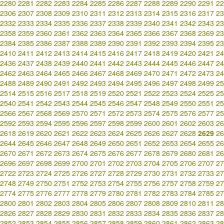
2280
2281
2282
2283
2284
2285
2286
2287
2288
2289
2290
2291
22
2306
2307
2308
2309
2310
2311
2312
2313
2314
2315
2316
2317
23
2332
2333
2334
2335
2336
2337
2338
2339
2340
2341
2342
2343
23
2358
2359
2360
2361
2362
2363
2364
2365
2366
2367
2368
2369
23
2384
2385
2386
2387
2388
2389
2390
2391
2392
2393
2394
2395
23
2410
2411
2412
2413
2414
2415
2416
2417
2418
2419
2420
2421
24
2436
2437
2438
2439
2440
2441
2442
2443
2444
2445
2446
2447
24
2462
2463
2464
2465
2466
2467
2468
2469
2470
2471
2472
2473
24
2488
2489
2490
2491
2492
2493
2494
2495
2496
2497
2498
2499
25
2514
2515
2516
2517
2518
2519
2520
2521
2522
2523
2524
2525
25
2540
2541
2542
2543
2544
2545
2546
2547
2548
2549
2550
2551
25
2566
2567
2568
2569
2570
2571
2572
2573
2574
2575
2576
2577
25
2592
2593
2594
2595
2596
2597
2598
2599
2600
2601
2602
2603
26
2618
2619
2620
2621
2622
2623
2624
2625
2626
2627
2628
2629
26
2644
2645
2646
2647
2648
2649
2650
2651
2652
2653
2654
2655
26
2670
2671
2672
2673
2674
2675
2676
2677
2678
2679
2680
2681
26
2696
2697
2698
2699
2700
2701
2702
2703
2704
2705
2706
2707
27
2722
2723
2724
2725
2726
2727
2728
2729
2730
2731
2732
2733
27
2748
2749
2750
2751
2752
2753
2754
2755
2756
2757
2758
2759
27
2774
2775
2776
2777
2778
2779
2780
2781
2782
2783
2784
2785
27
2800
2801
2802
2803
2804
2805
2806
2807
2808
2809
2810
2811
28
2826
2827
2828
2829
2830
2831
2832
2833
2834
2835
2836
2837
28
2852
2853
2854
2855
2856
2857
2858
2859
2860
2861
2862
2863
28