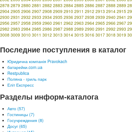
2878
2879
2880
2881
2882
2883
2884
2885
2886
2887
2888
2889
28
2904
2905
2906
2907
2908
2909
2910
2911
2912
2913
2914
2915
29
2930
2931
2932
2933
2934
2935
2936
2937
2938
2939
2940
2941
29
2956
2957
2958
2959
2960
2961
2962
2963
2964
2965
2966
2967
29
2982
2983
2984
2985
2986
2987
2988
2989
2990
2991
2992
2993
29
3008
3009
3010
3011
3012
3013
3014
3015
3016
3017
3018
3019
30
Последние поступления в каталог
Юридична компанія Pravokach
батарейки.com.ua
Restpublica
Поляна - гриль парк
Еліт Експресс
Разделы информ-каталога
Авто (57)
Гостиницы (7)
Госучреждения (8)
Досуг (65)