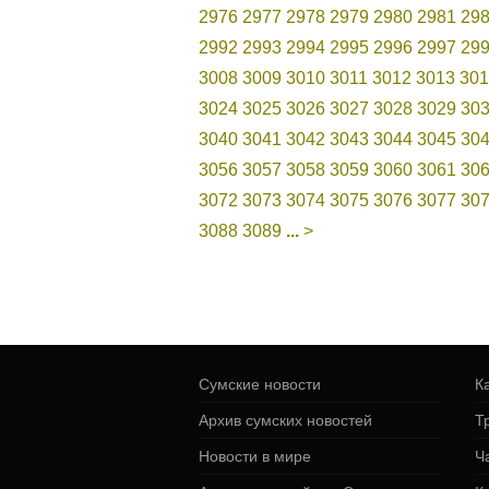
2976
2977
2978
2979
2980
2981
29
2992
2993
2994
2995
2996
2997
29
3008
3009
3010
3011
3012
3013
301
3024
3025
3026
3027
3028
3029
30
3040
3041
3042
3043
3044
3045
30
3056
3057
3058
3059
3060
3061
30
3072
3073
3074
3075
3076
3077
30
3088
3089
...
>
Сумские новости
К
Архив сумских новостей
Т
Новости в мире
Ч