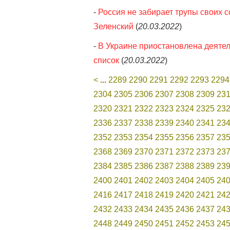
-
Россия не забирает трупы своих со
Зеленский
(
20.03.2022
)
-
В Украине приостановлена деятел
список
(
20.03.2022
)
<
...
2289
2290
2291
2292
2293
2294
2304
2305
2306
2307
2308
2309
23
2320
2321
2322
2323
2324
2325
23
2336
2337
2338
2339
2340
2341
23
2352
2353
2354
2355
2356
2357
23
2368
2369
2370
2371
2372
2373
23
2384
2385
2386
2387
2388
2389
23
2400
2401
2402
2403
2404
2405
24
2416
2417
2418
2419
2420
2421
24
2432
2433
2434
2435
2436
2437
24
2448
2449
2450
2451
2452
2453
24