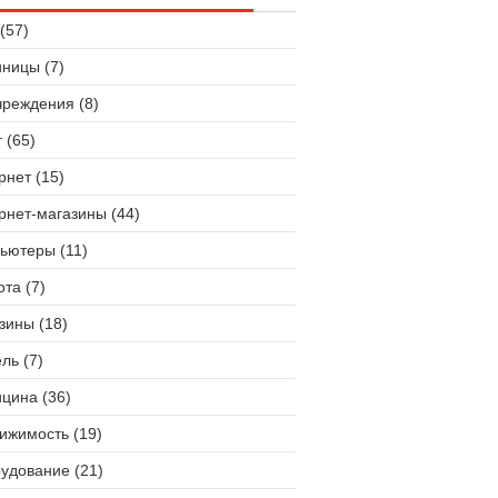
(57)
иницы (7)
чреждения (8)
 (65)
рнет (15)
рнет-магазины (44)
ьютеры (11)
ота (7)
зины (18)
ль (7)
цина (36)
ижимость (19)
удование (21)