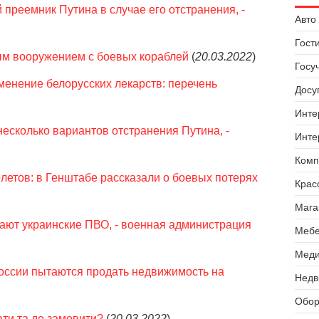
преемник Путина в случае его отстранения, -
Авто 
Гост
м вооружением с боевых кораблей
(
20.03.2022
)
Госу
менение белорусских лекарств: перечень
Досуг
Инте
несколько вариантов отстранения Путина, -
Инте
Комп
олетов: в Генштабе рассказали о боевых потерях
Крас
Мага
ают украинские ПВО, - военная администрация
Мебе
Меди
 России пытаются продать недвижимость на
Недв
Обор
рати та де замовити?
(
20.03.2022
)