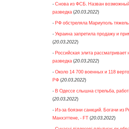
-
Снова из ФСБ. Назван возможный 
разведка
(
20.03.2022
)
-
РФ обстреляла Мариуполь тяжелы
-
Украина запретила продажу и при
(
20.03.2022
)
-
Российская элита рассматривает 
разведка
(
20.03.2022
)
-
Около 14 700 военных и 118 верт
РФ
(
20.03.2022
)
-
В Одессе слышна стрельба, работ
(
20.03.2022
)
-
Из-за боязни санкций. Богачи из
Манхэттене, - FT
(
20.03.2022
)
-
Сучасні підлогові плінтуси: як об