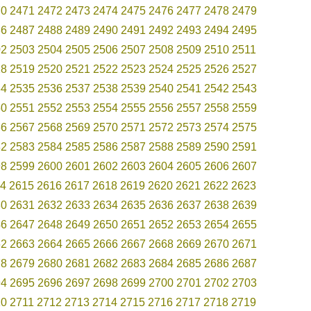
70
2471
2472
2473
2474
2475
2476
2477
2478
2479
86
2487
2488
2489
2490
2491
2492
2493
2494
2495
02
2503
2504
2505
2506
2507
2508
2509
2510
2511
18
2519
2520
2521
2522
2523
2524
2525
2526
2527
34
2535
2536
2537
2538
2539
2540
2541
2542
2543
50
2551
2552
2553
2554
2555
2556
2557
2558
2559
66
2567
2568
2569
2570
2571
2572
2573
2574
2575
82
2583
2584
2585
2586
2587
2588
2589
2590
2591
98
2599
2600
2601
2602
2603
2604
2605
2606
2607
4
2615
2616
2617
2618
2619
2620
2621
2622
2623
30
2631
2632
2633
2634
2635
2636
2637
2638
2639
46
2647
2648
2649
2650
2651
2652
2653
2654
2655
62
2663
2664
2665
2666
2667
2668
2669
2670
2671
78
2679
2680
2681
2682
2683
2684
2685
2686
2687
94
2695
2696
2697
2698
2699
2700
2701
2702
2703
10
2711
2712
2713
2714
2715
2716
2717
2718
2719