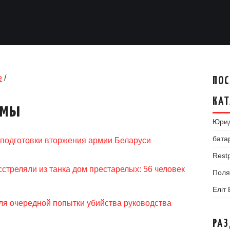
е
/
ПОС
КАТ
умы
Юрид
бата
 подготовки вторжения армии Беларуси
Restp
стреляли из танка дом престарелых: 56 человек
Поля
Еліт
ля очередной попытки убийства руководства
РА