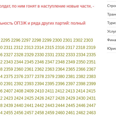
Стро
лдат, по ним гонят в наступление новые части, -
Тран
Тури
ьность ОПЗЖ и ряда других партий: полный
Услуг
Фина
2295
2296
2297
2298
2299
2300
2301
2302
2303
10
2311
2312
2313
2314
2315
2316
2317
2318
2319
Юрис
26
2327
2328
2329
2330
2331
2332
2333
2334
2335
42
2343
2344
2345
2346
2347
2348
2349
2350
2351
58
2359
2360
2361
2362
2363
2364
2365
2366
2367
74
2375
2376
2377
2378
2379
2380
2381
2382
2383
90
2391
2392
2393
2394
2395
2396
2397
2398
2399
06
2407
2408
2409
2410
2411
2412
2413
2414
2415
22
2423
2424
2425
2426
2427
2428
2429
2430
2431
38
2439
2440
2441
2442
2443
2444
2445
2446
2447
54
2455
2456
2457
2458
2459
2460
2461
2462
2463