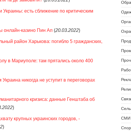
Обра
и Украины: есть сближение по критическим
Одеж
Орга
ы онлайн-казино Пин Ап
(
20.03.2022
)
Охра
Прод
ьный район Харькова: погибло 5 гражданских,
Пром
Проч
лу в Мариуполе: там прятались около 400
Рабо
Рекл
 Украина никогда не уступит в переговорах
Рели
Связь
уманитарного кризиса: данные Генштаба об
3.2022
)
Сель
СМИ 
вату крупных украинских городов, -
22
)
Спор