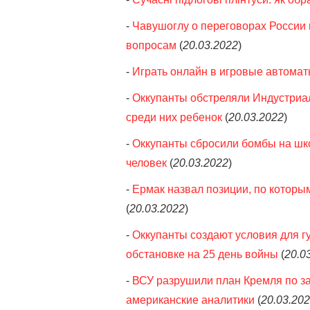
-
Чавушоглу о переговорах России 
вопросам
(
20.03.2022
)
-
Играть онлайн в игровые автомат
-
Оккупанты обстреляли Индустриал
среди них ребенок
(
20.03.2022
)
-
Оккупанты сбросили бомбы на шко
человек
(
20.03.2022
)
-
Ермак назвал позиции, по которым
(
20.03.2022
)
-
Оккупанты создают условия для г
обстановке на 25 день войны
(
20.0
-
ВСУ разрушили план Кремля по зах
американские аналитики
(
20.03.20