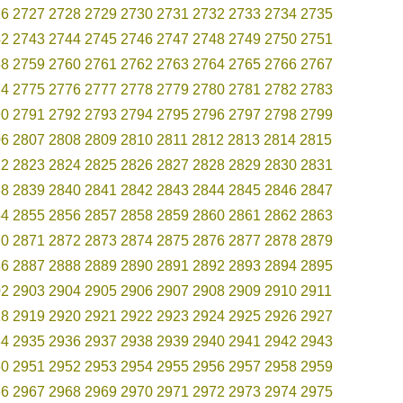
26
2727
2728
2729
2730
2731
2732
2733
2734
2735
42
2743
2744
2745
2746
2747
2748
2749
2750
2751
58
2759
2760
2761
2762
2763
2764
2765
2766
2767
74
2775
2776
2777
2778
2779
2780
2781
2782
2783
90
2791
2792
2793
2794
2795
2796
2797
2798
2799
06
2807
2808
2809
2810
2811
2812
2813
2814
2815
22
2823
2824
2825
2826
2827
2828
2829
2830
2831
38
2839
2840
2841
2842
2843
2844
2845
2846
2847
54
2855
2856
2857
2858
2859
2860
2861
2862
2863
70
2871
2872
2873
2874
2875
2876
2877
2878
2879
86
2887
2888
2889
2890
2891
2892
2893
2894
2895
02
2903
2904
2905
2906
2907
2908
2909
2910
2911
18
2919
2920
2921
2922
2923
2924
2925
2926
2927
34
2935
2936
2937
2938
2939
2940
2941
2942
2943
50
2951
2952
2953
2954
2955
2956
2957
2958
2959
66
2967
2968
2969
2970
2971
2972
2973
2974
2975