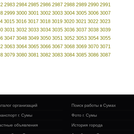
82
2983
2984
2985
2986
2987
2988
2989
2990
2991
98
2999
3000
3001
3002
3003
3004
3005
3006
3007
4
3015
3016
3017
3018
3019
3020
3021
3022
3023
30
3031
3032
3033
3034
3035
3036
3037
3038
3039
46
3047
3048
3049
3050
3051
3052
3053
3054
3055
62
3063
3064
3065
3066
3067
3068
3069
3070
3071
78
3079
3080
3081
3082
3083
3084
3085
3086
3087
аталог организаций
Поиск работы в Сумах
ранспорт г. Сумы
Фото г. Сумы
астные объявления
История города