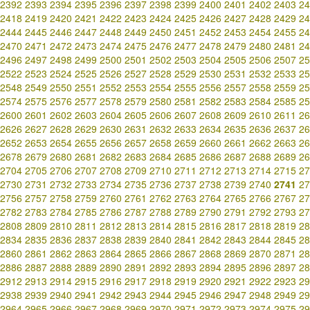
2392
2393
2394
2395
2396
2397
2398
2399
2400
2401
2402
2403
24
2418
2419
2420
2421
2422
2423
2424
2425
2426
2427
2428
2429
24
2444
2445
2446
2447
2448
2449
2450
2451
2452
2453
2454
2455
24
2470
2471
2472
2473
2474
2475
2476
2477
2478
2479
2480
2481
24
2496
2497
2498
2499
2500
2501
2502
2503
2504
2505
2506
2507
25
2522
2523
2524
2525
2526
2527
2528
2529
2530
2531
2532
2533
25
2548
2549
2550
2551
2552
2553
2554
2555
2556
2557
2558
2559
25
2574
2575
2576
2577
2578
2579
2580
2581
2582
2583
2584
2585
25
2600
2601
2602
2603
2604
2605
2606
2607
2608
2609
2610
2611
26
2626
2627
2628
2629
2630
2631
2632
2633
2634
2635
2636
2637
26
2652
2653
2654
2655
2656
2657
2658
2659
2660
2661
2662
2663
26
2678
2679
2680
2681
2682
2683
2684
2685
2686
2687
2688
2689
26
2704
2705
2706
2707
2708
2709
2710
2711
2712
2713
2714
2715
27
2730
2731
2732
2733
2734
2735
2736
2737
2738
2739
2740
2741
27
2756
2757
2758
2759
2760
2761
2762
2763
2764
2765
2766
2767
27
2782
2783
2784
2785
2786
2787
2788
2789
2790
2791
2792
2793
27
2808
2809
2810
2811
2812
2813
2814
2815
2816
2817
2818
2819
28
2834
2835
2836
2837
2838
2839
2840
2841
2842
2843
2844
2845
28
2860
2861
2862
2863
2864
2865
2866
2867
2868
2869
2870
2871
28
2886
2887
2888
2889
2890
2891
2892
2893
2894
2895
2896
2897
28
2912
2913
2914
2915
2916
2917
2918
2919
2920
2921
2922
2923
29
2938
2939
2940
2941
2942
2943
2944
2945
2946
2947
2948
2949
29
2964
2965
2966
2967
2968
2969
2970
2971
2972
2973
2974
2975
29