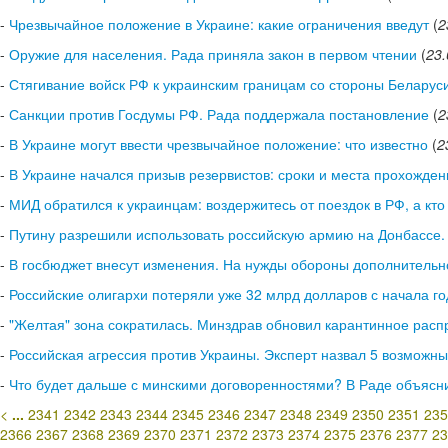
-
Чрезвычайное положение в Украине: какие ограничения введут
(
2
-
Оружие для населения. Рада приняла закон в первом чтении
(
23.
-
Стягивание войск РФ к украинским границам со стороны Беларус
-
Санкции против Госдумы РФ. Рада поддержала постановление
(
2
-
В Украине могут ввести чрезвычайное положение: что известно
(
2
-
В Украине начался призыв резервистов: сроки и места прохожде
-
МИД обратился к украинцам: воздержитесь от поездок в РФ, а кто
-
Путину разрешили использовать российскую армию на Донбассе.
-
В госбюджет внесут изменения. На нужды обороны дополнительно
-
Российские олигархи потеряли уже 32 млрд долларов с начала го
-
"Желтая" зона сократилась. Минздрав обновил карантинное рас
-
Российская агрессия против Украины. Эксперт назвал 5 возможн
-
Что будет дальше с минскими договоренностями? В Раде объясн
<
...
2341
2342
2343
2344
2345
2346
2347
2348
2349
2350
2351
235
2366
2367
2368
2369
2370
2371
2372
2373
2374
2375
2376
2377
23