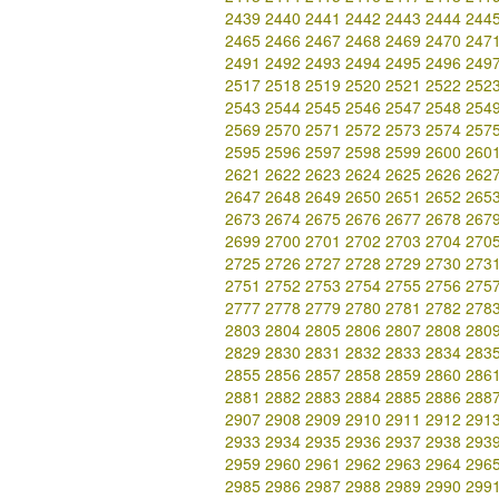
2439
2440
2441
2442
2443
2444
244
2465
2466
2467
2468
2469
2470
247
2491
2492
2493
2494
2495
2496
249
2517
2518
2519
2520
2521
2522
252
2543
2544
2545
2546
2547
2548
254
2569
2570
2571
2572
2573
2574
257
2595
2596
2597
2598
2599
2600
260
2621
2622
2623
2624
2625
2626
262
2647
2648
2649
2650
2651
2652
265
2673
2674
2675
2676
2677
2678
267
2699
2700
2701
2702
2703
2704
270
2725
2726
2727
2728
2729
2730
273
2751
2752
2753
2754
2755
2756
275
2777
2778
2779
2780
2781
2782
278
2803
2804
2805
2806
2807
2808
280
2829
2830
2831
2832
2833
2834
283
2855
2856
2857
2858
2859
2860
286
2881
2882
2883
2884
2885
2886
288
2907
2908
2909
2910
2911
2912
291
2933
2934
2935
2936
2937
2938
293
2959
2960
2961
2962
2963
2964
296
2985
2986
2987
2988
2989
2990
299