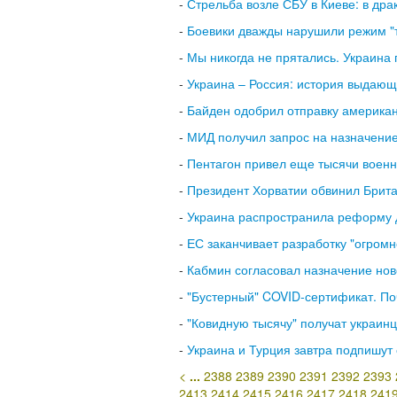
-
Стрельба возле СБУ в Киеве: в дра
-
Боевики дважды нарушили режим "
-
Мы никогда не прятались. Украина 
-
Украина – Россия: история выдающ
-
Байден одобрил отправку американс
-
МИД получил запрос на назначени
-
Пентагон привел еще тысячи военн
-
Президент Хорватии обвинил Брита
-
Украина распространила реформу 
-
ЕС заканчивает разработку "огромн
-
Кабмин согласовал назначение нов
-
"Бустерный" COVID-сертификат. Поч
-
"Ковидную тысячу" получат украинц
-
Украина и Турция завтра подпишут
<
...
2388
2389
2390
2391
2392
2393
2413
2414
2415
2416
2417
2418
241