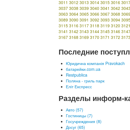
3011
3012
3013
3014
3015
3016
301
3037
3038
3039
3040
3041
3042
304
3063
3064
3065
3066
3067
3068
306
3089
3090
3091
3092
3093
3094
309
3115
3116
3117
3118
3119
3120
312
3141
3142
3143
3144
3145
3146
314
3167
3168
3169
3170
3171
3172
317
Последние поступл
Юридична компанія Pravokach
батарейки.com.ua
Restpublica
Поляна - гриль парк
Еліт Експресс
Разделы информ-к
Авто (57)
Гостиницы (7)
Госучреждения (8)
Досуг (65)