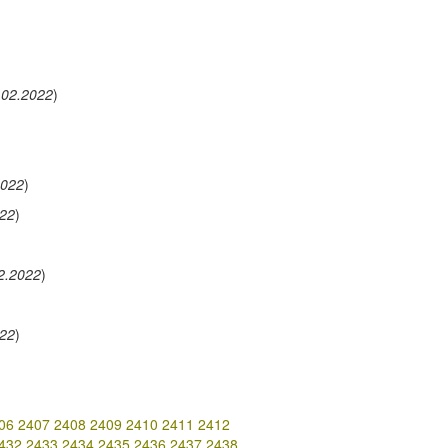
.02.2022
)
2022
)
022
)
2.2022
)
022
)
06
2407
2408
2409
2410
2411
2412
432
2433
2434
2435
2436
2437
2438