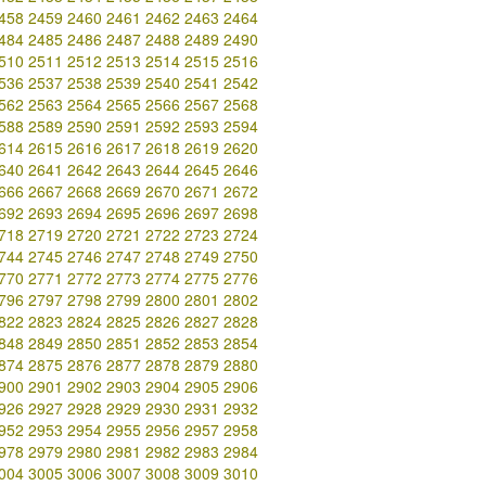
458
2459
2460
2461
2462
2463
2464
484
2485
2486
2487
2488
2489
2490
510
2511
2512
2513
2514
2515
2516
536
2537
2538
2539
2540
2541
2542
562
2563
2564
2565
2566
2567
2568
588
2589
2590
2591
2592
2593
2594
614
2615
2616
2617
2618
2619
2620
640
2641
2642
2643
2644
2645
2646
666
2667
2668
2669
2670
2671
2672
692
2693
2694
2695
2696
2697
2698
718
2719
2720
2721
2722
2723
2724
744
2745
2746
2747
2748
2749
2750
770
2771
2772
2773
2774
2775
2776
796
2797
2798
2799
2800
2801
2802
822
2823
2824
2825
2826
2827
2828
848
2849
2850
2851
2852
2853
2854
874
2875
2876
2877
2878
2879
2880
900
2901
2902
2903
2904
2905
2906
926
2927
2928
2929
2930
2931
2932
952
2953
2954
2955
2956
2957
2958
978
2979
2980
2981
2982
2983
2984
004
3005
3006
3007
3008
3009
3010