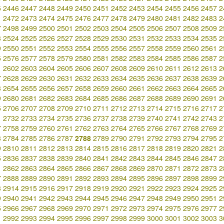
5
2446
2447
2448
2449
2450
2451
2452
2453
2454
2455
2456
2457
2
1
2472
2473
2474
2475
2476
2477
2478
2479
2480
2481
2482
2483
2
7
2498
2499
2500
2501
2502
2503
2504
2505
2506
2507
2508
2509
2
3
2524
2525
2526
2527
2528
2529
2530
2531
2532
2533
2534
2535
2
9
2550
2551
2552
2553
2554
2555
2556
2557
2558
2559
2560
2561
2
5
2576
2577
2578
2579
2580
2581
2582
2583
2584
2585
2586
2587
2
1
2602
2603
2604
2605
2606
2607
2608
2609
2610
2611
2612
2613
2
7
2628
2629
2630
2631
2632
2633
2634
2635
2636
2637
2638
2639
2
3
2654
2655
2656
2657
2658
2659
2660
2661
2662
2663
2664
2665
2
9
2680
2681
2682
2683
2684
2685
2686
2687
2688
2689
2690
2691
2
5
2706
2707
2708
2709
2710
2711
2712
2713
2714
2715
2716
2717
2
1
2732
2733
2734
2735
2736
2737
2738
2739
2740
2741
2742
2743
2
7
2758
2759
2760
2761
2762
2763
2764
2765
2766
2767
2768
2769
2
3
2784
2785
2786
2787
2788
2789
2790
2791
2792
2793
2794
2795
2
9
2810
2811
2812
2813
2814
2815
2816
2817
2818
2819
2820
2821
2
5
2836
2837
2838
2839
2840
2841
2842
2843
2844
2845
2846
2847
2
1
2862
2863
2864
2865
2866
2867
2868
2869
2870
2871
2872
2873
2
7
2888
2889
2890
2891
2892
2893
2894
2895
2896
2897
2898
2899
2
3
2914
2915
2916
2917
2918
2919
2920
2921
2922
2923
2924
2925
2
9
2940
2941
2942
2943
2944
2945
2946
2947
2948
2949
2950
2951
2
5
2966
2967
2968
2969
2970
2971
2972
2973
2974
2975
2976
2977
2
1
2992
2993
2994
2995
2996
2997
2998
2999
3000
3001
3002
3003
3