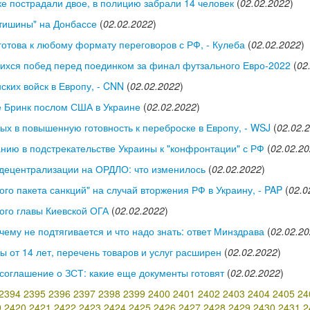
ке пострадали двое, в полицию забрали 14 человек
(
02.02.2022
)
тишины" на Донбассе
(
02.02.2022
)
готова к любому формату переговоров с РФ, - Кулеба
(
02.02.2022
)
ихся побед перед поединком за финал футзального Евро-2022
(
02
ких войск в Европу, - CNN
(
02.02.2022
)
е Бринк послом США в Украине
(
02.02.2022
)
ых в повышенную готовность к переброске в Европу, - WSJ
(
02.02.
нию в подстрекательстве Украины к "конфронтации" с РФ
(
02.02.2
децентрализации на ОРДЛО: что изменилось
(
02.02.2022
)
ого пакета санкций" на случай вторжения РФ в Украину, - PAP
(
02.0
ого главы Киевской ОГА
(
02.02.2022
)
ему не подтягивается и что надо знать: ответ Минздрава
(
02.02.2
ы от 14 лет, перечень товаров и услуг расширен
(
02.02.2022
)
 соглашение о ЗСТ: какие еще документы готовят
(
02.02.2022
)
2394
2395
2396
2397
2398
2399
2400
2401
2402
2403
2404
2405
24
9
2420
2421
2422
2423
2424
2425
2426
2427
2428
2429
2430
2431
2