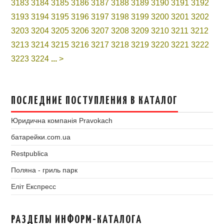
3183
3184
3185
3186
3187
3188
3189
3190
3191
3192
3193
3194
3195
3196
3197
3198
3199
3200
3201
3202
3203
3204
3205
3206
3207
3208
3209
3210
3211
3212
3213
3214
3215
3216
3217
3218
3219
3220
3221
3222
3223
3224
...
>
ПОСЛЕДНИЕ ПОСТУПЛЕНИЯ В КАТАЛОГ
Юридична компанія Pravokach
батарейки.com.ua
Restpublica
Поляна - гриль парк
Еліт Експресс
РАЗДЕЛЫ ИНФОРМ-КАТАЛОГА