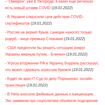
-
"Омикрон" уже в Ужгороде: в каких еще регионах
есть новый штамм COVID
(
19.01.2022
)
-
В Украине сократили срок действия COVID-
сертификатов
(
19.01.2022
)
-
Россия не вернет Крым, санкции наносят только
ущерб, - вице-премьер Словакии
(
19.01.2022
)
-
США предпочли бы решить ситуацию вокруг
Украины мирным путем, - Блинкен
(
19.01.2022
)
-
Угроза вторжения РФ в Украину. Боррель рассказал,
что может сдержать агрессию Кремля
(
19.01.2022
)
-
Будет ли арест? Суд по делу Порошенко: онлайн-
трансляция
(
19.01.2022
)
-
В Helsi вносили фейковые данные о вакцинации.
Экс-замминистра соцполитики объявили подозрение