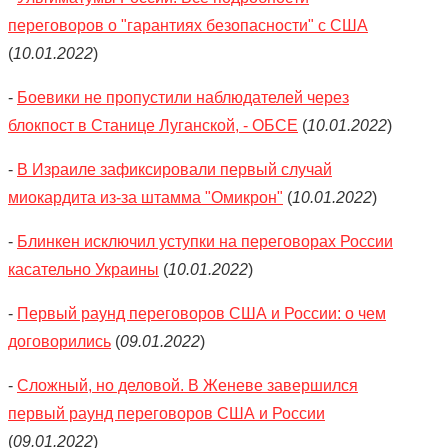
переговоров о "гарантиях безопасности" с США
(
10.01.2022
)
-
Боевики не пропустили наблюдателей через
блокпост в Станице Луганской, - ОБСЕ
(
10.01.2022
)
-
В Израиле зафиксировали первый случай
миокардита из-за штамма "Омикрон"
(
10.01.2022
)
-
Блинкен исключил уступки на переговорах России
касательно Украины
(
10.01.2022
)
-
Первый раунд переговоров США и России: о чем
договорились
(
09.01.2022
)
-
Сложный, но деловой. В Женеве завершился
первый раунд переговоров США и России
(
09.01.2022
)