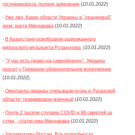
госпереворота: полное заявление
(
10.01.2022
)
-
Уже две. Какие области Украины в "оранжевой"
зоне: карта Минздрава
(
10.01.2022
)
-
В Казахстане освободили задержанного
киргизского музыканта Рузахунова
(
10.01.2022
)
-
"У нас есть право на самооборону". Украина
просит у Германии оборонительное вооружение
(
10.01.2022
)
-
Оккупанты дважды открывали огонь в Луганской
области: травмирован военный
(
10.01.2022
)
-
Почти 2 тысячи случаев COVID и 86 смертей за
сутки, - статистика Минздрава
(
10.01.2022
)
-
Ультиматумы России. Все подробности