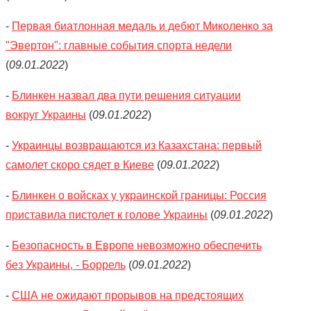
-
Первая биатлонная медаль и дебют Миколенко за
"Эвертон": главные события спорта недели
(
09.01.2022
)
-
Блинкен назвал два пути решения ситуации
вокруг Украины
(
09.01.2022
)
-
Украинцы возвращаются из Казахстана: первый
самолет скоро сядет в Киеве
(
09.01.2022
)
-
Блинкен о войсках у украинской границы: Россия
приставила пистолет к голове Украины
(
09.01.2022
)
-
Безопасность в Европе невозможно обеспечить
без Украины, - Боррель
(
09.01.2022
)
-
США не ожидают прорывов на предстоящих