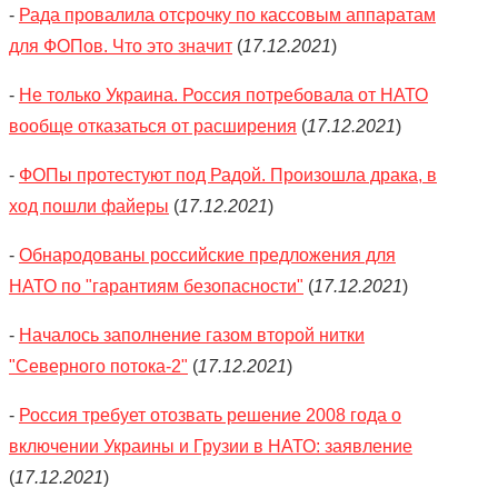
-
Рада провалила отсрочку по кассовым аппаратам
для ФОПов. Что это значит
(
17.12.2021
)
-
Не только Украина. Россия потребовала от НАТО
вообще отказаться от расширения
(
17.12.2021
)
-
ФОПы протестуют под Радой. Произошла драка, в
ход пошли файеры
(
17.12.2021
)
-
Обнародованы российские предложения для
НАТО по "гарантиям безопасности"
(
17.12.2021
)
-
Началось заполнение газом второй нитки
"Северного потока-2"
(
17.12.2021
)
-
Россия требует отозвать решение 2008 года о
включении Украины и Грузии в НАТО: заявление
(
17.12.2021
)