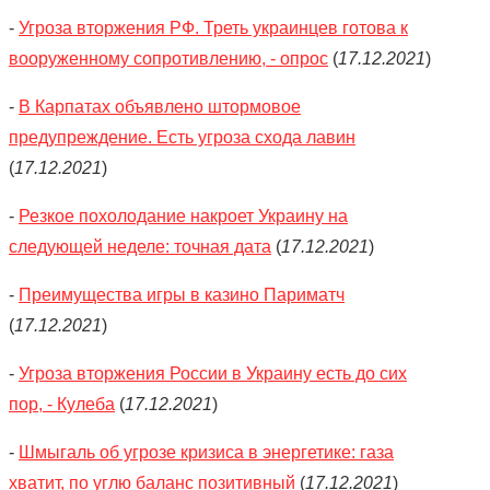
-
Угроза вторжения РФ. Треть украинцев готова к
вооруженному сопротивлению, - опрос
(
17.12.2021
)
-
В Карпатах объявлено штормовое
предупреждение. Есть угроза схода лавин
(
17.12.2021
)
-
Резкое похолодание накроет Украину на
следующей неделе: точная дата
(
17.12.2021
)
-
Преимущества игры в казино Париматч
(
17.12.2021
)
-
Угроза вторжения России в Украину есть до сих
пор, - Кулеба
(
17.12.2021
)
-
Шмыгаль об угрозе кризиса в энергетике: газа
хватит, по углю баланс позитивный
(
17.12.2021
)