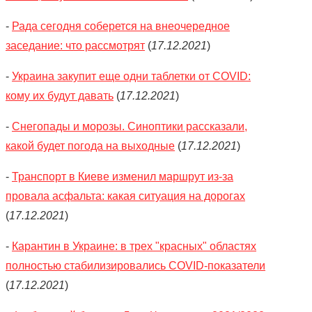
-
Рада сегодня соберется на внеочередное
заседание: что рассмотрят
(
17.12.2021
)
-
Украина закупит еще одни таблетки от COVID:
кому их будут давать
(
17.12.2021
)
-
Снегопады и морозы. Синоптики рассказали,
какой будет погода на выходные
(
17.12.2021
)
-
Транспорт в Киеве изменил маршрут из-за
провала асфальта: какая ситуация на дорогах
(
17.12.2021
)
-
Карантин в Украине: в трех "красных" областях
полностью стабилизировались COVID-показатели
(
17.12.2021
)