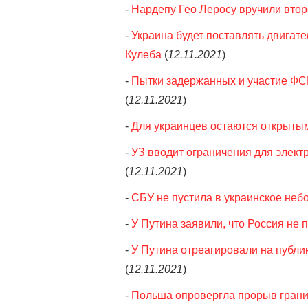
-
Нардепу Гео Леросу вручили вто
-
Украина будет поставлять двигате
Кулеба
(
12.11.2021
)
-
Пытки задержанных и участие ФС
(
12.11.2021
)
-
Для украинцев остаются открытым
-
УЗ вводит ограничения для электр
(
12.11.2021
)
-
СБУ не пустила в украинское неб
-
У Путина заявили, что Россия не п
-
У Путина отреагировали на публи
(
12.11.2021
)
-
Польша опровергла прорыв грани