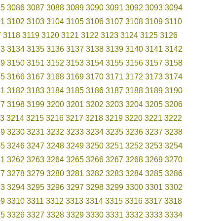
85
3086
3087
3088
3089
3090
3091
3092
3093
3094
01
3102
3103
3104
3105
3106
3107
3108
3109
3110
7
3118
3119
3120
3121
3122
3123
3124
3125
3126
33
3134
3135
3136
3137
3138
3139
3140
3141
3142
49
3150
3151
3152
3153
3154
3155
3156
3157
3158
65
3166
3167
3168
3169
3170
3171
3172
3173
3174
81
3182
3183
3184
3185
3186
3187
3188
3189
3190
97
3198
3199
3200
3201
3202
3203
3204
3205
3206
3
3214
3215
3216
3217
3218
3219
3220
3221
3222
29
3230
3231
3232
3233
3234
3235
3236
3237
3238
45
3246
3247
3248
3249
3250
3251
3252
3253
3254
61
3262
3263
3264
3265
3266
3267
3268
3269
3270
77
3278
3279
3280
3281
3282
3283
3284
3285
3286
93
3294
3295
3296
3297
3298
3299
3300
3301
3302
09
3310
3311
3312
3313
3314
3315
3316
3317
3318
25
3326
3327
3328
3329
3330
3331
3332
3333
3334