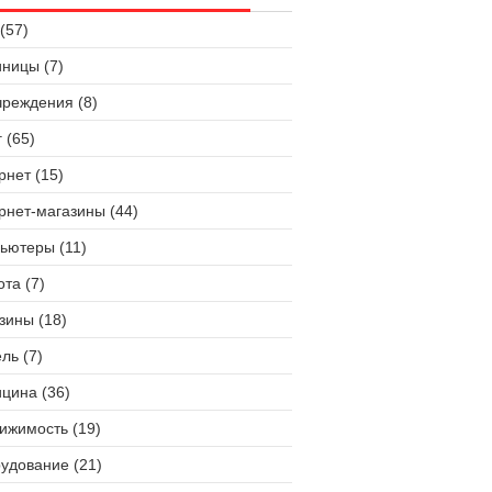
(57)
иницы (7)
чреждения (8)
 (65)
рнет (15)
рнет-магазины (44)
ьютеры (11)
ота (7)
зины (18)
ль (7)
цина (36)
ижимость (19)
удование (21)