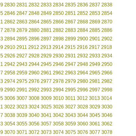
29
2830
2831
2832
2833
2834
2835
2836
2837
2838
45
2846
2847
2848
2849
2850
2851
2852
2853
2854
61
2862
2863
2864
2865
2866
2867
2868
2869
2870
77
2878
2879
2880
2881
2882
2883
2884
2885
2886
93
2894
2895
2896
2897
2898
2899
2900
2901
2902
09
2910
2911
2912
2913
2914
2915
2916
2917
2918
25
2926
2927
2928
2929
2930
2931
2932
2933
2934
41
2942
2943
2944
2945
2946
2947
2948
2949
2950
57
2958
2959
2960
2961
2962
2963
2964
2965
2966
73
2974
2975
2976
2977
2978
2979
2980
2981
2982
89
2990
2991
2992
2993
2994
2995
2996
2997
2998
05
3006
3007
3008
3009
3010
3011
3012
3013
3014
21
3022
3023
3024
3025
3026
3027
3028
3029
3030
37
3038
3039
3040
3041
3042
3043
3044
3045
3046
53
3054
3055
3056
3057
3058
3059
3060
3061
3062
69
3070
3071
3072
3073
3074
3075
3076
3077
3078