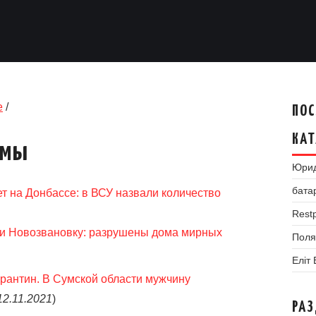
е
/
ПОС
КАТ
умы
Юрид
бата
т на Донбассе: в ВСУ назвали количество
Restp
ии Новозвановку: разрушены дома мирных
Поля
Еліт
арантин. В Сумской области мужчину
12.11.2021
)
РА