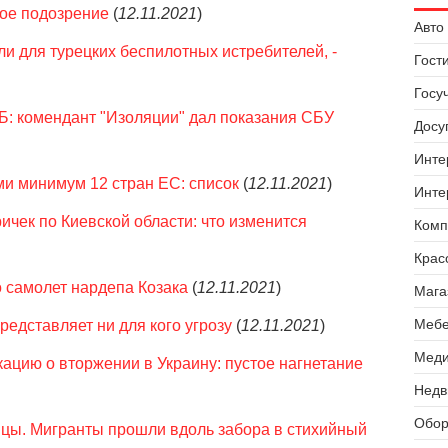
рое подозрение
(
12.11.2021
)
Авто 
ли для турецких беспилотных истребителей, -
Гост
Госу
Б: комендант "Изоляции" дал показания СБУ
Досуг
Инте
и минимум 12 стран ЕС: список
(
12.11.2021
)
Инте
ичек по Киевской области: что изменится
Комп
Крас
о самолет нардепа Козака
(
12.11.2021
)
Мага
Мебе
редставляет ни для кого угрозу
(
12.11.2021
)
Меди
кацию о вторжении в Украину: пустое нагнетание
Недв
Обор
цы. Мигранты прошли вдоль забора в стихийный