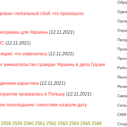
Обра
Одеж
ирован глобальный сбой: что произошло
Орга
Охра
рограммы для Украины
(
12.11.2021
)
Прод
ЧС
(
12.11.2021
)
Пром
нкцию: что изменилось
(
12.11.2021
)
Проч
: вмешательство граждан Украины в дела Грузии
Рабо
Рекл
юдением карантина
(
12.11.2021
)
Рели
игрантов прорвалась в Польшу
(
12.11.2021
)
Связь
кое похолодание: синоптики назвали дату
Сель
СМИ 
2558
2559
2560
2561
2562
2563
2564
2565
2566
Спор