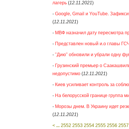
лагерь
(
12.11.2021
)
-
Google, Gmail и YouTube. Зафикс
(
12.11.2021
)
-
МВФ назначил дату пересмотра п
-
Представлен новый и.о главы ГС
-
"Дию" обновили и убрали одну фу
-
Грузинский премьер о Саакашвили
недопустимо
(
12.11.2021
)
-
Киев усиливает контроль за собл
-
На белорусской границе группа м
-
Морозы днем. В Украину идет рез
(
12.11.2021
)
<
...
2552
2553
2554
2555
2556
2557