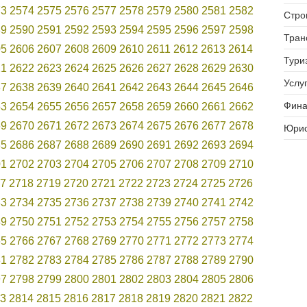
73
2574
2575
2576
2577
2578
2579
2580
2581
2582
Стро
89
2590
2591
2592
2593
2594
2595
2596
2597
2598
Тран
05
2606
2607
2608
2609
2610
2611
2612
2613
2614
Тури
21
2622
2623
2624
2625
2626
2627
2628
2629
2630
Услуг
37
2638
2639
2640
2641
2642
2643
2644
2645
2646
Фина
53
2654
2655
2656
2657
2658
2659
2660
2661
2662
69
2670
2671
2672
2673
2674
2675
2676
2677
2678
Юрис
85
2686
2687
2688
2689
2690
2691
2692
2693
2694
01
2702
2703
2704
2705
2706
2707
2708
2709
2710
7
2718
2719
2720
2721
2722
2723
2724
2725
2726
33
2734
2735
2736
2737
2738
2739
2740
2741
2742
49
2750
2751
2752
2753
2754
2755
2756
2757
2758
65
2766
2767
2768
2769
2770
2771
2772
2773
2774
81
2782
2783
2784
2785
2786
2787
2788
2789
2790
97
2798
2799
2800
2801
2802
2803
2804
2805
2806
3
2814
2815
2816
2817
2818
2819
2820
2821
2822