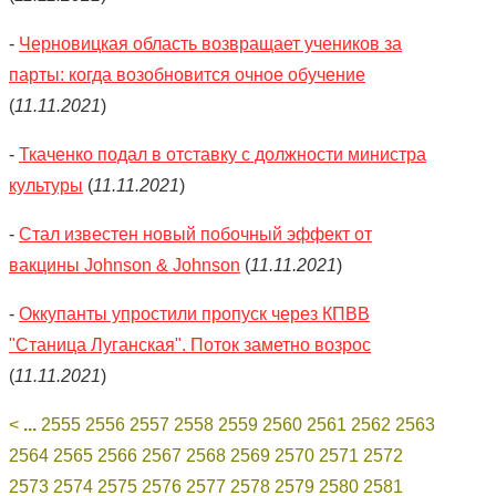
-
Черновицкая область возвращает учеников за
парты: когда возобновится очное обучение
(
11.11.2021
)
-
Ткаченко подал в отставку с должности министра
культуры
(
11.11.2021
)
-
Стал известен новый побочный эффект от
вакцины Johnson & Johnson
(
11.11.2021
)
-
Оккупанты упростили пропуск через КПВВ
"Станица Луганская". Поток заметно возрос
(
11.11.2021
)
<
...
2555
2556
2557
2558
2559
2560
2561
2562
2563
2564
2565
2566
2567
2568
2569
2570
2571
2572
2573
2574
2575
2576
2577
2578
2579
2580
2581