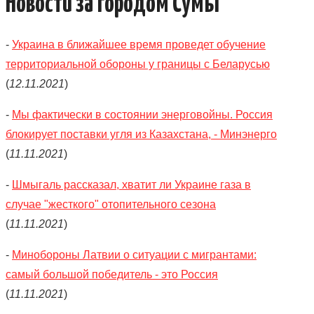
Новости за городом Сумы
КАТАЛОГ
-
Украина в ближайшее время проведет обучение
ОБЪЯВЛЕНИЯ
территориальной обороны у границы с Беларусью
ТРАНСПОРТ
(
12.11.2021
)
-
Мы фактически в состоянии энерговойны. Россия
КУДА ПОЙТИ
блокирует поставки угля из Казахстана, - Минэнерго
АВТОБАЗАР
(
11.11.2021
)
-
Шмыгаль рассказал, хватит ли Украине газа в
РАБОТА
случае "жесткого" отопительного сезона
(
11.11.2021
)
КОНТАКТЫ
-
Минобороны Латвии о ситуации с мигрантами:
>
самый большой победитель - это Россия
(
11.11.2021
)