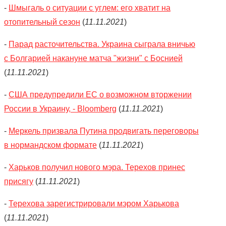
-
Шмыгаль о ситуации с углем: его хватит на
отопительный сезон
(
11.11.2021
)
-
Парад расточительства. Украина сыграла вничью
с Болгарией накануне матча "жизни" с Боснией
(
11.11.2021
)
-
США предупредили ЕС о возможном вторжении
России в Украину, - Bloomberg
(
11.11.2021
)
-
Меркель призвала Путина продвигать переговоры
в нормандском формате
(
11.11.2021
)
-
Харьков получил нового мэра. Терехов принес
присягу
(
11.11.2021
)
-
Терехова зарегистрировали мэром Харькова
(
11.11.2021
)