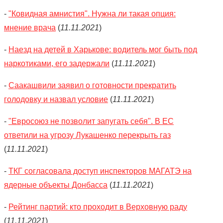
-
"Ковидная амнистия". Нужна ли такая опция:
мнение врача
(
11.11.2021
)
-
Наезд на детей в Харькове: водитель мог быть под
наркотиками, его задержали
(
11.11.2021
)
-
Саакашвили заявил о готовности прекратить
голодовку и назвал условие
(
11.11.2021
)
-
"Евросоюз не позволит запугать себя". В ЕС
ответили на угрозу Лукашенко перекрыть газ
(
11.11.2021
)
-
ТКГ согласовала доступ инспекторов МАГАТЭ на
ядерные объекты Донбасса
(
11.11.2021
)
-
Рейтинг партий: кто проходит в Верховную раду
(
11.11.2021
)