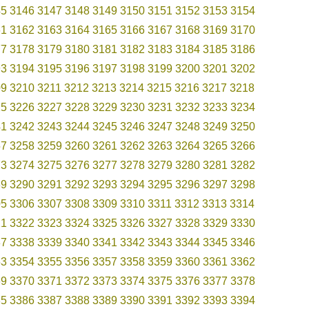
45
3146
3147
3148
3149
3150
3151
3152
3153
3154
61
3162
3163
3164
3165
3166
3167
3168
3169
3170
77
3178
3179
3180
3181
3182
3183
3184
3185
3186
93
3194
3195
3196
3197
3198
3199
3200
3201
3202
09
3210
3211
3212
3213
3214
3215
3216
3217
3218
25
3226
3227
3228
3229
3230
3231
3232
3233
3234
41
3242
3243
3244
3245
3246
3247
3248
3249
3250
57
3258
3259
3260
3261
3262
3263
3264
3265
3266
73
3274
3275
3276
3277
3278
3279
3280
3281
3282
89
3290
3291
3292
3293
3294
3295
3296
3297
3298
05
3306
3307
3308
3309
3310
3311
3312
3313
3314
21
3322
3323
3324
3325
3326
3327
3328
3329
3330
37
3338
3339
3340
3341
3342
3343
3344
3345
3346
53
3354
3355
3356
3357
3358
3359
3360
3361
3362
69
3370
3371
3372
3373
3374
3375
3376
3377
3378
85
3386
3387
3388
3389
3390
3391
3392
3393
3394