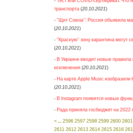
-
Тест или COVID-cертификат. Что 
транспорта
(
20.10.2021
)
-
"Щит Союза": Россия объявила ма
(
20.10.2021
)
-
"Красную" зону карантина могут с
(
20.10.2021
)
-
В Украине вводят новые правила 
исключения
(
20.10.2021
)
-
На карте Apple Music изобразили 
(
20.10.2021
)
-
В Instagram появятся новые функц
-
Рада приняла госбюджет на 2022 г
<
...
2596
2597
2598
2599
2600
2601
2611
2612
2613
2614
2615
2616
261