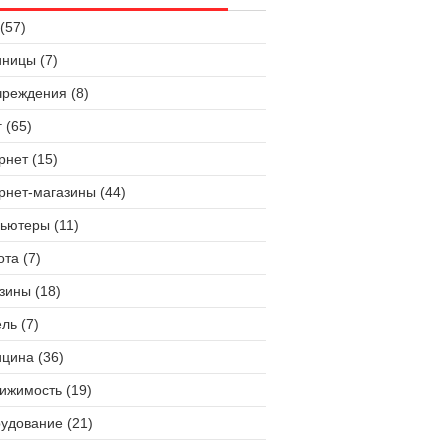
(57)
иницы (7)
чреждения (8)
 (65)
рнет (15)
рнет-магазины (44)
ьютеры (11)
ота (7)
зины (18)
ль (7)
цина (36)
ижимость (19)
удование (21)