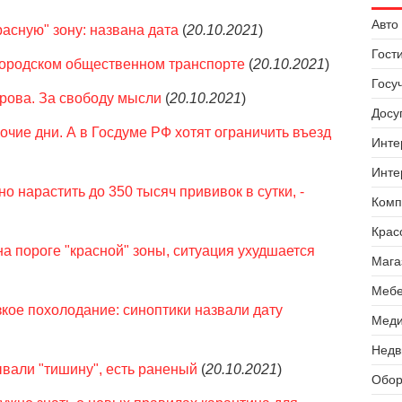
Авто 
асную" зону: названа дата
(
20.10.2021
)
Гост
городском общественном транспорте
(
20.10.2021
)
Госу
рова. За свободу мысли
(
20.10.2021
)
Досуг
чие дни. А в Госдуме РФ хотят ограничить въезд
Инте
Инте
 нарастить до 350 тысяч прививок в сутки, -
Комп
Крас
на пороге "красной" зоны, ситуация ухудшается
Мага
Мебе
зкое похолодание: синоптики назвали дату
Меди
Недв
ывали "тишину", есть раненый
(
20.10.2021
)
Обор