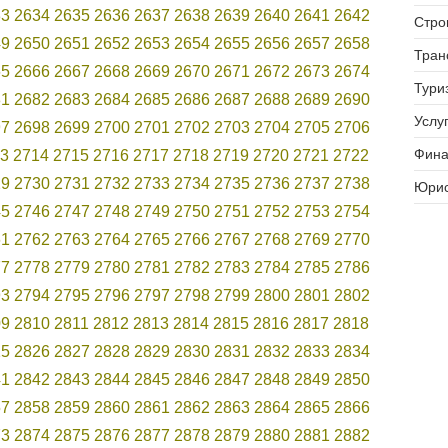
33
2634
2635
2636
2637
2638
2639
2640
2641
2642
Стро
49
2650
2651
2652
2653
2654
2655
2656
2657
2658
Тран
65
2666
2667
2668
2669
2670
2671
2672
2673
2674
Тури
81
2682
2683
2684
2685
2686
2687
2688
2689
2690
Услуг
97
2698
2699
2700
2701
2702
2703
2704
2705
2706
Фина
3
2714
2715
2716
2717
2718
2719
2720
2721
2722
29
2730
2731
2732
2733
2734
2735
2736
2737
2738
Юрис
45
2746
2747
2748
2749
2750
2751
2752
2753
2754
61
2762
2763
2764
2765
2766
2767
2768
2769
2770
77
2778
2779
2780
2781
2782
2783
2784
2785
2786
93
2794
2795
2796
2797
2798
2799
2800
2801
2802
09
2810
2811
2812
2813
2814
2815
2816
2817
2818
25
2826
2827
2828
2829
2830
2831
2832
2833
2834
41
2842
2843
2844
2845
2846
2847
2848
2849
2850
57
2858
2859
2860
2861
2862
2863
2864
2865
2866
73
2874
2875
2876
2877
2878
2879
2880
2881
2882