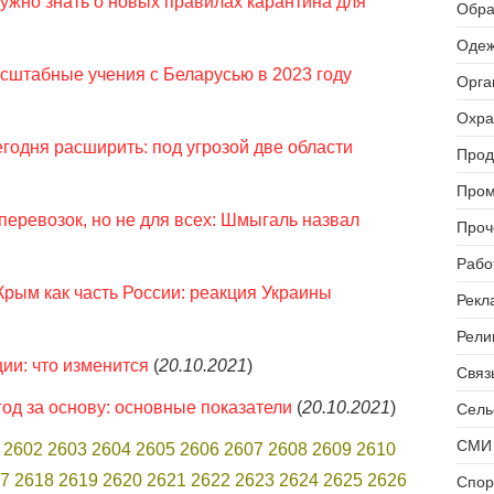
нужно знать о новых правилах карантина для
Обра
Одеж
сштабные учения с Беларусью в 2023 году
Орга
Охра
егодня расширить: под угрозой две области
Прод
Пром
перевозок, но не для всех: Шмыгаль назвал
Проч
Рабо
Крым как часть России: реакция Украины
Рекл
Рели
ии: что изменится
(
20.10.2021
)
Связь
од за основу: основные показатели
(
20.10.2021
)
Сель
СМИ 
2602
2603
2604
2605
2606
2607
2608
2609
2610
7
2618
2619
2620
2621
2622
2623
2624
2625
2626
Спор