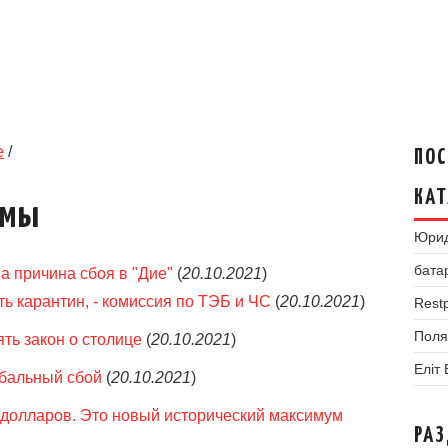
е
/
ПОС
КАТ
умы
Юрид
бата
а причина сбоя в "Дие"
(
20.10.2021
)
ь карантин, - комиссия по ТЭБ и ЧС
(
20.10.2021
)
Restp
Поля
ть закон о столице
(
20.10.2021
)
Еліт
обальный сбой
(
20.10.2021
)
 долларов. Это новый исторический максимум
РА