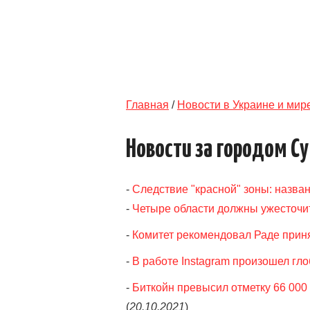
Главная
/
Новости в Украине и мир
Новости за городом С
-
Следствие "красной" зоны: назван
-
Четыре области должны ужесточит
-
Комитет рекомендовал Раде приня
-
В работе Instagram произошел гл
-
Биткойн превысил отметку 66 000
(
20.10.2021
)