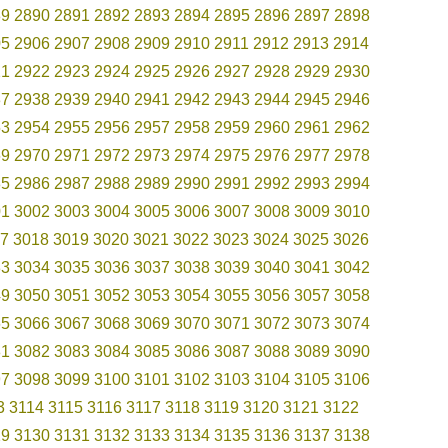
89
2890
2891
2892
2893
2894
2895
2896
2897
2898
05
2906
2907
2908
2909
2910
2911
2912
2913
2914
21
2922
2923
2924
2925
2926
2927
2928
2929
2930
37
2938
2939
2940
2941
2942
2943
2944
2945
2946
53
2954
2955
2956
2957
2958
2959
2960
2961
2962
69
2970
2971
2972
2973
2974
2975
2976
2977
2978
85
2986
2987
2988
2989
2990
2991
2992
2993
2994
01
3002
3003
3004
3005
3006
3007
3008
3009
3010
7
3018
3019
3020
3021
3022
3023
3024
3025
3026
33
3034
3035
3036
3037
3038
3039
3040
3041
3042
49
3050
3051
3052
3053
3054
3055
3056
3057
3058
65
3066
3067
3068
3069
3070
3071
3072
3073
3074
81
3082
3083
3084
3085
3086
3087
3088
3089
3090
97
3098
3099
3100
3101
3102
3103
3104
3105
3106
3
3114
3115
3116
3117
3118
3119
3120
3121
3122
29
3130
3131
3132
3133
3134
3135
3136
3137
3138