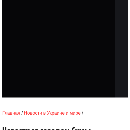
КАТАЛОГ
ОБЪЯВЛЕНИЯ
ТРАНСПОРТ
КУДА ПОЙТИ
АВТОБАЗАР
РАБОТА
КОНТАКТЫ
>
Главная
/
Новости в Украине и мире
/