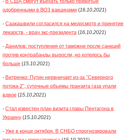
-
В США смогут въехать только привитые
одобренными в ВОЗ вакцинами
(
16.10.2021
)
-
Саакашвили согласился на медосмотр и принятие
лекарств, - врач экс-президента
(
16.10.2021
)
-
Данилов: поступления от таможни после санкций
против контрабанды выросли, но хотелось бы
больше
(
15.10.2021
)
-
Витренко: Путин нервничает из-за "Северного
потока-2", суточные объемы транзита газа упали
вдвое
(
15.10.2021
)
-
Стал известен план визита главы Пентагона в
Украину
(
15.10.2021
)
-
Уже в конце октября. В СНБО спрогнозировали
пик волны коронавируса
(
15.10.2021
)