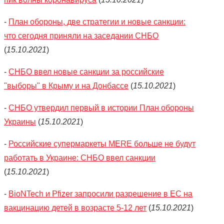
-
План обороны, две стратегии и новые санкции:
что сегодня приняли на заседании СНБО
(
15.10.2021
)
-
СНБО ввел новые санкции за российские
"выборы" в Крыму и на Донбассе
(
15.10.2021
)
-
СНБО утвердил первый в истории План обороны
Украины
(
15.10.2021
)
-
Российские супермаркеты MERE больше не будут
работать в Украине: СНБО ввел санкции
(
15.10.2021
)
-
BioNTech и Pfizer запросили разрешение в ЕС на
вакцинацию детей в возрасте 5-12 лет
(
15.10.2021
)