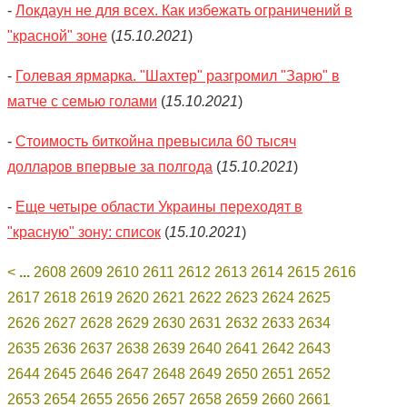
-
Локдаун не для всех. Как избежать ограничений в
"красной" зоне
(
15.10.2021
)
-
Голевая ярмарка. "Шахтер" разгромил "Зарю" в
матче с семью голами
(
15.10.2021
)
-
Стоимость биткойна превысила 60 тысяч
долларов впервые за полгода
(
15.10.2021
)
-
Еще четыре области Украины переходят в
"красную" зону: список
(
15.10.2021
)
<
...
2608
2609
2610
2611
2612
2613
2614
2615
2616
2617
2618
2619
2620
2621
2622
2623
2624
2625
2626
2627
2628
2629
2630
2631
2632
2633
2634
2635
2636
2637
2638
2639
2640
2641
2642
2643
2644
2645
2646
2647
2648
2649
2650
2651
2652
2653
2654
2655
2656
2657
2658
2659
2660
2661