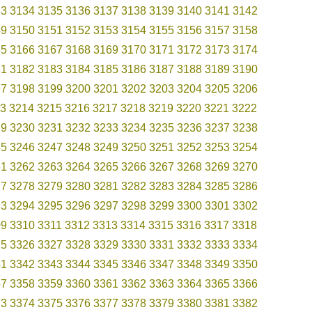
33
3134
3135
3136
3137
3138
3139
3140
3141
3142
49
3150
3151
3152
3153
3154
3155
3156
3157
3158
65
3166
3167
3168
3169
3170
3171
3172
3173
3174
81
3182
3183
3184
3185
3186
3187
3188
3189
3190
97
3198
3199
3200
3201
3202
3203
3204
3205
3206
3
3214
3215
3216
3217
3218
3219
3220
3221
3222
29
3230
3231
3232
3233
3234
3235
3236
3237
3238
45
3246
3247
3248
3249
3250
3251
3252
3253
3254
61
3262
3263
3264
3265
3266
3267
3268
3269
3270
77
3278
3279
3280
3281
3282
3283
3284
3285
3286
93
3294
3295
3296
3297
3298
3299
3300
3301
3302
09
3310
3311
3312
3313
3314
3315
3316
3317
3318
25
3326
3327
3328
3329
3330
3331
3332
3333
3334
41
3342
3343
3344
3345
3346
3347
3348
3349
3350
57
3358
3359
3360
3361
3362
3363
3364
3365
3366
73
3374
3375
3376
3377
3378
3379
3380
3381
3382