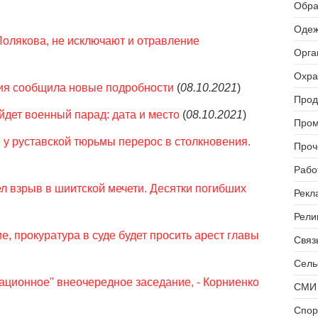
Обра
Одеж
олякова, не исключают и отравление
Орга
Охра
ия сообщила новые подробности
(
08.10.2021
)
Прод
йдет военный парад: дата и место
(
08.10.2021
)
Пром
у руставской тюрьмы перерос в столкновения.
Проч
Рабо
 взрыв в шиитской мечети. Десятки погибших
Рекл
Рели
, прокуратура в суде будет просить арест главы
Связь
Сель
ационное" внеочередное заседание, - Корниенко
СМИ 
Спор