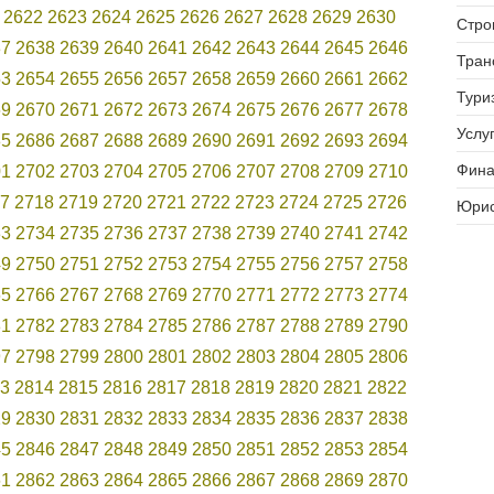
2622
2623
2624
2625
2626
2627
2628
2629
2630
Стро
37
2638
2639
2640
2641
2642
2643
2644
2645
2646
Тран
53
2654
2655
2656
2657
2658
2659
2660
2661
2662
Тури
69
2670
2671
2672
2673
2674
2675
2676
2677
2678
Услуг
85
2686
2687
2688
2689
2690
2691
2692
2693
2694
Фина
01
2702
2703
2704
2705
2706
2707
2708
2709
2710
7
2718
2719
2720
2721
2722
2723
2724
2725
2726
Юрис
33
2734
2735
2736
2737
2738
2739
2740
2741
2742
49
2750
2751
2752
2753
2754
2755
2756
2757
2758
65
2766
2767
2768
2769
2770
2771
2772
2773
2774
81
2782
2783
2784
2785
2786
2787
2788
2789
2790
97
2798
2799
2800
2801
2802
2803
2804
2805
2806
3
2814
2815
2816
2817
2818
2819
2820
2821
2822
29
2830
2831
2832
2833
2834
2835
2836
2837
2838
45
2846
2847
2848
2849
2850
2851
2852
2853
2854
61
2862
2863
2864
2865
2866
2867
2868
2869
2870