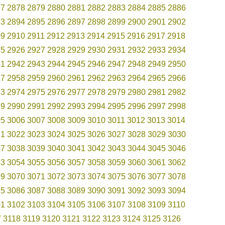
77
2878
2879
2880
2881
2882
2883
2884
2885
2886
93
2894
2895
2896
2897
2898
2899
2900
2901
2902
09
2910
2911
2912
2913
2914
2915
2916
2917
2918
25
2926
2927
2928
2929
2930
2931
2932
2933
2934
41
2942
2943
2944
2945
2946
2947
2948
2949
2950
57
2958
2959
2960
2961
2962
2963
2964
2965
2966
73
2974
2975
2976
2977
2978
2979
2980
2981
2982
89
2990
2991
2992
2993
2994
2995
2996
2997
2998
05
3006
3007
3008
3009
3010
3011
3012
3013
3014
21
3022
3023
3024
3025
3026
3027
3028
3029
3030
37
3038
3039
3040
3041
3042
3043
3044
3045
3046
53
3054
3055
3056
3057
3058
3059
3060
3061
3062
69
3070
3071
3072
3073
3074
3075
3076
3077
3078
85
3086
3087
3088
3089
3090
3091
3092
3093
3094
01
3102
3103
3104
3105
3106
3107
3108
3109
3110
7
3118
3119
3120
3121
3122
3123
3124
3125
3126