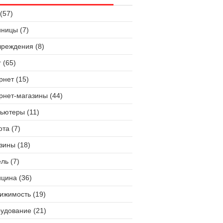
(57)
иницы (7)
чреждения (8)
 (65)
рнет (15)
рнет-магазины (44)
ьютеры (11)
ота (7)
зины (18)
ль (7)
цина (36)
ижимость (19)
удование (21)