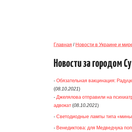
Главная
/
Новости в Украине и мир
Новости за городом С
-
Обязательная вакцинация: Радуц
(
08.10.2021
)
-
Джелялова отправили на психиатри
адвокат
(
08.10.2021
)
-
Светодиодные лампы типа «минь
-
Венедиктова: для Медведчука попр