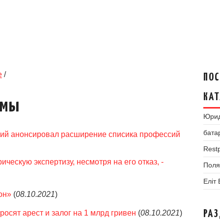
е
/
ПОС
КАТ
умы
Юрид
бата
кий анонсировал расширение списика профессий
Restp
ческую экспертизу, несмотря на его отказ, -
Поля
Еліт
он»
(
08.10.2021
)
осят арест и залог на 1 млрд гривен
(
08.10.2021
)
РА