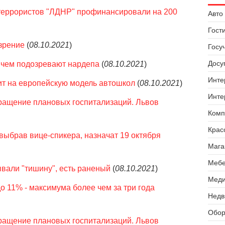
 террористов "ЛДНР" профинансировали на 200
Авто 
Гост
зрение
(
08.10.2021
)
Госу
Досуг
 чем подозревают нардепа
(
08.10.2021
)
Инте
ит на европейскую модель автошкол
(
08.10.2021
)
Инте
кращение плановых госпитализаций. Львов
Комп
Крас
 выбрав вице-спикера, назначат 19 октября
Мага
Мебе
ывали "тишину", есть раненый
(
08.10.2021
)
Меди
о 11% - максимума более чем за три года
Недв
Обор
кращение плановых госпитализаций. Львов