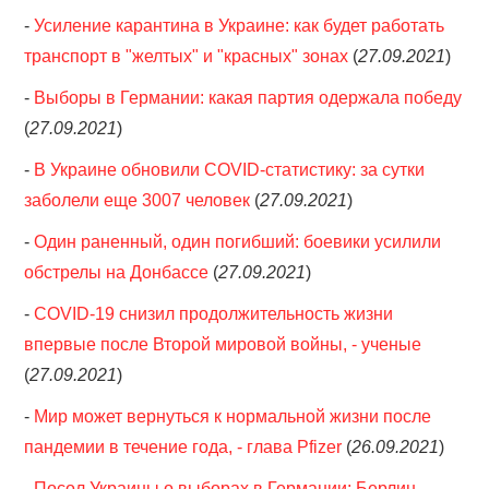
-
Усиление карантина в Украине: как будет работать
транспорт в "желтых" и "красных" зонах
(
27.09.2021
)
-
Выборы в Германии: какая партия одержала победу
(
27.09.2021
)
-
В Украине обновили COVID-статистику: за сутки
заболели еще 3007 человек
(
27.09.2021
)
-
Один раненный, один погибший: боевики усилили
обстрелы на Донбассе
(
27.09.2021
)
-
COVID-19 снизил продолжительность жизни
впервые после Второй мировой войны, - ученые
(
27.09.2021
)
-
Мир может вернуться к нормальной жизни после
пандемии в течение года, - глава Pfizer
(
26.09.2021
)
-
Посол Украины о выборах в Германии: Берлин