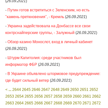
(
26.09.2021
)
-
Путин готов встретиться с Зеленским, но есть
"камень преткновения", - Кремль
(
26.09.2021
)
-
Украина задействовала на Донбассе все свои
контрснайперские группы, - Залужный
(
26.09.2021
)
-
Обзор казино Монослот, вход в личный кабинет
(
26.09.2021
)
-
Штурм Капитолия: среди участников был
информатор ФБР
(
26.09.2021
)
-
В Украине объявлено штормовое предупреждение:
где будет сильный ветер
(
26.09.2021
)
<
...
2644
2645
2646
2647
2648
2649
2650
2651
2652
2653
2654
2655
2656
2657
2658
2659
2660
2661
2662
2663
2664
2665
2666
2667
2668
2669
2670
2671
2672