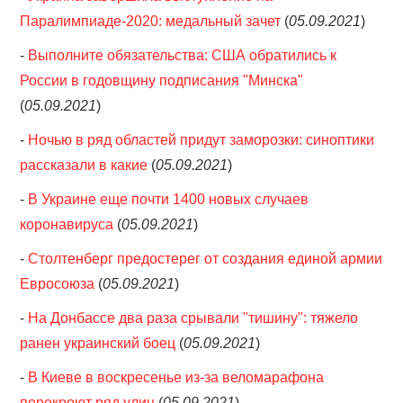
Паралимпиаде-2020: медальный зачет
(
05.09.2021
)
-
Выполните обязательства: США обратились к
России в годовщину подписания "Минска"
(
05.09.2021
)
-
Ночью в ряд областей придут заморозки: синоптики
рассказали в какие
(
05.09.2021
)
-
В Украине еще почти 1400 новых случаев
коронавируса
(
05.09.2021
)
-
Столтенберг предостерег от создания единой армии
Евросоюза
(
05.09.2021
)
-
На Донбассе два раза срывали "тишину": тяжело
ранен украинский боец
(
05.09.2021
)
-
В Киеве в воскресенье из-за веломарафона
перекроют ряд улиц
(
05.09.2021
)