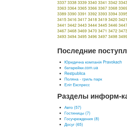
3337
3338
3339
3340
3341
3342
334
3363
3364
3365
3366
3367
3368
336
3389
3390
3391
3392
3393
3394
339
3415
3416
3417
3418
3419
3420
342
3441
3442
3443
3444
3445
3446
344
3467
3468
3469
3470
3471
3472
347
3493
3494
3495
3496
3497
3498
349
Последние поступл
Юридична компанія Pravokach
батарейки.com.ua
Restpublica
Поляна - гриль парк
Еліт Експресс
Разделы информ-к
Авто (57)
Гостиницы (7)
Госучреждения (8)
Досуг (65)