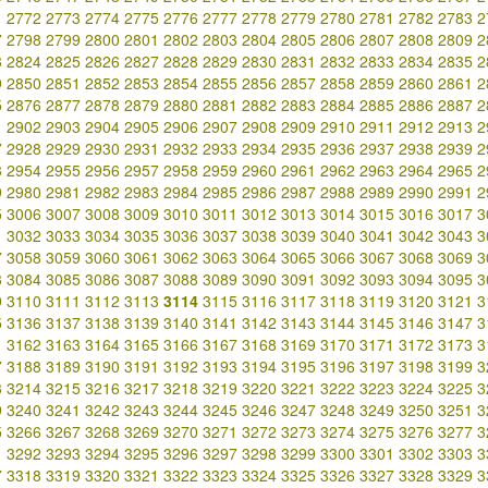
1
2772
2773
2774
2775
2776
2777
2778
2779
2780
2781
2782
2783
2
7
2798
2799
2800
2801
2802
2803
2804
2805
2806
2807
2808
2809
2
3
2824
2825
2826
2827
2828
2829
2830
2831
2832
2833
2834
2835
2
9
2850
2851
2852
2853
2854
2855
2856
2857
2858
2859
2860
2861
2
5
2876
2877
2878
2879
2880
2881
2882
2883
2884
2885
2886
2887
2
1
2902
2903
2904
2905
2906
2907
2908
2909
2910
2911
2912
2913
2
7
2928
2929
2930
2931
2932
2933
2934
2935
2936
2937
2938
2939
2
3
2954
2955
2956
2957
2958
2959
2960
2961
2962
2963
2964
2965
2
9
2980
2981
2982
2983
2984
2985
2986
2987
2988
2989
2990
2991
2
5
3006
3007
3008
3009
3010
3011
3012
3013
3014
3015
3016
3017
3
1
3032
3033
3034
3035
3036
3037
3038
3039
3040
3041
3042
3043
3
7
3058
3059
3060
3061
3062
3063
3064
3065
3066
3067
3068
3069
3
3
3084
3085
3086
3087
3088
3089
3090
3091
3092
3093
3094
3095
3
9
3110
3111
3112
3113
3114
3115
3116
3117
3118
3119
3120
3121
3
5
3136
3137
3138
3139
3140
3141
3142
3143
3144
3145
3146
3147
3
1
3162
3163
3164
3165
3166
3167
3168
3169
3170
3171
3172
3173
3
7
3188
3189
3190
3191
3192
3193
3194
3195
3196
3197
3198
3199
3
3
3214
3215
3216
3217
3218
3219
3220
3221
3222
3223
3224
3225
3
9
3240
3241
3242
3243
3244
3245
3246
3247
3248
3249
3250
3251
3
5
3266
3267
3268
3269
3270
3271
3272
3273
3274
3275
3276
3277
3
1
3292
3293
3294
3295
3296
3297
3298
3299
3300
3301
3302
3303
3
7
3318
3319
3320
3321
3322
3323
3324
3325
3326
3327
3328
3329
3