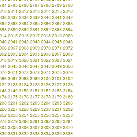
784
2785
2786
2787
2788
2789
2790
810
2811
2812
2813
2814
2815
2816
836
2837
2838
2839
2840
2841
2842
862
2863
2864
2865
2866
2867
2868
888
2889
2890
2891
2892
2893
2894
914
2915
2916
2917
2918
2919
2920
940
2941
2942
2943
2944
2945
2946
966
2967
2968
2969
2970
2971
2972
992
2993
2994
2995
2996
2997
2998
018
3019
3020
3021
3022
3023
3024
044
3045
3046
3047
3048
3049
3050
070
3071
3072
3073
3074
3075
3076
096
3097
3098
3099
3100
3101
3102
122
3123
3124
3125
3126
3127
3128
148
3149
3150
3151
3152
3153
3154
174
3175
3176
3177
3178
3179
3180
200
3201
3202
3203
3204
3205
3206
226
3227
3228
3229
3230
3231
3232
252
3253
3254
3255
3256
3257
3258
278
3279
3280
3281
3282
3283
3284
304
3305
3306
3307
3308
3309
3310
330
3331
3332
3333
3334
3335
3336