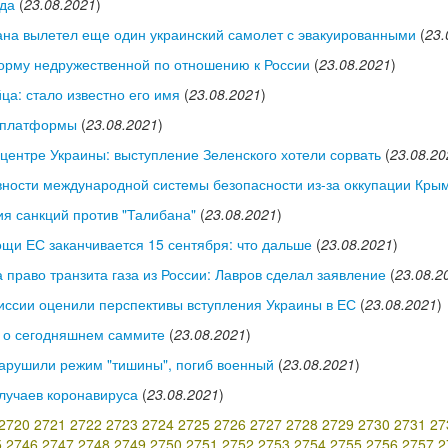
зда
(
23.08.2021
)
тана вылетел еще один украинский самолет с эвакуированными
(
23.
орму недружественной по отношению к России
(
23.08.2021
)
ца: стало известно его имя
(
23.08.2021
)
й платформы
(
23.08.2021
)
 центре Украины: выступление Зеленского хотели сорвать
(
23.08.20
ности международной системы безопасности из-за оккупации Кры
ия санкций против "Талибана"
(
23.08.2021
)
и ЕС заканчивается 15 сентября: что дальше
(
23.08.2021
)
 право транзита газа из России: Лавров сделал заявление
(
23.08.2
миссии оценили перспективы вступления Украины в ЕС
(
23.08.2021
)
о о сегодняшнем саммите
(
23.08.2021
)
 нарушили режим "тишины", погиб военный
(
23.08.2021
)
случаев коронавируса
(
23.08.2021
)
2720
2721
2722
2723
2724
2725
2726
2727
2728
2729
2730
2731
27
5
2746
2747
2748
2749
2750
2751
2752
2753
2754
2755
2756
2757
2