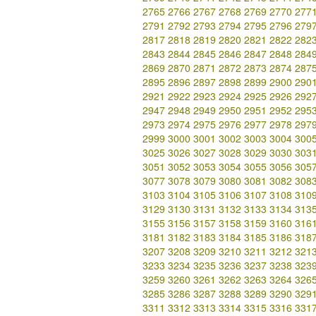
2765
2766
2767
2768
2769
2770
277
2791
2792
2793
2794
2795
2796
279
2817
2818
2819
2820
2821
2822
282
2843
2844
2845
2846
2847
2848
284
2869
2870
2871
2872
2873
2874
287
2895
2896
2897
2898
2899
2900
290
2921
2922
2923
2924
2925
2926
292
2947
2948
2949
2950
2951
2952
295
2973
2974
2975
2976
2977
2978
297
2999
3000
3001
3002
3003
3004
300
3025
3026
3027
3028
3029
3030
303
3051
3052
3053
3054
3055
3056
305
3077
3078
3079
3080
3081
3082
308
3103
3104
3105
3106
3107
3108
310
3129
3130
3131
3132
3133
3134
313
3155
3156
3157
3158
3159
3160
316
3181
3182
3183
3184
3185
3186
318
3207
3208
3209
3210
3211
3212
321
3233
3234
3235
3236
3237
3238
323
3259
3260
3261
3262
3263
3264
326
3285
3286
3287
3288
3289
3290
329
3311
3312
3313
3314
3315
3316
331