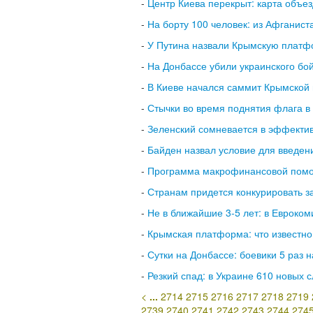
-
Центр Киева перекрыт: карта объе
-
На борту 100 человек: из Афганис
-
У Путина назвали Крымскую платф
-
На Донбассе убили украинского бой
-
В Киеве начался саммит Крымско
-
Стычки во время поднятия флага в
-
Зеленский сомневается в эффектив
-
Байден назвал условие для введен
-
Программа макрофинансовой помощ
-
Странам придется конкурировать за
-
Не в ближайшие 3-5 лет: в Евроко
-
Крымская платформа: что известн
-
Сутки на Донбассе: боевики 5 раз
-
Резкий спад: в Украине 610 новых 
<
...
2714
2715
2716
2717
2718
2719
2739
2740
2741
2742
2743
2744
274