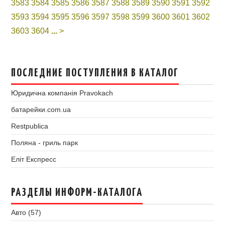
3583
3584
3585
3586
3587
3588
3589
3590
3591
3592
3593
3594
3595
3596
3597
3598
3599
3600
3601
3602
3603
3604
...
>
ПОСЛЕДНИЕ ПОСТУПЛЕНИЯ В КАТАЛОГ
Юридична компанія Pravokach
батарейки.com.ua
Restpublica
Поляна - гриль парк
Еліт Експресс
РАЗДЕЛЫ ИНФОРМ-КАТАЛОГА
Авто (57)