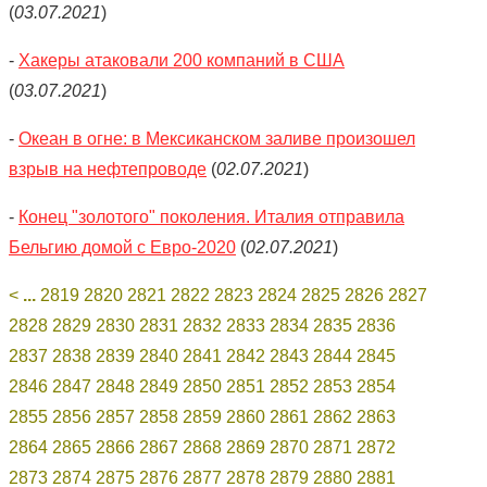
(
03.07.2021
)
-
Хакеры атаковали 200 компаний в США
(
03.07.2021
)
-
Океан в огне: в Мексиканском заливе произошел
взрыв на нефтепроводе
(
02.07.2021
)
-
Конец "золотого" поколения. Италия отправила
Бельгию домой с Евро-2020
(
02.07.2021
)
<
...
2819
2820
2821
2822
2823
2824
2825
2826
2827
2828
2829
2830
2831
2832
2833
2834
2835
2836
2837
2838
2839
2840
2841
2842
2843
2844
2845
2846
2847
2848
2849
2850
2851
2852
2853
2854
2855
2856
2857
2858
2859
2860
2861
2862
2863
2864
2865
2866
2867
2868
2869
2870
2871
2872
2873
2874
2875
2876
2877
2878
2879
2880
2881