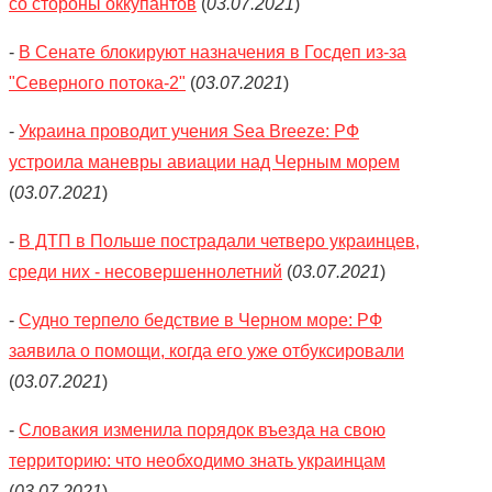
со стороны оккупантов
(
03.07.2021
)
-
В Сенате блокируют назначения в Госдеп из-за
"Северного потока-2"
(
03.07.2021
)
-
Украина проводит учения Sea Breeze: РФ
устроила маневры авиации над Черным морем
(
03.07.2021
)
-
В ДТП в Польше пострадали четверо украинцев,
среди них - несовершеннолетний
(
03.07.2021
)
-
Судно терпело бедствие в Черном море: РФ
заявила о помощи, когда его уже отбуксировали
(
03.07.2021
)
-
Словакия изменила порядок въезда на свою
территорию: что необходимо знать украинцам
(
03.07.2021
)