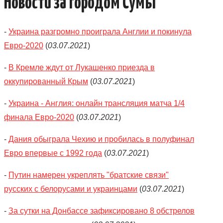
Новости за городом Сумы
КАТАЛОГ
-
Украина разгромно проиграла Англии и покинула
ОБЪЯВЛЕНИЯ
Евро-2020
(
03.07.2021
)
ТРАНСПОРТ
-
В Кремле ждут от Лукашенко приезда в
оккупированный Крым
(
03.07.2021
)
КУДА ПОЙТИ
-
Украина - Англия: онлайн трансляция матча 1/4
АВТОБАЗАР
финала Евро-2020
(
03.07.2021
)
РАБОТА
-
Дания обыграла Чехию и пробилась в полуфинал
Евро впервые с 1992 года
(
03.07.2021
)
КОНТАКТЫ
-
Путин намерен укреплять "братские связи"
>
русских с белорусами и украинцами
(
03.07.2021
)
-
За сутки на Донбассе зафиксировано 8 обстрелов