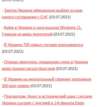
-
Завтра Украина официально выйдет из еще
одного соглашения с СНГ
(
03.07.2021
)
-
Apple в Украине и дата выхода Windows 11.
Главное из мира технологий
(
03.07.2021
)
-
В Украине 705 новых случаев коронавируса
(
03.07.2021
)
-
Отказал двигатель: украинское судно в Черном
море подало сигнал бедствия
(
03.07.2021
)
-
В Украине на неонатальный скрининг направили
300 млн гривен
(
03.07.2021
)
-
Прагматизм, бонус и исторический шанс: сегодня
Украина сыграет с Англией в 1/4 финала Евро