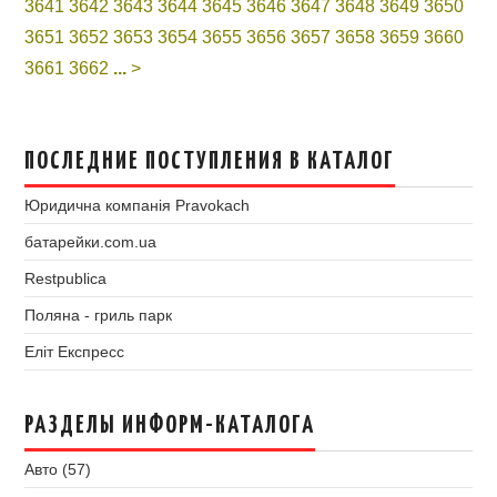
3641
3642
3643
3644
3645
3646
3647
3648
3649
3650
3651
3652
3653
3654
3655
3656
3657
3658
3659
3660
3661
3662
...
>
ПОСЛЕДНИЕ ПОСТУПЛЕНИЯ В КАТАЛОГ
Юридична компанія Pravokach
батарейки.com.ua
Restpublica
Поляна - гриль парк
Еліт Експресс
РАЗДЕЛЫ ИНФОРМ-КАТАЛОГА
Авто (57)