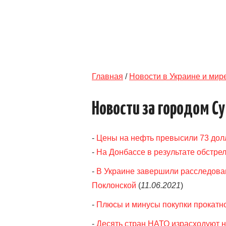
Главная
/
Новости в Украине и мир
Новости за городом С
-
Цены на нефть превысили 73 дол
-
На Донбассе в результате обстре
-
В Украине завершили расследован
Поклонской
(
11.06.2021
)
-
Плюсы и минусы покупки прокатно
-
Десять стран НАТО израсходуют 