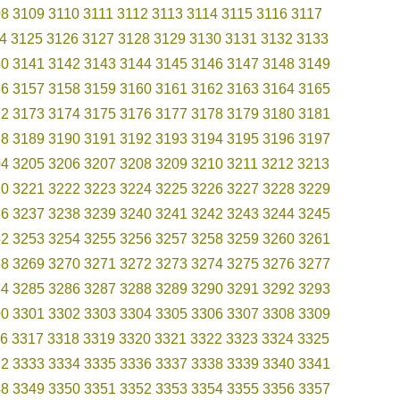
08
3109
3110
3111
3112
3113
3114
3115
3116
3117
4
3125
3126
3127
3128
3129
3130
3131
3132
3133
40
3141
3142
3143
3144
3145
3146
3147
3148
3149
56
3157
3158
3159
3160
3161
3162
3163
3164
3165
72
3173
3174
3175
3176
3177
3178
3179
3180
3181
88
3189
3190
3191
3192
3193
3194
3195
3196
3197
04
3205
3206
3207
3208
3209
3210
3211
3212
3213
20
3221
3222
3223
3224
3225
3226
3227
3228
3229
36
3237
3238
3239
3240
3241
3242
3243
3244
3245
52
3253
3254
3255
3256
3257
3258
3259
3260
3261
68
3269
3270
3271
3272
3273
3274
3275
3276
3277
84
3285
3286
3287
3288
3289
3290
3291
3292
3293
00
3301
3302
3303
3304
3305
3306
3307
3308
3309
6
3317
3318
3319
3320
3321
3322
3323
3324
3325
32
3333
3334
3335
3336
3337
3338
3339
3340
3341
48
3349
3350
3351
3352
3353
3354
3355
3356
3357