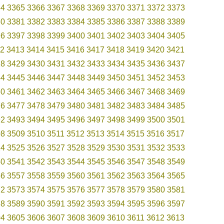
64
3365
3366
3367
3368
3369
3370
3371
3372
3373
80
3381
3382
3383
3384
3385
3386
3387
3388
3389
96
3397
3398
3399
3400
3401
3402
3403
3404
3405
2
3413
3414
3415
3416
3417
3418
3419
3420
3421
28
3429
3430
3431
3432
3433
3434
3435
3436
3437
44
3445
3446
3447
3448
3449
3450
3451
3452
3453
60
3461
3462
3463
3464
3465
3466
3467
3468
3469
76
3477
3478
3479
3480
3481
3482
3483
3484
3485
92
3493
3494
3495
3496
3497
3498
3499
3500
3501
08
3509
3510
3511
3512
3513
3514
3515
3516
3517
24
3525
3526
3527
3528
3529
3530
3531
3532
3533
40
3541
3542
3543
3544
3545
3546
3547
3548
3549
56
3557
3558
3559
3560
3561
3562
3563
3564
3565
72
3573
3574
3575
3576
3577
3578
3579
3580
3581
88
3589
3590
3591
3592
3593
3594
3595
3596
3597
04
3605
3606
3607
3608
3609
3610
3611
3612
3613