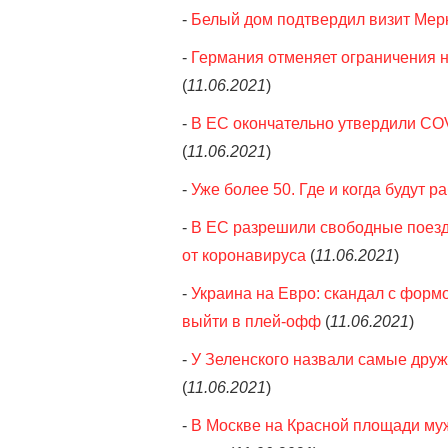
-
Белый дом подтвердил визит Мерк
-
Германия отменяет ограничения на
(
11.06.2021
)
-
В ЕС окончательно утвердили COV
(
11.06.2021
)
-
Уже более 50. Где и когда будут р
-
В ЕС разрешили свободные поез
от коронавируса
(
11.06.2021
)
-
Украина на Евро: скандал с форм
выйти в плей-офф
(
11.06.2021
)
-
У Зеленского назвали самые друж
(
11.06.2021
)
-
В Москве на Красной площади муж