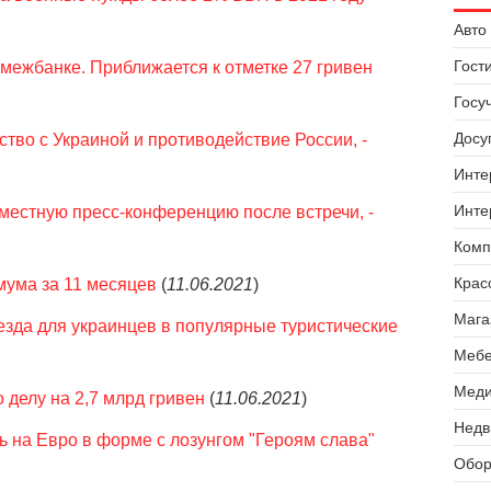
Авто 
Гост
 межбанке. Приближается к отметке 27 гривен
Госу
Досуг
тво с Украиной и противодействие России, -
Инте
Инте
местную пресс-конференцию после встречи, -
Комп
Крас
мума за 11 месяцев
(
11.06.2021
)
Мага
ъезда для украинцев в популярные туристические
Мебе
Меди
 делу на 2,7 млрд гривен
(
11.06.2021
)
Недв
 на Евро в форме с лозунгом "Героям слава"
Обор