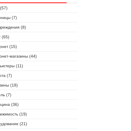
(57)
иницы (7)
чреждения (8)
 (65)
рнет (15)
рнет-магазины (44)
ьютеры (11)
ота (7)
зины (18)
ль (7)
цина (36)
ижимость (19)
удование (21)