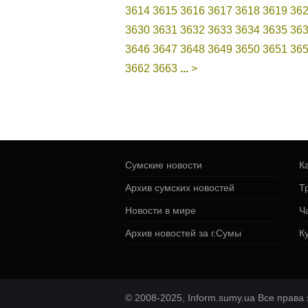
3614
3615
3616
3617
3618
3619
36
3630
3631
3632
3633
3634
3635
36
3646
3647
3648
3649
3650
3651
36
3662
3663
...
>
Сумские новости
К
Архив сумских новостей
Т
Новости в мире
Ч
Архив новостей за г.Сумы
К
© 2008-2025, Inform.sumy.ua Все прав