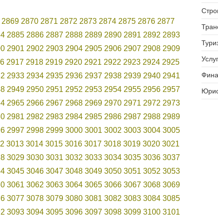
Стро
2869
2870
2871
2872
2873
2874
2875
2876
2877
Тран
84
2885
2886
2887
2888
2889
2890
2891
2892
2893
Тури
00
2901
2902
2903
2904
2905
2906
2907
2908
2909
Услуг
6
2917
2918
2919
2920
2921
2922
2923
2924
2925
Фина
32
2933
2934
2935
2936
2937
2938
2939
2940
2941
48
2949
2950
2951
2952
2953
2954
2955
2956
2957
Юрис
64
2965
2966
2967
2968
2969
2970
2971
2972
2973
80
2981
2982
2983
2984
2985
2986
2987
2988
2989
96
2997
2998
2999
3000
3001
3002
3003
3004
3005
2
3013
3014
3015
3016
3017
3018
3019
3020
3021
28
3029
3030
3031
3032
3033
3034
3035
3036
3037
44
3045
3046
3047
3048
3049
3050
3051
3052
3053
60
3061
3062
3063
3064
3065
3066
3067
3068
3069
76
3077
3078
3079
3080
3081
3082
3083
3084
3085
92
3093
3094
3095
3096
3097
3098
3099
3100
3101