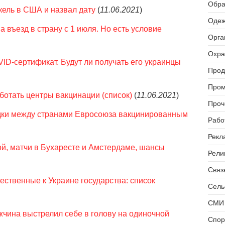
Обра
ель в США и назвал дату
(
11.06.2021
)
Одеж
 въезд в страну с 1 июля. Но есть условие
Орга
Охра
ID-сертификат. Будут ли получать его украинцы
Прод
Пром
аботать центры вакцинации (список)
(
11.06.2021
)
Проч
дки между странами Евросоюза вакцинированным
Рабо
Рекл
ой, матчи в Бухаресте и Амстердаме, шансы
Рели
Связь
ественные к Украине государства: список
Сель
СМИ 
чина выстрелил себе в голову на одиночной
Спор