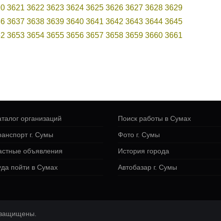
20
3621
3622
3623
3624
3625
3626
3627
3628
3629
36
3637
3638
3639
3640
3641
3642
3643
3644
3645
52
3653
3654
3655
3656
3657
3658
3659
3660
3661
аталог организаций
Поиск работы в Сумах
ранспорт г. Сумы
Фото г. Сумы
астные объявления
История города
уда пойти в Сумах
Автобазар г. Сумы
а защищены.