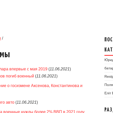
е
/
ПОС
КАТ
умы
Юрид
бата
лара впервые с мая 2019
(
11.06.2021
)
лов погиб военный
(
11.06.2021
)
Restp
Поля
ие о госизмене Аксенова, Константинова и
Еліт
го авто
(
11.06.2021
)
РА
на военные нужды более 2% ВВП в 2021 году