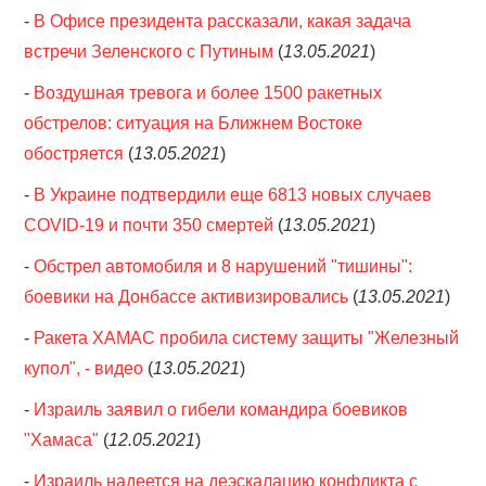
-
В Офисе президента рассказали, какая задача
встречи Зеленского с Путиным
(
13.05.2021
)
-
Воздушная тревога и более 1500 ракетных
обстрелов: ситуация на Ближнем Востоке
обостряется
(
13.05.2021
)
-
В Украине подтвердили еще 6813 новых случаев
COVID-19 и почти 350 смертей
(
13.05.2021
)
-
Обстрел автомобиля и 8 нарушений "тишины":
боевики на Донбассе активизировались
(
13.05.2021
)
-
Ракета ХАМАС пробила систему защиты "Железный
купол", - видео
(
13.05.2021
)
-
Израиль заявил о гибели командира боевиков
"Хамаса"
(
12.05.2021
)
-
Израиль надеется на деэскалацию конфликта с