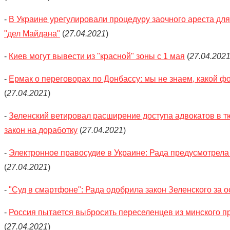
-
В Украине урегулировали процедуру заочного ареста для
"дел Майдана"
(
27.04.2021
)
-
Киев могут вывести из "красной" зоны с 1 мая
(
27.04.202
-
Ермак о переговорах по Донбассу: мы не знаем, какой ф
(
27.04.2021
)
-
Зеленский ветировал расширение доступа адвокатов в 
закон на доработку
(
27.04.2021
)
-
Электронное правосудие в Украине: Рада предусмотрела
(
27.04.2021
)
-
"Суд в смартфоне": Рада одобрила закон Зеленского за 
-
Россия пытается выбросить переселенцев из минского п
(
27.04.2021
)