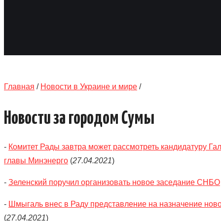
Главная
/
Новости в Украине и мире
/
Новости за городом Сумы
-
Комитет Рады завтра может рассмотреть кандидатуру Гал
главы Минэнерго
(
27.04.2021
)
-
Зеленский поручил организовать новое заседание СНБО
-
Шмыгаль внес в Раду представление на назначение нов
(
27.04.2021
)