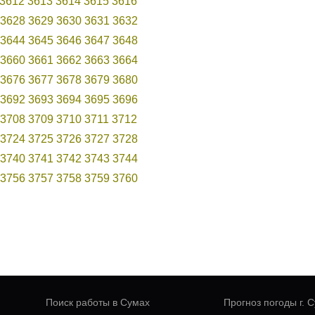
3612
3613
3614
3615
3616
3628
3629
3630
3631
3632
3644
3645
3646
3647
3648
3660
3661
3662
3663
3664
3676
3677
3678
3679
3680
3692
3693
3694
3695
3696
3708
3709
3710
3711
3712
3724
3725
3726
3727
3728
3740
3741
3742
3743
3744
3756
3757
3758
3759
3760
Поиск работы в Сумах
Прогноз погоды г. 