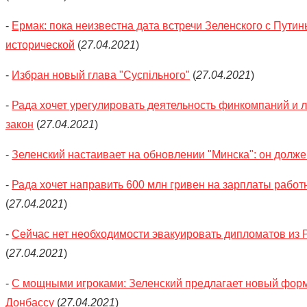
-
Ермак: пока неизвестна дата встречи Зеленского с Путин
исторической
(
27.04.2021
)
-
Избран новый глава "Суспільного"
(
27.04.2021
)
-
Рада хочет урегулировать деятельность финкомпаний и 
закон
(
27.04.2021
)
-
Зеленский настаивает на обновлении "Минска": он долже
-
Рада хочет направить 600 млн гривен на зарплаты работ
(
27.04.2021
)
-
Сейчас нет необходимости эвакуировать дипломатов из 
(
27.04.2021
)
-
С мощными игроками: Зеленский предлагает новый форм
Донбассу
(
27.04.2021
)