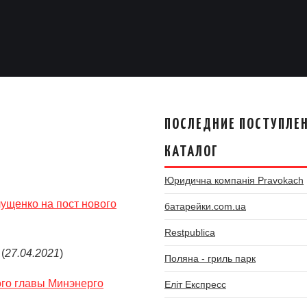
ПОСЛЕДНИЕ ПОСТУПЛЕН
КАТАЛОГ
Юридична компанія Pravokach
ущенко на пост нового
батарейки.com.ua
Restpublica
(
27.04.2021
)
Поляна - гриль парк
ого главы Минэнерго
Еліт Експресс