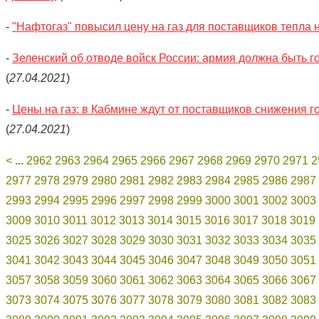
-
"Нафтогаз" повысил цену на газ для поставщиков тепла
-
Зеленский об отводе войск России: армия должна быть г
(
27.04.2021
)
-
Цены на газ: в Кабмине ждут от поставщиков снижения г
(
27.04.2021
)
<
...
2962
2963
2964
2965
2966
2967
2968
2969
2970
2971
2
2977
2978
2979
2980
2981
2982
2983
2984
2985
2986
2987
2993
2994
2995
2996
2997
2998
2999
3000
3001
3002
3003
3009
3010
3011
3012
3013
3014
3015
3016
3017
3018
3019
3025
3026
3027
3028
3029
3030
3031
3032
3033
3034
3035
3041
3042
3043
3044
3045
3046
3047
3048
3049
3050
3051
3057
3058
3059
3060
3061
3062
3063
3064
3065
3066
3067
3073
3074
3075
3076
3077
3078
3079
3080
3081
3082
3083