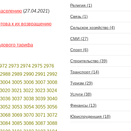
Религия (1)
 населению
(
27.04.2021
)
Связь (1)
отова к их возвращению
Сельское хозяйство (4)
СМИ (27)
одового тарифа
Спорт (6)
Строительство (39)
972
2973
2974
2975
2976
Транспорт (14)
2988
2989
2990
2991
2992
3004
3005
3006
3007
3008
Туризм (29)
3020
3021
3022
3023
3024
Услуги (38)
3036
3037
3038
3039
3040
Финансы (13)
3052
3053
3054
3055
3056
3068
3069
3070
3071
3072
Юриспруденция (18)
3084
3085
3086
3087
3088