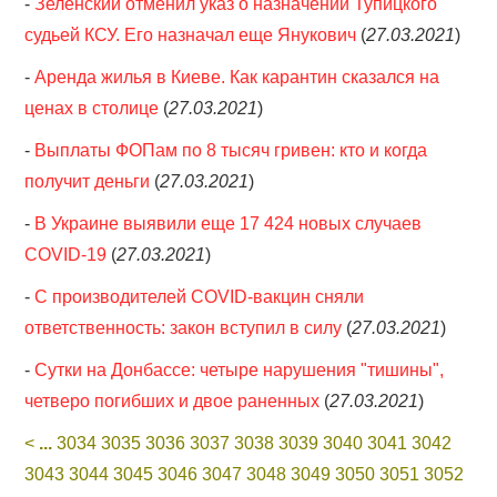
-
Зеленский отменил указ о назначении Тупицкого
судьей КСУ. Его назначал еще Янукович
(
27.03.2021
)
-
Аренда жилья в Киеве. Как карантин сказался на
ценах в столице
(
27.03.2021
)
-
Выплаты ФОПам по 8 тысяч гривен: кто и когда
получит деньги
(
27.03.2021
)
-
В Украине выявили еще 17 424 новых случаев
COVID-19
(
27.03.2021
)
-
С производителей COVID-вакцин сняли
ответственность: закон вступил в силу
(
27.03.2021
)
-
Сутки на Донбассе: четыре нарушения "тишины",
четверо погибших и двое раненных
(
27.03.2021
)
<
...
3034
3035
3036
3037
3038
3039
3040
3041
3042
3043
3044
3045
3046
3047
3048
3049
3050
3051
3052