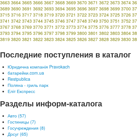
3663
3664
3665
3666
3667
3668
3669
3670
3671
3672
3673
3674
36
3689
3690
3691
3692
3693
3694
3695
3696
3697
3698
3699
3700
37
3715
3716
3717
3718
3719
3720
3721
3722
3723
3724
3725
3726
37
3741
3742
3743
3744
3745
3746
3747
3748
3749
3750
3751
3752
37
3767
3768
3769
3770
3771
3772
3773
3774
3775
3776
3777
3778
37
3793
3794
3795
3796
3797
3798
3799
3800
3801
3802
3803
3804
38
3819
3820
3821
3822
3823
3824
3825
3826
3827
3828
3829
3830
38
Последние поступления в каталог
Юридична компанія Pravokach
батарейки.com.ua
Restpublica
Поляна - гриль парк
Еліт Експресс
Разделы информ-каталога
Авто (57)
Гостиницы (7)
Госучреждения (8)
Досуг (65)