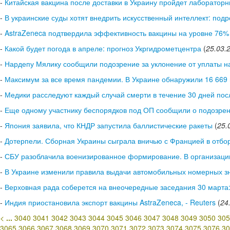
-
Китайская вакцина после доставки в Украину пройдет лабораторн
-
В украинские суды хотят внедрить искусственный интеллект: под
-
AstraZeneca подтвердила эффективность вакцины на уровне 76%
-
Какой будет погода в апреле: прогноз Укргидрометцентра
(
25.03.
-
Нардепу Мялику сообщили подозрение за уклонение от уплаты н
-
Максимум за все время пандемии. В Украине обнаружили 16 669
-
Медики расследуют каждый случай смерти в течение 30 дней пос
-
Еще одному участнику беспорядков под ОП сообщили о подозре
-
Япония заявила, что КНДР запустила баллистические ракеты
(
25.
-
Дотерпели. Сборная Украины сыграла вничью с Францией в отбо
-
СБУ разоблачила военизированное формирование. В организаци
-
В Украине изменили правила выдачи автомобильных номерных з
-
Верховная рада соберется на внеочередные заседания 30 марта:
-
Индия приостановила экспорт вакцины AstraZeneca, - Reuters
(
24
<
...
3040
3041
3042
3043
3044
3045
3046
3047
3048
3049
3050
305
3065
3066
3067
3068
3069
3070
3071
3072
3073
3074
3075
3076
30