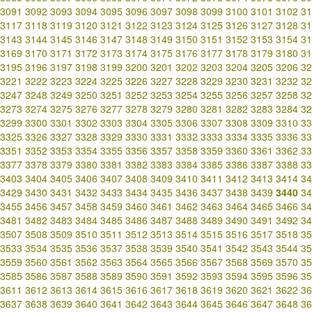
3091
3092
3093
3094
3095
3096
3097
3098
3099
3100
3101
3102
31
3117
3118
3119
3120
3121
3122
3123
3124
3125
3126
3127
3128
31
3143
3144
3145
3146
3147
3148
3149
3150
3151
3152
3153
3154
31
3169
3170
3171
3172
3173
3174
3175
3176
3177
3178
3179
3180
31
3195
3196
3197
3198
3199
3200
3201
3202
3203
3204
3205
3206
32
3221
3222
3223
3224
3225
3226
3227
3228
3229
3230
3231
3232
32
3247
3248
3249
3250
3251
3252
3253
3254
3255
3256
3257
3258
32
3273
3274
3275
3276
3277
3278
3279
3280
3281
3282
3283
3284
32
3299
3300
3301
3302
3303
3304
3305
3306
3307
3308
3309
3310
33
3325
3326
3327
3328
3329
3330
3331
3332
3333
3334
3335
3336
33
3351
3352
3353
3354
3355
3356
3357
3358
3359
3360
3361
3362
33
3377
3378
3379
3380
3381
3382
3383
3384
3385
3386
3387
3388
33
3403
3404
3405
3406
3407
3408
3409
3410
3411
3412
3413
3414
34
3429
3430
3431
3432
3433
3434
3435
3436
3437
3438
3439
3440
34
3455
3456
3457
3458
3459
3460
3461
3462
3463
3464
3465
3466
34
3481
3482
3483
3484
3485
3486
3487
3488
3489
3490
3491
3492
34
3507
3508
3509
3510
3511
3512
3513
3514
3515
3516
3517
3518
35
3533
3534
3535
3536
3537
3538
3539
3540
3541
3542
3543
3544
35
3559
3560
3561
3562
3563
3564
3565
3566
3567
3568
3569
3570
35
3585
3586
3587
3588
3589
3590
3591
3592
3593
3594
3595
3596
35
3611
3612
3613
3614
3615
3616
3617
3618
3619
3620
3621
3622
36
3637
3638
3639
3640
3641
3642
3643
3644
3645
3646
3647
3648
36