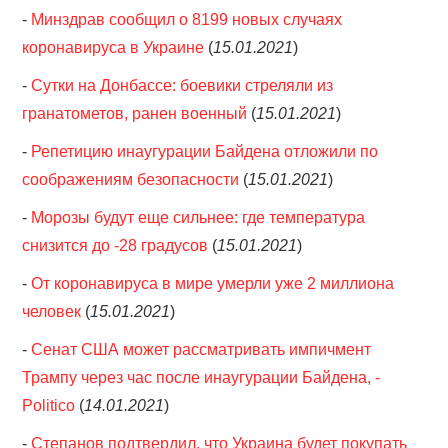
-
Минздрав сообщил о 8199 новых случаях
коронавируса в Украине
(
15.01.2021
)
-
Сутки на Донбассе: боевики стреляли из
гранатометов, ранен военный
(
15.01.2021
)
-
Репетицию инаугурации Байдена отложили по
соображениям безопасности
(
15.01.2021
)
-
Морозы будут еще сильнее: где температура
снизится до -28 градусов
(
15.01.2021
)
-
От коронавируса в мире умерли уже 2 миллиона
человек
(
15.01.2021
)
-
Сенат США может рассматривать импичмент
Трампу через час после инаугурации Байдена, -
Politico
(
14.01.2021
)
-
Степанов подтвердил, что Украина будет покупать