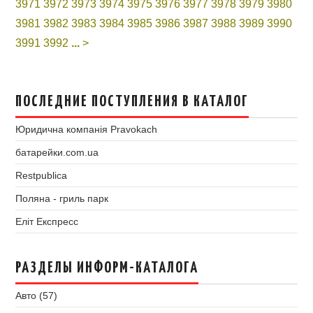
3971
3972
3973
3974
3975
3976
3977
3978
3979
3980
3981
3982
3983
3984
3985
3986
3987
3988
3989
3990
3991
3992
...
>
ПОСЛЕДНИЕ ПОСТУПЛЕНИЯ В КАТАЛОГ
Юридична компанія Pravokach
батарейки.com.ua
Restpublica
Поляна - гриль парк
Еліт Експресс
РАЗДЕЛЫ ИНФОРМ-КАТАЛОГА
Авто (57)