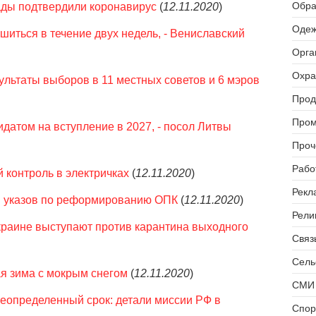
Обра
ады подтвердили коронавирус
(
12.11.2020
)
Одеж
шиться в течение двух недель, - Вениславский
Орга
Охра
ультаты выборов в 11 местных советов и 6 мэров
Прод
Пром
датом на вступление в 2027, - посол Литвы
Проч
Рабо
 контроль в электричках
(
12.11.2020
)
Рекл
 указов по реформированию ОПК
(
12.11.2020
)
Рели
Украине выступают против карантина выходного
Связь
Сель
я зима с мокрым снегом
(
12.11.2020
)
СМИ 
еопределенный срок: детали миссии РФ в
Спор