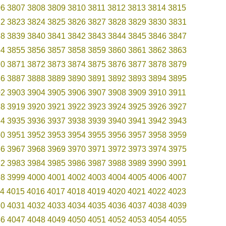
06
3807
3808
3809
3810
3811
3812
3813
3814
3815
22
3823
3824
3825
3826
3827
3828
3829
3830
3831
38
3839
3840
3841
3842
3843
3844
3845
3846
3847
54
3855
3856
3857
3858
3859
3860
3861
3862
3863
70
3871
3872
3873
3874
3875
3876
3877
3878
3879
86
3887
3888
3889
3890
3891
3892
3893
3894
3895
02
3903
3904
3905
3906
3907
3908
3909
3910
3911
18
3919
3920
3921
3922
3923
3924
3925
3926
3927
34
3935
3936
3937
3938
3939
3940
3941
3942
3943
50
3951
3952
3953
3954
3955
3956
3957
3958
3959
66
3967
3968
3969
3970
3971
3972
3973
3974
3975
82
3983
3984
3985
3986
3987
3988
3989
3990
3991
98
3999
4000
4001
4002
4003
4004
4005
4006
4007
4
4015
4016
4017
4018
4019
4020
4021
4022
4023
30
4031
4032
4033
4034
4035
4036
4037
4038
4039
46
4047
4048
4049
4050
4051
4052
4053
4054
4055