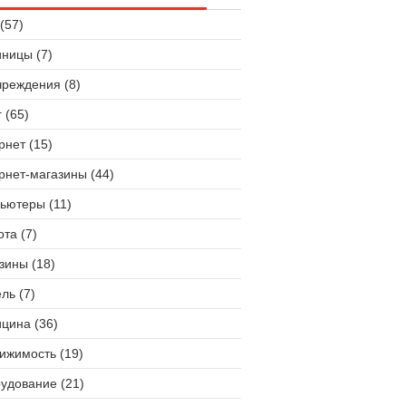
(57)
иницы (7)
чреждения (8)
 (65)
рнет (15)
рнет-магазины (44)
ьютеры (11)
ота (7)
зины (18)
ль (7)
цина (36)
ижимость (19)
удование (21)