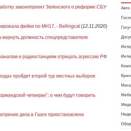
аботку законопроект Зеленского о реформе СБУ
Авто 
Гост
ровала фейки по MH17, - Bellingcat
(
12.11.2020
)
Госу
Досуг
а вернуть должность спецпредставителя
Инте
Инте
еканалам и радиостанциям отрицать агрессию РФ
Комп
Крас
городах пройдет второй тур местных выборов
Мага
Мебе
рмандской четверки": о чем будут говорить
Меди
Недв
мотрение дела в Гааге приостановлено
Обор