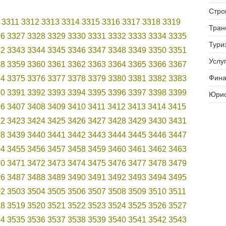
Стро
3311
3312
3313
3314
3315
3316
3317
3318
3319
Тран
26
3327
3328
3329
3330
3331
3332
3333
3334
3335
Тури
42
3343
3344
3345
3346
3347
3348
3349
3350
3351
Услуг
58
3359
3360
3361
3362
3363
3364
3365
3366
3367
Фина
74
3375
3376
3377
3378
3379
3380
3381
3382
3383
90
3391
3392
3393
3394
3395
3396
3397
3398
3399
Юрис
06
3407
3408
3409
3410
3411
3412
3413
3414
3415
22
3423
3424
3425
3426
3427
3428
3429
3430
3431
38
3439
3440
3441
3442
3443
3444
3445
3446
3447
54
3455
3456
3457
3458
3459
3460
3461
3462
3463
70
3471
3472
3473
3474
3475
3476
3477
3478
3479
86
3487
3488
3489
3490
3491
3492
3493
3494
3495
02
3503
3504
3505
3506
3507
3508
3509
3510
3511
18
3519
3520
3521
3522
3523
3524
3525
3526
3527
34
3535
3536
3537
3538
3539
3540
3541
3542
3543