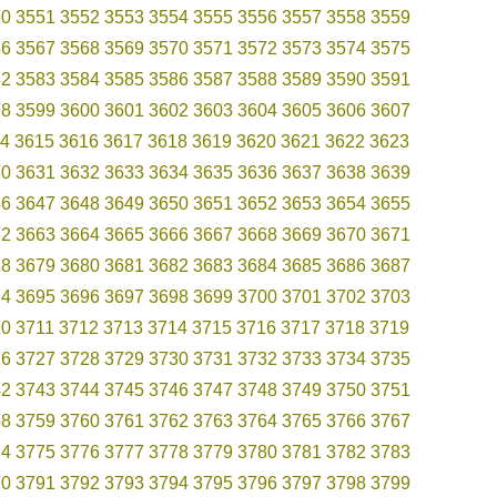
50
3551
3552
3553
3554
3555
3556
3557
3558
3559
66
3567
3568
3569
3570
3571
3572
3573
3574
3575
82
3583
3584
3585
3586
3587
3588
3589
3590
3591
98
3599
3600
3601
3602
3603
3604
3605
3606
3607
4
3615
3616
3617
3618
3619
3620
3621
3622
3623
30
3631
3632
3633
3634
3635
3636
3637
3638
3639
46
3647
3648
3649
3650
3651
3652
3653
3654
3655
62
3663
3664
3665
3666
3667
3668
3669
3670
3671
78
3679
3680
3681
3682
3683
3684
3685
3686
3687
94
3695
3696
3697
3698
3699
3700
3701
3702
3703
10
3711
3712
3713
3714
3715
3716
3717
3718
3719
26
3727
3728
3729
3730
3731
3732
3733
3734
3735
42
3743
3744
3745
3746
3747
3748
3749
3750
3751
58
3759
3760
3761
3762
3763
3764
3765
3766
3767
74
3775
3776
3777
3778
3779
3780
3781
3782
3783
90
3791
3792
3793
3794
3795
3796
3797
3798
3799