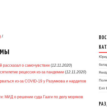
е
/
ПОС
КАТ
умы
Юрид
бата
й рассказал о самочувствии
(
12.11.2020
)
есятилетие рецессия из-за пандемии
(
12.11.2020
)
Restp
Поля
ваться из-за CОVID-19 у Разумкова и нардепов
Еліт
ти: МИД о решении суда Гааги по делу моряков
РА