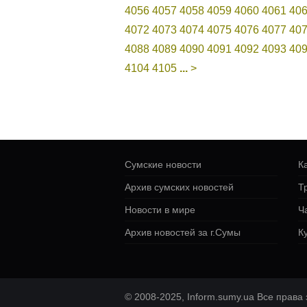
4056
4057
4058
4059
4060
4061
40
4072
4073
4074
4075
4076
4077
40
4088
4089
4090
4091
4092
4093
40
4104
4105
...
>
Сумские новости
К
Архив сумских новостей
Т
Новости в мире
Ч
Архив новостей за г.Сумы
К
© 2008-2025, Inform.sumy.ua Все прав