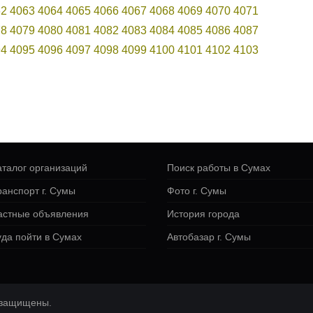
62
4063
4064
4065
4066
4067
4068
4069
4070
4071
78
4079
4080
4081
4082
4083
4084
4085
4086
4087
94
4095
4096
4097
4098
4099
4100
4101
4102
4103
аталог организаций
Поиск работы в Сумах
ранспорт г. Сумы
Фото г. Сумы
астные объявления
История города
уда пойти в Сумах
Автобазар г. Сумы
а защищены.