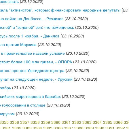
ужно знать
(
23.10.2020
)
жала "активистов", которых финансировали народные депутаты
(
23
на войне на Донбассе, - Резников
(
23.10.2020
)
сной" и "зеленой" зон: что изменилось
(
23.10.2020
)
русь после 1 ноября, - Данилов
(
23.10.2020
)
ело против Маркива
(
23.10.2020
)
 в правительстве назвали условие
(
23.10.2020
)
стоит более 100 млн гривен, - ОПОРА
(
23.10.2020
)
ается: прогноз Укргидрометцентра
(
23.10.2020
)
вучат на следующей неделе, - Уруский
(
23.10.2020
)
ноябрь
(
23.10.2020
)
сийских миротворцев в Карабах
(
23.10.2020
)
 голосовании в столице
(
23.10.2020
)
вирусом
(
23.10.2020
)
3355
3356
3357
3358
3359
3360
3361
3362
3363
3364
3365
3366
33
0
3381
3382
3383
3384
3385
3386
3387
3388
3389
3390
3391
3392
3