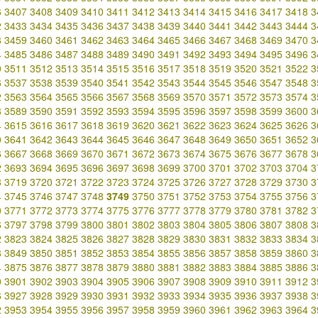
6
3407
3408
3409
3410
3411
3412
3413
3414
3415
3416
3417
3418
3
2
3433
3434
3435
3436
3437
3438
3439
3440
3441
3442
3443
3444
3
8
3459
3460
3461
3462
3463
3464
3465
3466
3467
3468
3469
3470
3
4
3485
3486
3487
3488
3489
3490
3491
3492
3493
3494
3495
3496
3
0
3511
3512
3513
3514
3515
3516
3517
3518
3519
3520
3521
3522
3
6
3537
3538
3539
3540
3541
3542
3543
3544
3545
3546
3547
3548
3
2
3563
3564
3565
3566
3567
3568
3569
3570
3571
3572
3573
3574
3
8
3589
3590
3591
3592
3593
3594
3595
3596
3597
3598
3599
3600
3
4
3615
3616
3617
3618
3619
3620
3621
3622
3623
3624
3625
3626
3
0
3641
3642
3643
3644
3645
3646
3647
3648
3649
3650
3651
3652
3
6
3667
3668
3669
3670
3671
3672
3673
3674
3675
3676
3677
3678
3
2
3693
3694
3695
3696
3697
3698
3699
3700
3701
3702
3703
3704
3
8
3719
3720
3721
3722
3723
3724
3725
3726
3727
3728
3729
3730
3
4
3745
3746
3747
3748
3749
3750
3751
3752
3753
3754
3755
3756
3
0
3771
3772
3773
3774
3775
3776
3777
3778
3779
3780
3781
3782
3
6
3797
3798
3799
3800
3801
3802
3803
3804
3805
3806
3807
3808
3
2
3823
3824
3825
3826
3827
3828
3829
3830
3831
3832
3833
3834
3
8
3849
3850
3851
3852
3853
3854
3855
3856
3857
3858
3859
3860
3
4
3875
3876
3877
3878
3879
3880
3881
3882
3883
3884
3885
3886
3
0
3901
3902
3903
3904
3905
3906
3907
3908
3909
3910
3911
3912
3
6
3927
3928
3929
3930
3931
3932
3933
3934
3935
3936
3937
3938
3
2
3953
3954
3955
3956
3957
3958
3959
3960
3961
3962
3963
3964
3