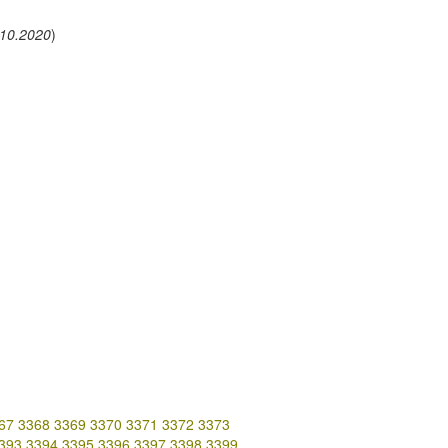
.10.2020
)
67
3368
3369
3370
3371
3372
3373
393
3394
3395
3396
3397
3398
3399