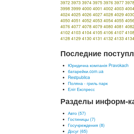
3972
3973
3974
3975
3976
3977
397
3998
3999
4000
4001
4002
4003
400
4024
4025
4026
4027
4028
4029
403
4050
4051
4052
4053
4054
4055
405
4076
4077
4078
4079
4080
4081
408
4102
4103
4104
4105
4106
4107
410
4128
4129
4130
4131
4132
4133
413
Последние поступл
Юридична компанія Pravokach
батарейки.com.ua
Restpublica
Поляна - гриль парк
Еліт Експресс
Разделы информ-к
Авто (57)
Гостиницы (7)
Госучреждения (8)
Досуг (65)