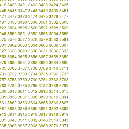
419
3420
3421
3422
3423
3424
3425
445
3446
3447
3448
3449
3450
3451
471
3472
3473
3474
3475
3476
3477
497
3498
3499
3500
3501
3502
3503
523
3524
3525
3526
3527
3528
3529
549
3550
3551
3552
3553
3554
3555
575
3576
3577
3578
3579
3580
3581
601
3602
3603
3604
3605
3606
3607
627
3628
3629
3630
3631
3632
3633
653
3654
3655
3656
3657
3658
3659
679
3680
3681
3682
3683
3684
3685
705
3706
3707
3708
3709
3710
3711
731
3732
3733
3734
3735
3736
3737
757
3758
3759
3760
3761
3762
3763
783
3784
3785
3786
3787
3788
3789
809
3810
3811
3812
3813
3814
3815
835
3836
3837
3838
3839
3840
3841
861
3862
3863
3864
3865
3866
3867
887
3888
3889
3890
3891
3892
3893
913
3914
3915
3916
3917
3918
3919
939
3940
3941
3942
3943
3944
3945
965
3966
3967
3968
3969
3970
3971