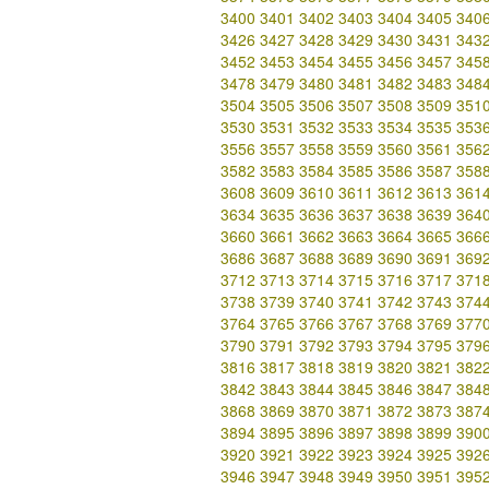
3400
3401
3402
3403
3404
3405
340
3426
3427
3428
3429
3430
3431
343
3452
3453
3454
3455
3456
3457
345
3478
3479
3480
3481
3482
3483
348
3504
3505
3506
3507
3508
3509
351
3530
3531
3532
3533
3534
3535
353
3556
3557
3558
3559
3560
3561
356
3582
3583
3584
3585
3586
3587
358
3608
3609
3610
3611
3612
3613
361
3634
3635
3636
3637
3638
3639
364
3660
3661
3662
3663
3664
3665
366
3686
3687
3688
3689
3690
3691
369
3712
3713
3714
3715
3716
3717
371
3738
3739
3740
3741
3742
3743
374
3764
3765
3766
3767
3768
3769
377
3790
3791
3792
3793
3794
3795
379
3816
3817
3818
3819
3820
3821
382
3842
3843
3844
3845
3846
3847
384
3868
3869
3870
3871
3872
3873
387
3894
3895
3896
3897
3898
3899
390
3920
3921
3922
3923
3924
3925
392
3946
3947
3948
3949
3950
3951
395