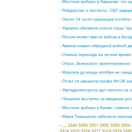
-
Местные выборы в Харькове: что н
-
Рейдерство и протесты: СБУ задер
-
Около 14 тысяч украинцев погибли 
-
Украина обновила список стран "кра
-
Россия может ввести войска в Бела
-
Аваков назвал гибридной войной д
-
Отмена перехода на летнее время:
-
Опрос Зеленского ориентировочно 
-
Морозов до конца октября не ожид
-
Отчет по авиакатастрофе АН-26 оз
-
Укргидрометцентр дал прогноз на 
-
Пашинян выступил за введение рос
-
Местные выборы в Киеве: главное о
-
Мама Тимошенко заболела корона
<
...
3349
3350
3351
3352
3353
3354
3374
3375
3376
3377
3378
3379
338