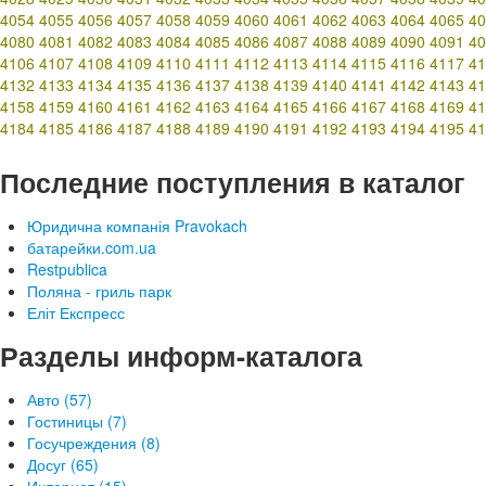
4054
4055
4056
4057
4058
4059
4060
4061
4062
4063
4064
4065
40
4080
4081
4082
4083
4084
4085
4086
4087
4088
4089
4090
4091
40
4106
4107
4108
4109
4110
4111
4112
4113
4114
4115
4116
4117
41
4132
4133
4134
4135
4136
4137
4138
4139
4140
4141
4142
4143
41
4158
4159
4160
4161
4162
4163
4164
4165
4166
4167
4168
4169
41
4184
4185
4186
4187
4188
4189
4190
4191
4192
4193
4194
4195
41
Последние поступления в каталог
Юридична компанія Pravokach
батарейки.com.ua
Restpublica
Поляна - гриль парк
Еліт Експресс
Разделы информ-каталога
Авто (57)
Гостиницы (7)
Госучреждения (8)
Досуг (65)