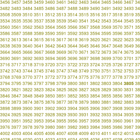
3456
3457
3458
3459
3460
3461
3462
3463
3464
3465
3466
3467
34
3482
3483
3484
3485
3486
3487
3488
3489
3490
3491
3492
3493
34
3508
3509
3510
3511
3512
3513
3514
3515
3516
3517
3518
3519
35
3534
3535
3536
3537
3538
3539
3540
3541
3542
3543
3544
3545
35
3560
3561
3562
3563
3564
3565
3566
3567
3568
3569
3570
3571
35
3586
3587
3588
3589
3590
3591
3592
3593
3594
3595
3596
3597
35
3612
3613
3614
3615
3616
3617
3618
3619
3620
3621
3622
3623
36
3638
3639
3640
3641
3642
3643
3644
3645
3646
3647
3648
3649
36
3664
3665
3666
3667
3668
3669
3670
3671
3672
3673
3674
3675
36
3690
3691
3692
3693
3694
3695
3696
3697
3698
3699
3700
3701
37
3716
3717
3718
3719
3720
3721
3722
3723
3724
3725
3726
3727
37
3742
3743
3744
3745
3746
3747
3748
3749
3750
3751
3752
3753
37
3768
3769
3770
3771
3772
3773
3774
3775
3776
3777
3778
3779
37
3794
3795
3796
3797
3798
3799
3800
3801
3802
3803
3804
3805
38
3820
3821
3822
3823
3824
3825
3826
3827
3828
3829
3830
3831
38
3846
3847
3848
3849
3850
3851
3852
3853
3854
3855
3856
3857
38
3872
3873
3874
3875
3876
3877
3878
3879
3880
3881
3882
3883
38
3898
3899
3900
3901
3902
3903
3904
3905
3906
3907
3908
3909
39
3924
3925
3926
3927
3928
3929
3930
3931
3932
3933
3934
3935
39
3950
3951
3952
3953
3954
3955
3956
3957
3958
3959
3960
3961
39
3976
3977
3978
3979
3980
3981
3982
3983
3984
3985
3986
3987
39
4002
4003
4004
4005
4006
4007
4008
4009
4010
4011
4012
4013
40
4028
4029
4030
4031
4032
4033
4034
4035
4036
4037
4038
4039
40