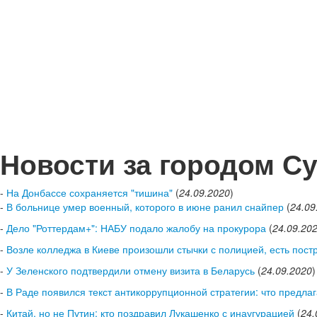
Новости за городом С
-
На Донбассе сохраняется "тишина"
(
24.09.2020
)
-
В больнице умер военный, которого в июне ранил снайпер
(
24.09
-
Дело "Роттердам+": НАБУ подало жалобу на прокурора
(
24.09.20
-
Возле колледжа в Киеве произошли стычки с полицией, есть пос
-
У Зеленского подтвердили отмену визита в Беларусь
(
24.09.2020
)
-
В Раде появился текст антикоррупционной стратегии: что предла
-
Китай, но не Путин: кто поздравил Лукашенко с инаугурацией
(
24.