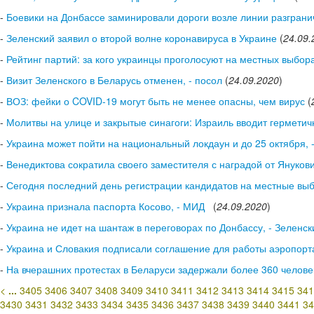
-
Боевики на Донбассе заминировали дороги возле линии разгран
-
Зеленский заявил о второй волне коронавируса в Украине
(
24.09.
-
Рейтинг партий: за кого украинцы проголосуют на местных выбор
-
Визит Зеленского в Беларусь отменен, - посол
(
24.09.2020
)
-
ВОЗ: фейки о COVID-19 могут быть не менее опасны, чем вирус
(
-
Молитвы на улице и закрытые синагоги: Израиль вводит гермети
-
Украина может пойти на национальный локдаун и до 25 октября, 
-
Венедиктова сократила своего заместителя с наградой от Януков
-
Сегодня последний день регистрации кандидатов на местные вы
-
Украина признала паспорта Косово, - МИД
(
24.09.2020
)
-
Украина не идет на шантаж в переговорах по Донбассу, - Зеленск
-
Украина и Словакия подписали соглашение для работы аэропорт
-
На вчерашних протестах в Беларуси задержали более 360 челове
<
...
3405
3406
3407
3408
3409
3410
3411
3412
3413
3414
3415
341
3430
3431
3432
3433
3434
3435
3436
3437
3438
3439
3440
3441
34