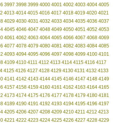
96
3997
3998
3999
4000
4001
4002
4003
4004
4005
2
4013
4014
4015
4016
4017
4018
4019
4020
4021
28
4029
4030
4031
4032
4033
4034
4035
4036
4037
44
4045
4046
4047
4048
4049
4050
4051
4052
4053
60
4061
4062
4063
4064
4065
4066
4067
4068
4069
76
4077
4078
4079
4080
4081
4082
4083
4084
4085
92
4093
4094
4095
4096
4097
4098
4099
4100
4101
08
4109
4110
4111
4112
4113
4114
4115
4116
4117
4
4125
4126
4127
4128
4129
4130
4131
4132
4133
40
4141
4142
4143
4144
4145
4146
4147
4148
4149
56
4157
4158
4159
4160
4161
4162
4163
4164
4165
72
4173
4174
4175
4176
4177
4178
4179
4180
4181
88
4189
4190
4191
4192
4193
4194
4195
4196
4197
04
4205
4206
4207
4208
4209
4210
4211
4212
4213
20
4221
4222
4223
4224
4225
4226
4227
4228
4229