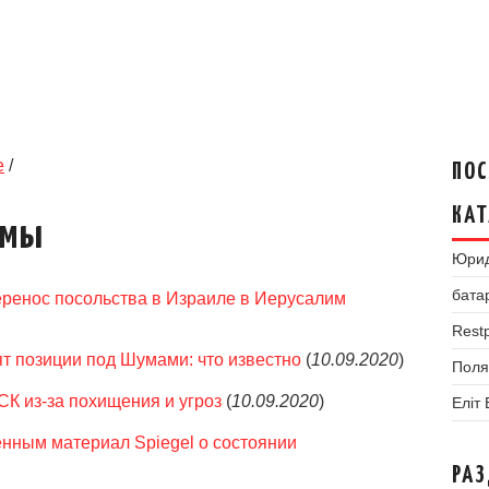
е
/
ПОС
КАТ
умы
Юрид
бата
еренос посольства в Израиле в Иерусалим
Restp
т позиции под Шумами: что известно
(
10.09.2020
)
Поля
СК из-за похищения и угроз
(
10.09.2020
)
Еліт
нным материал Spiegel о состоянии
РА