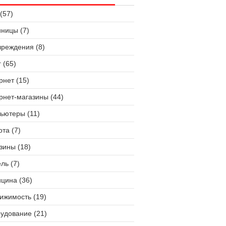
(57)
иницы (7)
чреждения (8)
 (65)
рнет (15)
рнет-магазины (44)
ьютеры (11)
ота (7)
зины (18)
ль (7)
цина (36)
ижимость (19)
удование (21)