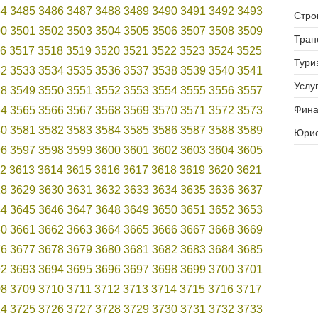
84
3485
3486
3487
3488
3489
3490
3491
3492
3493
Стро
00
3501
3502
3503
3504
3505
3506
3507
3508
3509
Тран
6
3517
3518
3519
3520
3521
3522
3523
3524
3525
Тури
32
3533
3534
3535
3536
3537
3538
3539
3540
3541
Услуг
48
3549
3550
3551
3552
3553
3554
3555
3556
3557
Фина
64
3565
3566
3567
3568
3569
3570
3571
3572
3573
80
3581
3582
3583
3584
3585
3586
3587
3588
3589
Юрис
96
3597
3598
3599
3600
3601
3602
3603
3604
3605
2
3613
3614
3615
3616
3617
3618
3619
3620
3621
28
3629
3630
3631
3632
3633
3634
3635
3636
3637
44
3645
3646
3647
3648
3649
3650
3651
3652
3653
60
3661
3662
3663
3664
3665
3666
3667
3668
3669
76
3677
3678
3679
3680
3681
3682
3683
3684
3685
92
3693
3694
3695
3696
3697
3698
3699
3700
3701
08
3709
3710
3711
3712
3713
3714
3715
3716
3717
24
3725
3726
3727
3728
3729
3730
3731
3732
3733