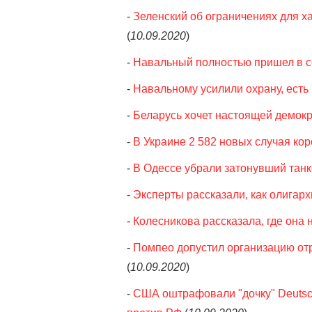
-
Зеленский об ограничениях для х
(
10.09.2020
)
-
Навальный полностью пришел в с
-
Навальному усилили охрану, есть
-
Беларусь хочет настоящей демокра
-
В Украине 2 582 новых случая ко
-
В Одессе убрали затонувший танке
-
Эксперты рассказали, как олигар
-
Колесникова рассказала, где она
-
Помпео допустил организацию от
(
10.09.2020
)
-
США оштрафовали "дочку" Deutsc