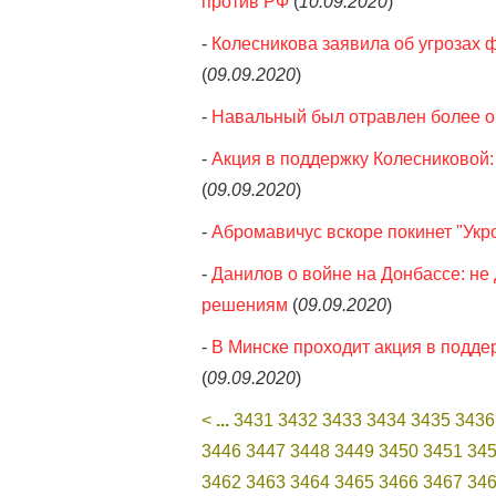
против РФ
(
10.09.2020
)
-
Колесникова заявила об угрозах 
(
09.09.2020
)
-
Навальный был отравлен более оп
-
Акция в поддержку Колесниковой
(
09.09.2020
)
-
Абромавичус вскоре покинет "Ук
-
Данилов о войне на Донбассе: не
решениям
(
09.09.2020
)
-
В Минске проходит акция в подде
(
09.09.2020
)
<
...
3431
3432
3433
3434
3435
3436
3446
3447
3448
3449
3450
3451
34
3462
3463
3464
3465
3466
3467
34