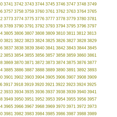
40
3741
3742
3743
3744
3745
3746
3747
3748
3749
56
3757
3758
3759
3760
3761
3762
3763
3764
3765
72
3773
3774
3775
3776
3777
3778
3779
3780
3781
88
3789
3790
3791
3792
3793
3794
3795
3796
3797
04
3805
3806
3807
3808
3809
3810
3811
3812
3813
20
3821
3822
3823
3824
3825
3826
3827
3828
3829
36
3837
3838
3839
3840
3841
3842
3843
3844
3845
52
3853
3854
3855
3856
3857
3858
3859
3860
3861
68
3869
3870
3871
3872
3873
3874
3875
3876
3877
84
3885
3886
3887
3888
3889
3890
3891
3892
3893
00
3901
3902
3903
3904
3905
3906
3907
3908
3909
6
3917
3918
3919
3920
3921
3922
3923
3924
3925
32
3933
3934
3935
3936
3937
3938
3939
3940
3941
48
3949
3950
3951
3952
3953
3954
3955
3956
3957
64
3965
3966
3967
3968
3969
3970
3971
3972
3973
80
3981
3982
3983
3984
3985
3986
3987
3988
3989