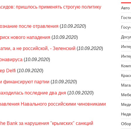
асидов: пришлось применять строгую политику
Авто 
Гост
ознание после отравления
(
10.09.2020
)
Госу
Досуг
 риск нового нападения
(
10.09.2020
)
Инте
тии, а не российской, - Зеленский
(
10.09.2020
)
Инте
ронавируса
(
10.09.2020
)
Комп
р Delfi
(
10.09.2020
)
Крас
хи финансируют партии
(
10.09.2020
)
Мага
 находилась последние два дня
(
10.09.2020
)
Мебе
равления Навального российскими чиновниками
Меди
Недв
he Bank за нарушения "крымских" санкций
Обор