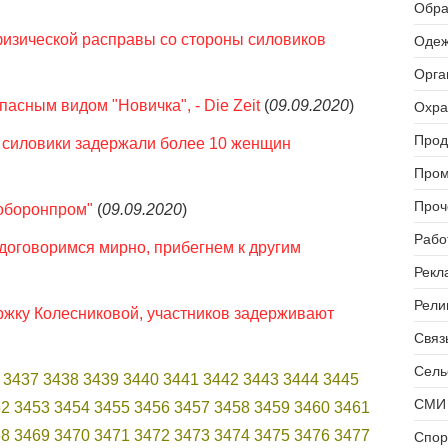
Обра
физической расправы со стороны силовиков
Одеж
Орга
асным видом "Новичка", - Die Zeit
(
09.09.2020
)
Охра
Прод
: силовики задержали более 10 женщин
Пром
Проч
роборонпром"
(
09.09.2020
)
Рабо
 договоримся мирно, прибегнем к другим
Рекл
Рели
ржку Колесниковой, участников задерживают
Связь
Сель
3437
3438
3439
3440
3441
3442
3443
3444
3445
СМИ 
52
3453
3454
3455
3456
3457
3458
3459
3460
3461
68
3469
3470
3471
3472
3473
3474
3475
3476
3477
Спор