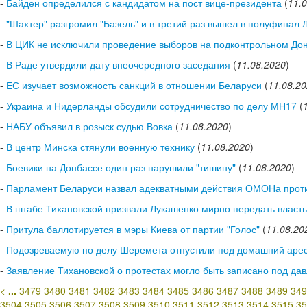
-
Байден определился с кандидатом на пост вице-президента
(
11.
-
"Шахтер" разгромил "Базель" и в третий раз вышел в полуфинал 
-
В ЦИК не исключили проведение выборов на подконтрольном Дон
-
В Раде утвердили дату внеочередного заседания
(
11.08.2020
)
-
ЕС изучает возможность санкций в отношении Беларуси
(
11.08.2
-
Украина и Нидерланды обсудили сотрудничество по делу МН17
(
-
НАБУ объявил в розыск судью Вовка
(
11.08.2020
)
-
В центр Минска стянули военную технику
(
11.08.2020
)
-
Боевики на Донбассе один раз нарушили "тишину"
(
11.08.2020
)
-
Парламент Беларуси назвал адекватными действия ОМОНа прот
-
В штабе Тихановской призвали Лукашенко мирно передать власть
-
Притула баллотируется в мэры Киева от партии "Голос"
(
11.08.20
-
Подозреваемую по делу Шеремета отпустили под домашний аре
-
Заявление Тихановской о протестах могло быть записано под дав
<
...
3479
3480
3481
3482
3483
3484
3485
3486
3487
3488
3489
349
3504
3505
3506
3507
3508
3509
3510
3511
3512
3513
3514
3515
35