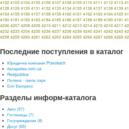
4102
4103
4104
4105
4106
4107
4108
4109
4110
4111
4112
4113
41
4128
4129
4130
4131
4132
4133
4134
4135
4136
4137
4138
4139
41
4154
4155
4156
4157
4158
4159
4160
4161
4162
4163
4164
4165
41
4180
4181
4182
4183
4184
4185
4186
4187
4188
4189
4190
4191
41
4206
4207
4208
4209
4210
4211
4212
4213
4214
4215
4216
4217
42
4232
4233
4234
4235
4236
4237
4238
4239
4240
4241
4242
4243
42
4258
4259
4260
4261
4262
4263
4264
4265
4266
4267
4268
4269
42
Последние поступления в каталог
Юридична компанія Pravokach
батарейки.com.ua
Restpublica
Поляна - гриль парк
Еліт Експресс
Разделы информ-каталога
Авто (57)
Гостиницы (7)
Госучреждения (8)
Досуг (65)