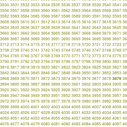
3530
3531
3532
3533
3534
3535
3536
3537
3538
3539
3540
3541
35
3556
3557
3558
3559
3560
3561
3562
3563
3564
3565
3566
3567
35
3582
3583
3584
3585
3586
3587
3588
3589
3590
3591
3592
3593
35
3608
3609
3610
3611
3612
3613
3614
3615
3616
3617
3618
3619
36
3634
3635
3636
3637
3638
3639
3640
3641
3642
3643
3644
3645
36
3660
3661
3662
3663
3664
3665
3666
3667
3668
3669
3670
3671
36
3686
3687
3688
3689
3690
3691
3692
3693
3694
3695
3696
3697
36
3712
3713
3714
3715
3716
3717
3718
3719
3720
3721
3722
3723
37
3738
3739
3740
3741
3742
3743
3744
3745
3746
3747
3748
3749
37
3764
3765
3766
3767
3768
3769
3770
3771
3772
3773
3774
3775
37
3790
3791
3792
3793
3794
3795
3796
3797
3798
3799
3800
3801
38
3816
3817
3818
3819
3820
3821
3822
3823
3824
3825
3826
3827
38
3842
3843
3844
3845
3846
3847
3848
3849
3850
3851
3852
3853
38
3868
3869
3870
3871
3872
3873
3874
3875
3876
3877
3878
3879
38
3894
3895
3896
3897
3898
3899
3900
3901
3902
3903
3904
3905
39
3920
3921
3922
3923
3924
3925
3926
3927
3928
3929
3930
3931
39
3946
3947
3948
3949
3950
3951
3952
3953
3954
3955
3956
3957
39
3972
3973
3974
3975
3976
3977
3978
3979
3980
3981
3982
3983
39
3998
3999
4000
4001
4002
4003
4004
4005
4006
4007
4008
4009
40
4024
4025
4026
4027
4028
4029
4030
4031
4032
4033
4034
4035
40
4050
4051
4052
4053
4054
4055
4056
4057
4058
4059
4060
4061
40
4076
4077
4078
4079
4080
4081
4082
4083
4084
4085
4086
4087
40