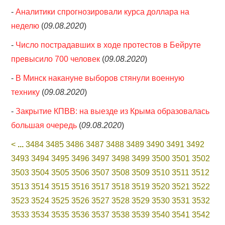
-
Аналитики спрогнозировали курса доллара на
неделю
(
09.08.2020
)
-
Число пострадавших в ходе протестов в Бейруте
превысило 700 человек
(
09.08.2020
)
-
В Минск накануне выборов стянули военную
технику
(
09.08.2020
)
-
Закрытие КПВВ: на выезде из Крыма образовалась
большая очередь
(
09.08.2020
)
<
...
3484
3485
3486
3487
3488
3489
3490
3491
3492
3493
3494
3495
3496
3497
3498
3499
3500
3501
3502
3503
3504
3505
3506
3507
3508
3509
3510
3511
3512
3513
3514
3515
3516
3517
3518
3519
3520
3521
3522
3523
3524
3525
3526
3527
3528
3529
3530
3531
3532
3533
3534
3535
3536
3537
3538
3539
3540
3541
3542