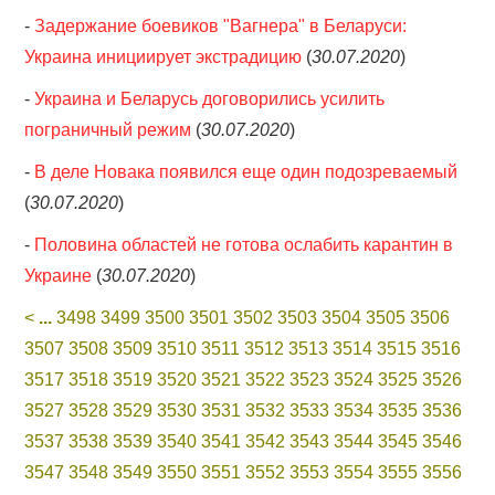
-
Задержание боевиков "Вагнера" в Беларуси:
Украина инициирует экстрадицию
(
30.07.2020
)
-
Украина и Беларусь договорились усилить
пограничный режим
(
30.07.2020
)
-
В деле Новака появился еще один подозреваемый
(
30.07.2020
)
-
Половина областей не готова ослабить карантин в
Украине
(
30.07.2020
)
<
...
3498
3499
3500
3501
3502
3503
3504
3505
3506
3507
3508
3509
3510
3511
3512
3513
3514
3515
3516
3517
3518
3519
3520
3521
3522
3523
3524
3525
3526
3527
3528
3529
3530
3531
3532
3533
3534
3535
3536
3537
3538
3539
3540
3541
3542
3543
3544
3545
3546
3547
3548
3549
3550
3551
3552
3553
3554
3555
3556