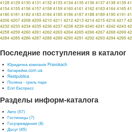
4128
4129
4130
4131
4132
4133
4134
4135
4136
4137
4138
4139
41
4154
4155
4156
4157
4158
4159
4160
4161
4162
4163
4164
4165
41
4180
4181
4182
4183
4184
4185
4186
4187
4188
4189
4190
4191
41
4206
4207
4208
4209
4210
4211
4212
4213
4214
4215
4216
4217
42
4232
4233
4234
4235
4236
4237
4238
4239
4240
4241
4242
4243
42
4258
4259
4260
4261
4262
4263
4264
4265
4266
4267
4268
4269
42
4284
4285
4286
4287
4288
4289
4290
4291
4292
4293
4294
4295
42
Последние поступления в каталог
Юридична компанія Pravokach
батарейки.com.ua
Restpublica
Поляна - гриль парк
Еліт Експресс
Разделы информ-каталога
Авто (57)
Гостиницы (7)
Госучреждения (8)
Досуг (65)