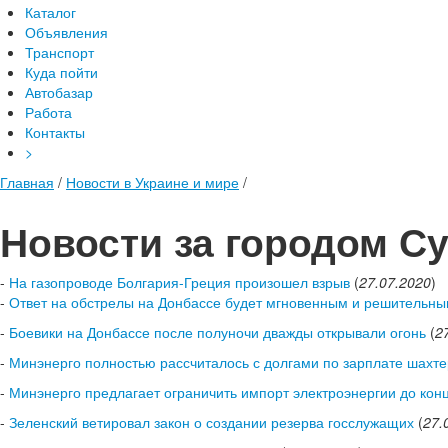
Каталог
Объявления
Транспорт
Куда пойти
Автобазар
Работа
Контакты
>
Главная
/
Новости в Украине и мире
/
Новости за городом С
-
На газопроводе Болгария-Греция произошел взрыв
(
27.07.2020
)
-
Ответ на обстрелы на Донбассе будет мгновенным и решительн
-
Боевики на Донбассе после полуночи дважды открывали огонь
(
2
-
Минэнерго полностью рассчиталось с долгами по зарплате шахт
-
Минэнерго предлагает ограничить импорт электроэнергии до кон
-
Зеленский ветировал закон о создании резерва госслужащих
(
27.