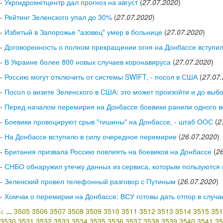
-
Укргидрометцентр дал прогноз на август
(
27.07.2020
)
-
Рейтинг Зеленского упал до 30%
(
27.07.2020
)
-
Избитый в Запорожье "азовец" умер в больнице
(
27.07.2020
)
-
Договоренность о полном прекращении огня на Донбассе вступил
-
В Украине более 800 новых случаев коронавируса
(
27.07.2020
)
-
Россию могут отключить от системы SWIFT, - посол в США
(
27.07
-
Посол о визите Зеленского в США: это может произойти и до выб
-
Перед началом перемирия на Донбассе боевики ранили одного в
-
Боевики провоцируют срыв "тишины" на Донбассе, - штаб ООС
(
2
-
На Донбассе вступило в силу очередное перемирие
(
26.07.2020
)
-
Британия призвала Россию повлиять на боевиков на Донбассе
(
2
-
СНБО обнаружил утечку данных из сервиса, которым пользуются 
-
Зеленский провел телефонный разговор с Путиным
(
26.07.2020
)
-
Хомчак о перемирии на Донбассе: ВСУ готовы дать отпор в случа
<
...
3505
3506
3507
3508
3509
3510
3511
3512
3513
3514
3515
351
3530
3531
3532
3533
3534
3535
3536
3537
3538
3539
3540
3541
35