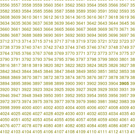
3556
3557
3558
3559
3560
3561
3562
3563
3564
3565
3566
3567
35
3582
3583
3584
3585
3586
3587
3588
3589
3590
3591
3592
3593
35
3608
3609
3610
3611
3612
3613
3614
3615
3616
3617
3618
3619
36
3634
3635
3636
3637
3638
3639
3640
3641
3642
3643
3644
3645
36
3660
3661
3662
3663
3664
3665
3666
3667
3668
3669
3670
3671
36
3686
3687
3688
3689
3690
3691
3692
3693
3694
3695
3696
3697
36
3712
3713
3714
3715
3716
3717
3718
3719
3720
3721
3722
3723
37
3738
3739
3740
3741
3742
3743
3744
3745
3746
3747
3748
3749
37
3764
3765
3766
3767
3768
3769
3770
3771
3772
3773
3774
3775
37
3790
3791
3792
3793
3794
3795
3796
3797
3798
3799
3800
3801
38
3816
3817
3818
3819
3820
3821
3822
3823
3824
3825
3826
3827
38
3842
3843
3844
3845
3846
3847
3848
3849
3850
3851
3852
3853
38
3868
3869
3870
3871
3872
3873
3874
3875
3876
3877
3878
3879
38
3894
3895
3896
3897
3898
3899
3900
3901
3902
3903
3904
3905
39
3920
3921
3922
3923
3924
3925
3926
3927
3928
3929
3930
3931
39
3946
3947
3948
3949
3950
3951
3952
3953
3954
3955
3956
3957
39
3972
3973
3974
3975
3976
3977
3978
3979
3980
3981
3982
3983
39
3998
3999
4000
4001
4002
4003
4004
4005
4006
4007
4008
4009
40
4024
4025
4026
4027
4028
4029
4030
4031
4032
4033
4034
4035
40
4050
4051
4052
4053
4054
4055
4056
4057
4058
4059
4060
4061
40
4076
4077
4078
4079
4080
4081
4082
4083
4084
4085
4086
4087
40
4102
4103
4104
4105
4106
4107
4108
4109
4110
4111
4112
4113
41