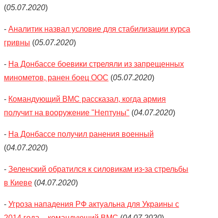
(
05.07.2020
)
-
Аналитик назвал условие для стабилизации курса
гривны
(
05.07.2020
)
-
На Донбассе боевики стреляли из запрещенных
минометов, ранен боец ООС
(
05.07.2020
)
-
Командующий ВМС рассказал, когда армия
получит на вооружение "Нептуны"
(
04.07.2020
)
-
На Донбассе получил ранения военный
(
04.07.2020
)
-
Зеленский обратился к силовикам из-за стрельбы
в Киеве
(
04.07.2020
)
-
Угроза нападения РФ актуальна для Украины с
2014 года, - командующий ВМС
(
04.07.2020
)