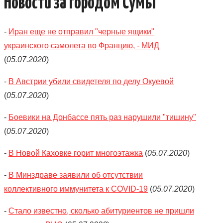
Новости за городом Сумы
-
Иран еще не отправил "черные ящики"
украинского самолета во Францию, - МИД
(
05.07.2020
)
-
В Австрии убили свидетеля по делу Окуевой
(
05.07.2020
)
-
Боевики на Донбассе пять раз нарушили "тишину"
(
05.07.2020
)
-
В Новой Каховке горит многоэтажка
(
05.07.2020
)
-
В Минздраве заявили об отсутствии
коллективного иммунитета к COVID-19
(
05.07.2020
)
-
Стало известно, сколько абитуриентов не пришли