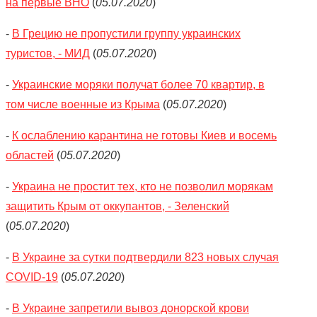
на первые ВНО
(
05.07.2020
)
-
В Грецию не пропустили группу украинских
туристов, - МИД
(
05.07.2020
)
-
Украинские моряки получат более 70 квартир, в
том числе военные из Крыма
(
05.07.2020
)
-
К ослаблению карантина не готовы Киев и восемь
областей
(
05.07.2020
)
-
Украина не простит тех, кто не позволил морякам
защитить Крым от оккупантов, - Зеленский
(
05.07.2020
)
-
В Украине за сутки подтвердили 823 новых случая
COVID-19
(
05.07.2020
)
-
В Украине запретили вывоз донорской крови