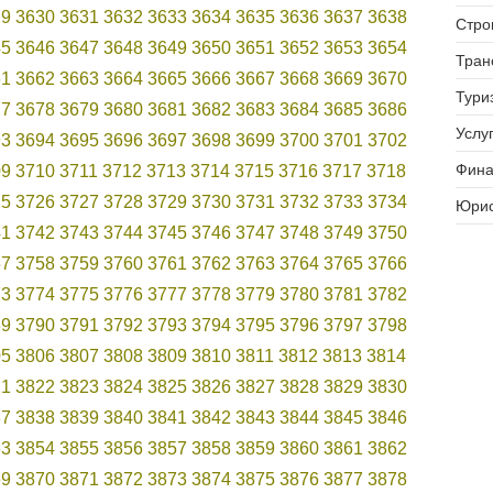
29
3630
3631
3632
3633
3634
3635
3636
3637
3638
Стро
45
3646
3647
3648
3649
3650
3651
3652
3653
3654
Тран
61
3662
3663
3664
3665
3666
3667
3668
3669
3670
Тури
77
3678
3679
3680
3681
3682
3683
3684
3685
3686
Услуг
93
3694
3695
3696
3697
3698
3699
3700
3701
3702
Фина
09
3710
3711
3712
3713
3714
3715
3716
3717
3718
25
3726
3727
3728
3729
3730
3731
3732
3733
3734
Юрис
41
3742
3743
3744
3745
3746
3747
3748
3749
3750
57
3758
3759
3760
3761
3762
3763
3764
3765
3766
73
3774
3775
3776
3777
3778
3779
3780
3781
3782
89
3790
3791
3792
3793
3794
3795
3796
3797
3798
05
3806
3807
3808
3809
3810
3811
3812
3813
3814
21
3822
3823
3824
3825
3826
3827
3828
3829
3830
37
3838
3839
3840
3841
3842
3843
3844
3845
3846
53
3854
3855
3856
3857
3858
3859
3860
3861
3862
69
3870
3871
3872
3873
3874
3875
3876
3877
3878