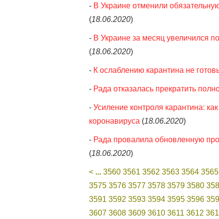
-
В Украине отменили обязательную
(
18.06.2020
)
-
В Украине за месяц увеличился п
(
18.06.2020
)
-
К ослаблению карантина не готов
-
Рада отказалась прекратить полн
-
Усиление контроля карантина: ка
коронавируса
(
18.06.2020
)
-
Рада провалила обновленную прог
(
18.06.2020
)
<
...
3560
3561
3562
3563
3564
3565
3575
3576
3577
3578
3579
3580
35
3591
3592
3593
3594
3595
3596
35
3607
3608
3609
3610
3611
3612
361