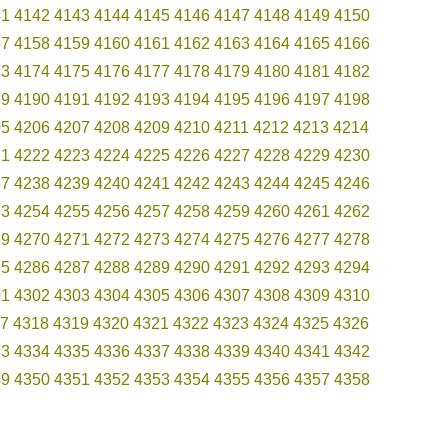
41
4142
4143
4144
4145
4146
4147
4148
4149
4150
57
4158
4159
4160
4161
4162
4163
4164
4165
4166
73
4174
4175
4176
4177
4178
4179
4180
4181
4182
89
4190
4191
4192
4193
4194
4195
4196
4197
4198
05
4206
4207
4208
4209
4210
4211
4212
4213
4214
21
4222
4223
4224
4225
4226
4227
4228
4229
4230
37
4238
4239
4240
4241
4242
4243
4244
4245
4246
53
4254
4255
4256
4257
4258
4259
4260
4261
4262
69
4270
4271
4272
4273
4274
4275
4276
4277
4278
85
4286
4287
4288
4289
4290
4291
4292
4293
4294
01
4302
4303
4304
4305
4306
4307
4308
4309
4310
7
4318
4319
4320
4321
4322
4323
4324
4325
4326
33
4334
4335
4336
4337
4338
4339
4340
4341
4342
49
4350
4351
4352
4353
4354
4355
4356
4357
4358