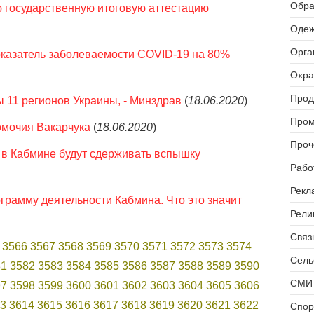
Обра
 государственную итоговую аттестацию
Одеж
Орга
оказатель заболеваемости COVID-19 на 80%
Охра
Прод
ы 11 регионов Украины, - Минздрав
(
18.06.2020
)
Пром
омочия Вакарчука
(
18.06.2020
)
Проч
к в Кабмине будут сдерживать вспышку
Рабо
Рекл
рамму деятельности Кабмина. Что это значит
Рели
Связь
3566
3567
3568
3569
3570
3571
3572
3573
3574
Сель
81
3582
3583
3584
3585
3586
3587
3588
3589
3590
СМИ 
97
3598
3599
3600
3601
3602
3603
3604
3605
3606
3
3614
3615
3616
3617
3618
3619
3620
3621
3622
Спор