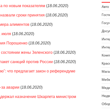
на по новым показателям
(
18.06.2020
)
Авто 
Гост
 назвали сроки принятия
(
18.06.2020
)
Госу
змера алиментов
(
18.06.2020
)
Досуг
1 июля
(
18.06.2020
)
Инте
ения Порошенко
(
18.06.2020
)
Инте
 состоянии жены Зеленского
(
18.06.2020
)
Комп
пакет санкций против России
(
18.06.2020
)
Крас
ию": что предлагает закон о референдуме
Мага
Мебе
з-за аварии
(
18.06.2020
)
Меди
Недв
ддержал назначение Шкарлета министром
Обор