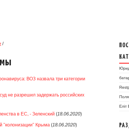
е
/
ПОС
КАТ
умы
Юрид
бата
ронавируса: ВОЗ назвала три категории
Restp
 суд не разрешил задержать российских
Поля
Еліт
енства в ЕС, - Зеленский
(
18.06.2020
)
ой "колонизации" Крыма
(
18.06.2020
)
РА