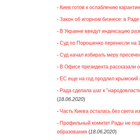
-
Киев готов к ослаблению каранти
-
Закон об игорном бизнесе: в Раде
-
В Украине введут индексацию ра
-
Суд по Порошенко перенесли на 
-
Суд начал избирать меру пресеч
-
В Офисе президента рассказали о
-
ЕС еще на год продлил крымский 
-
Рада сделала шаг к "народовласт
(
18.06.2020
)
-
Часть Киева осталась без света и
-
Профильный комитет Рады не по
образования
(
18.06.2020
)