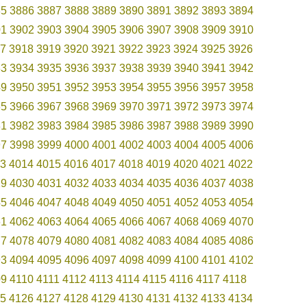
85
3886
3887
3888
3889
3890
3891
3892
3893
3894
01
3902
3903
3904
3905
3906
3907
3908
3909
3910
7
3918
3919
3920
3921
3922
3923
3924
3925
3926
33
3934
3935
3936
3937
3938
3939
3940
3941
3942
49
3950
3951
3952
3953
3954
3955
3956
3957
3958
65
3966
3967
3968
3969
3970
3971
3972
3973
3974
81
3982
3983
3984
3985
3986
3987
3988
3989
3990
97
3998
3999
4000
4001
4002
4003
4004
4005
4006
3
4014
4015
4016
4017
4018
4019
4020
4021
4022
29
4030
4031
4032
4033
4034
4035
4036
4037
4038
45
4046
4047
4048
4049
4050
4051
4052
4053
4054
61
4062
4063
4064
4065
4066
4067
4068
4069
4070
77
4078
4079
4080
4081
4082
4083
4084
4085
4086
93
4094
4095
4096
4097
4098
4099
4100
4101
4102
09
4110
4111
4112
4113
4114
4115
4116
4117
4118
5
4126
4127
4128
4129
4130
4131
4132
4133
4134