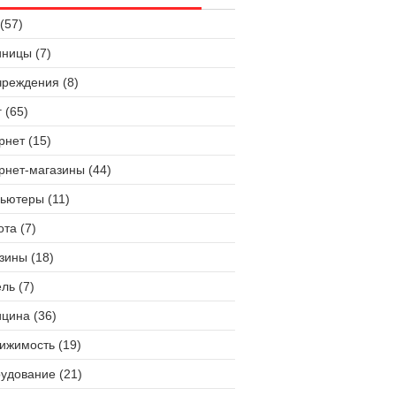
(57)
иницы (7)
чреждения (8)
 (65)
рнет (15)
рнет-магазины (44)
ьютеры (11)
ота (7)
зины (18)
ль (7)
цина (36)
ижимость (19)
удование (21)