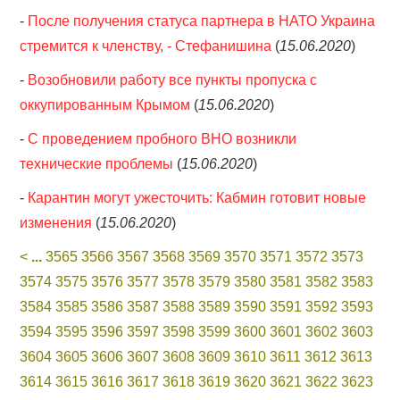
-
После получения статуса партнера в НАТО Украина
стремится к членству, - Стефанишина
(
15.06.2020
)
-
Возобновили работу все пункты пропуска с
оккупированным Крымом
(
15.06.2020
)
-
С проведением пробного ВНО возникли
технические проблемы
(
15.06.2020
)
-
Карантин могут ужесточить: Кабмин готовит новые
изменения
(
15.06.2020
)
<
...
3565
3566
3567
3568
3569
3570
3571
3572
3573
3574
3575
3576
3577
3578
3579
3580
3581
3582
3583
3584
3585
3586
3587
3588
3589
3590
3591
3592
3593
3594
3595
3596
3597
3598
3599
3600
3601
3602
3603
3604
3605
3606
3607
3608
3609
3610
3611
3612
3613
3614
3615
3616
3617
3618
3619
3620
3621
3622
3623