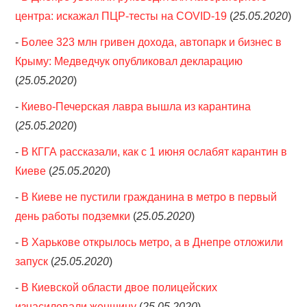
центра: искажал ПЦР-тесты на COVID-19
(
25.05.2020
)
-
Более 323 млн гривен дохода, автопарк и бизнес в
Крыму: Медведчук опубликовал декларацию
(
25.05.2020
)
-
Киево-Печерская лавра вышла из карантина
(
25.05.2020
)
-
В КГГА рассказали, как с 1 июня ослабят карантин в
Киеве
(
25.05.2020
)
-
В Киеве не пустили гражданина в метро в первый
день работы подземки
(
25.05.2020
)
-
В Харькове открылось метро, а в Днепре отложили
запуск
(
25.05.2020
)
-
В Киевской области двое полицейских
изнасиловали женщину
(
25.05.2020
)