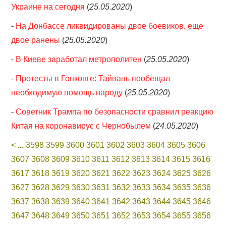
Украине на сегодня
(
25.05.2020
)
-
На Донбассе ликвидированы двое боевиков, еще
двое ранены
(
25.05.2020
)
-
В Киеве заработал метрополитен
(
25.05.2020
)
-
Протесты в Гонконге: Тайвань пообещал
необходимую помощь народу
(
25.05.2020
)
-
Советник Трампа по безопасности сравнил реакцию
Китая на коронавирус с Чернобылем
(
24.05.2020
)
<
...
3598
3599
3600
3601
3602
3603
3604
3605
3606
3607
3608
3609
3610
3611
3612
3613
3614
3615
3616
3617
3618
3619
3620
3621
3622
3623
3624
3625
3626
3627
3628
3629
3630
3631
3632
3633
3634
3635
3636
3637
3638
3639
3640
3641
3642
3643
3644
3645
3646
3647
3648
3649
3650
3651
3652
3653
3654
3655
3656