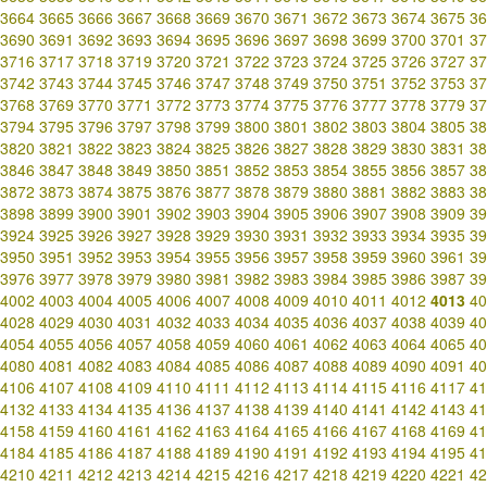
3664
3665
3666
3667
3668
3669
3670
3671
3672
3673
3674
3675
36
3690
3691
3692
3693
3694
3695
3696
3697
3698
3699
3700
3701
37
3716
3717
3718
3719
3720
3721
3722
3723
3724
3725
3726
3727
37
3742
3743
3744
3745
3746
3747
3748
3749
3750
3751
3752
3753
37
3768
3769
3770
3771
3772
3773
3774
3775
3776
3777
3778
3779
37
3794
3795
3796
3797
3798
3799
3800
3801
3802
3803
3804
3805
38
3820
3821
3822
3823
3824
3825
3826
3827
3828
3829
3830
3831
38
3846
3847
3848
3849
3850
3851
3852
3853
3854
3855
3856
3857
38
3872
3873
3874
3875
3876
3877
3878
3879
3880
3881
3882
3883
38
3898
3899
3900
3901
3902
3903
3904
3905
3906
3907
3908
3909
39
3924
3925
3926
3927
3928
3929
3930
3931
3932
3933
3934
3935
39
3950
3951
3952
3953
3954
3955
3956
3957
3958
3959
3960
3961
39
3976
3977
3978
3979
3980
3981
3982
3983
3984
3985
3986
3987
39
4002
4003
4004
4005
4006
4007
4008
4009
4010
4011
4012
4013
40
4028
4029
4030
4031
4032
4033
4034
4035
4036
4037
4038
4039
40
4054
4055
4056
4057
4058
4059
4060
4061
4062
4063
4064
4065
40
4080
4081
4082
4083
4084
4085
4086
4087
4088
4089
4090
4091
40
4106
4107
4108
4109
4110
4111
4112
4113
4114
4115
4116
4117
41
4132
4133
4134
4135
4136
4137
4138
4139
4140
4141
4142
4143
41
4158
4159
4160
4161
4162
4163
4164
4165
4166
4167
4168
4169
41
4184
4185
4186
4187
4188
4189
4190
4191
4192
4193
4194
4195
41
4210
4211
4212
4213
4214
4215
4216
4217
4218
4219
4220
4221
42