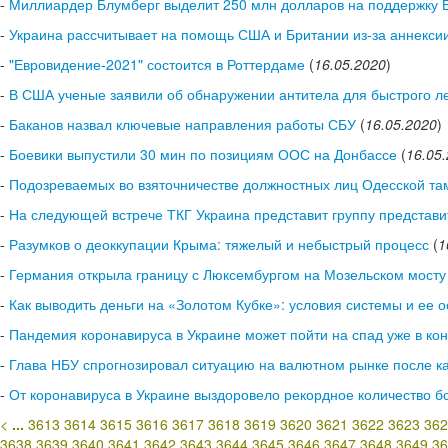
-
Миллиардер Блумберг выделит 250 млн долларов на поддержку 
-
Украина рассчитывает на помощь США и Британии из-за аннексии
-
"Евровидение-2021" состоится в Роттердаме
(
16.05.2020
)
-
В США ученые заявили об обнаружении антитела для быстрого л
-
Баканов назвал ключевые направления работы СБУ
(
16.05.2020
)
-
Боевики выпустили 30 мин по позициям ООС на Донбассе
(
16.05
-
Подозреваемых во взяточничестве должностных лиц Одесской та
-
На следующей встрече ТКГ Украина представит группу представи
-
Разумков о деоккупации Крыма: тяжелый и небыстрый процесс
(
1
-
Германия открыла границу с Люксембургом на Мозельском мосту
-
Как выводить деньги на «Золотом Кубке»: условия системы и ее 
-
Пандемия коронавируса в Украине может пойти на спад уже в кон
-
Глава НБУ спрогнозировал ситуацию на валютном рынке после к
-
От коронавируса в Украине выздоровело рекордное количество бо
<
...
3613
3614
3615
3616
3617
3618
3619
3620
3621
3622
3623
362
3638
3639
3640
3641
3642
3643
3644
3645
3646
3647
3648
3649
36