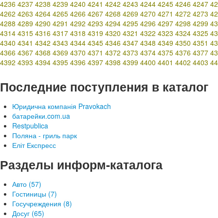
4236
4237
4238
4239
4240
4241
4242
4243
4244
4245
4246
4247
42
4262
4263
4264
4265
4266
4267
4268
4269
4270
4271
4272
4273
42
4288
4289
4290
4291
4292
4293
4294
4295
4296
4297
4298
4299
43
4314
4315
4316
4317
4318
4319
4320
4321
4322
4323
4324
4325
43
4340
4341
4342
4343
4344
4345
4346
4347
4348
4349
4350
4351
43
4366
4367
4368
4369
4370
4371
4372
4373
4374
4375
4376
4377
43
4392
4393
4394
4395
4396
4397
4398
4399
4400
4401
4402
4403
44
Последние поступления в каталог
Юридична компанія Pravokach
батарейки.com.ua
Restpublica
Поляна - гриль парк
Еліт Експресс
Разделы информ-каталога
Авто (57)
Гостиницы (7)
Госучреждения (8)
Досуг (65)