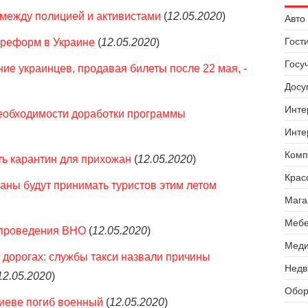
между полицией и активистами
(
12.05.2020
)
Авто 
Гост
 реформ в Украине
(
12.05.2020
)
Госу
ие украинцев, продавая билеты после 22 мая, -
Досуг
Инте
необходимости доработки программы
Инте
Комп
ть карантин для прихожан
(
12.05.2020
)
Крас
раны будут принимать туристов этим летом
Мага
Мебе
 проведения ВНО
(
12.05.2020
)
Меди
дорогах: службы такси назвали причины
Недв
12.05.2020
)
Обор
Киеве погиб военный
(
12.05.2020
)