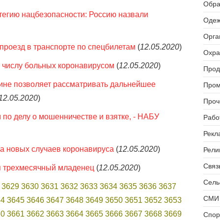
Обра
тегию нацбезопасности: Россию назвали
Одеж
Орга
 проезд в транспорте по спецбилетам
(
12.05.2020
)
Охра
о числу больных коронавирусом
(
12.05.2020
)
Прод
аине позволяет рассматривать дальнейшее
Пром
12.05.2020
)
Проч
по делу о мошенничестве и взятке, - НАБУ
Рабо
Рекл
а новых случаев коронавируса
(
12.05.2020
)
Рели
Связь
я трехмесячный младенец
(
12.05.2020
)
Сель
3629
3630
3631
3632
3633
3634
3635
3636
3637
СМИ 
44
3645
3646
3647
3648
3649
3650
3651
3652
3653
60
3661
3662
3663
3664
3665
3666
3667
3668
3669
Спор