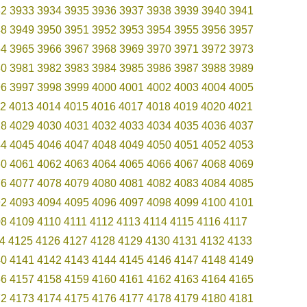
32
3933
3934
3935
3936
3937
3938
3939
3940
3941
48
3949
3950
3951
3952
3953
3954
3955
3956
3957
64
3965
3966
3967
3968
3969
3970
3971
3972
3973
80
3981
3982
3983
3984
3985
3986
3987
3988
3989
96
3997
3998
3999
4000
4001
4002
4003
4004
4005
2
4013
4014
4015
4016
4017
4018
4019
4020
4021
28
4029
4030
4031
4032
4033
4034
4035
4036
4037
44
4045
4046
4047
4048
4049
4050
4051
4052
4053
60
4061
4062
4063
4064
4065
4066
4067
4068
4069
76
4077
4078
4079
4080
4081
4082
4083
4084
4085
92
4093
4094
4095
4096
4097
4098
4099
4100
4101
08
4109
4110
4111
4112
4113
4114
4115
4116
4117
4
4125
4126
4127
4128
4129
4130
4131
4132
4133
40
4141
4142
4143
4144
4145
4146
4147
4148
4149
56
4157
4158
4159
4160
4161
4162
4163
4164
4165
72
4173
4174
4175
4176
4177
4178
4179
4180
4181