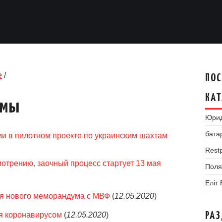
е
/
ПОС
КАТ
умы
Юрид
бата
и в пилотном проекте по украинским шахтам
Restp
отрению, заочный процесс стартует 13 мая
Поля
Еліт
я нового меморандума с МВФ
(
12.05.2020
)
ся коронавирусом
(
12.05.2020
)
РА