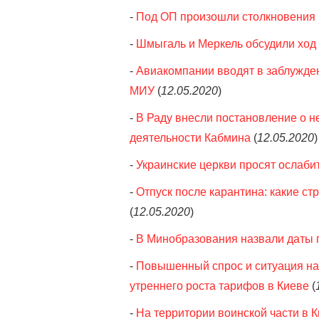
-
Под ОП произошли столкновения 
-
Шмыгаль и Меркель обсудили ход
-
Авиакомпании вводят в заблужден
МИУ
(
12.05.2020
)
-
В Раду внесли постановление о 
деятельности Кабмина
(
12.05.2020
)
-
Украинские церкви просят ослаби
-
Отпуск после карантина: какие ст
(
12.05.2020
)
-
В Минобразования назвали даты
-
Повышенный спрос и ситуация на 
утреннего роста тарифов в Киеве
(
-
На территории воинской части в 