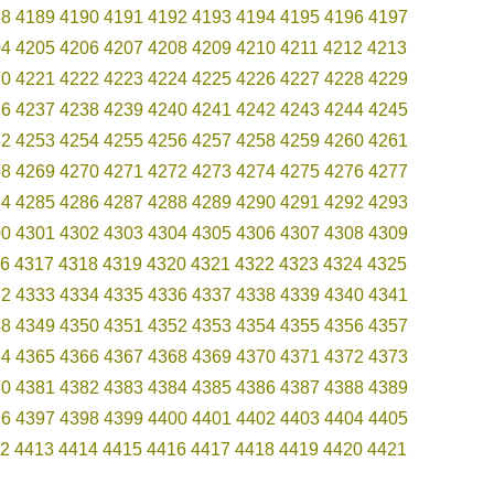
88
4189
4190
4191
4192
4193
4194
4195
4196
4197
04
4205
4206
4207
4208
4209
4210
4211
4212
4213
20
4221
4222
4223
4224
4225
4226
4227
4228
4229
36
4237
4238
4239
4240
4241
4242
4243
4244
4245
52
4253
4254
4255
4256
4257
4258
4259
4260
4261
68
4269
4270
4271
4272
4273
4274
4275
4276
4277
84
4285
4286
4287
4288
4289
4290
4291
4292
4293
00
4301
4302
4303
4304
4305
4306
4307
4308
4309
6
4317
4318
4319
4320
4321
4322
4323
4324
4325
32
4333
4334
4335
4336
4337
4338
4339
4340
4341
48
4349
4350
4351
4352
4353
4354
4355
4356
4357
64
4365
4366
4367
4368
4369
4370
4371
4372
4373
80
4381
4382
4383
4384
4385
4386
4387
4388
4389
96
4397
4398
4399
4400
4401
4402
4403
4404
4405
2
4413
4414
4415
4416
4417
4418
4419
4420
4421