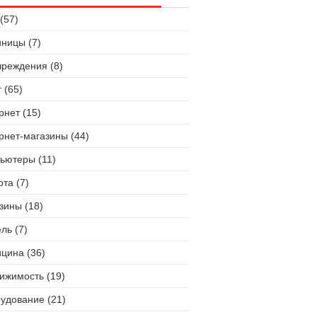
(57)
иницы (7)
чреждения (8)
 (65)
рнет (15)
рнет-магазины (44)
ьютеры (11)
ота (7)
зины (18)
ль (7)
цина (36)
ижимость (19)
удование (21)