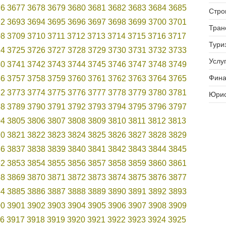
76
3677
3678
3679
3680
3681
3682
3683
3684
3685
Стро
92
3693
3694
3695
3696
3697
3698
3699
3700
3701
Тран
08
3709
3710
3711
3712
3713
3714
3715
3716
3717
Тури
24
3725
3726
3727
3728
3729
3730
3731
3732
3733
Услуг
40
3741
3742
3743
3744
3745
3746
3747
3748
3749
Фина
56
3757
3758
3759
3760
3761
3762
3763
3764
3765
72
3773
3774
3775
3776
3777
3778
3779
3780
3781
Юрис
88
3789
3790
3791
3792
3793
3794
3795
3796
3797
04
3805
3806
3807
3808
3809
3810
3811
3812
3813
20
3821
3822
3823
3824
3825
3826
3827
3828
3829
36
3837
3838
3839
3840
3841
3842
3843
3844
3845
52
3853
3854
3855
3856
3857
3858
3859
3860
3861
68
3869
3870
3871
3872
3873
3874
3875
3876
3877
84
3885
3886
3887
3888
3889
3890
3891
3892
3893
00
3901
3902
3903
3904
3905
3906
3907
3908
3909
6
3917
3918
3919
3920
3921
3922
3923
3924
3925