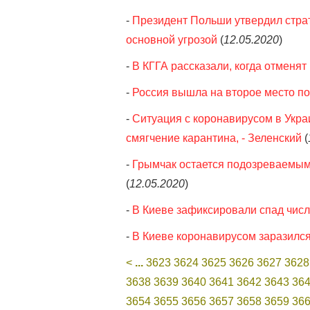
-
Президент Польши утвердил стра
основной угрозой
(
12.05.2020
)
-
В КГГА рассказали, когда отменят
-
Россия вышла на второе место п
-
Ситуация с коронавирусом в Укр
смягчение карантина, - Зеленский
(
-
Грымчак остается подозреваемым 
(
12.05.2020
)
-
В Киеве зафиксировали спад числ
-
В Киеве коронавирусом заразилс
<
...
3623
3624
3625
3626
3627
3628
3638
3639
3640
3641
3642
3643
36
3654
3655
3656
3657
3658
3659
36