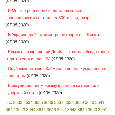
(
07.05.2020
)
-
В Москве реальное число зараженных
коронавирусом составляет 300 тысяч, - мэр
(
07.05.2020
)
-
В Украине до 22 мая метро не откроют, - Шмыгаль
(
07.05.2020
)
-
Ермак о возвращении Донбасса: хотели бы до конца
года, но есть и план "Б"
(
07.05.2020
)
-
Опубликован закон Кабмина о доступе украинцев к
кадастрам
(
07.05.2020
)
-
В оккупированном Крыму фактически отменили
курортный сезон
(
07.05.2020
)
<
...
3633
3634
3635
3636
3637
3638
3639
3640
3641
3642
3643
3644
3645
3646
3647
3648
3649
3650
3651