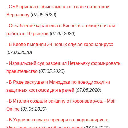
-
СБУ пришла с обысками к экс-главе налоговой
Верланову
(
07.05.2020
)
-
Ослабление карантина в Киеве: в столице начали
работать 10 рынков
(
07.05.2020
)
-
В Киеве выявили 24 новых случая коронавируса
(
07.05.2020
)
-
Израильский суд разрешил Нетаньяху формировать
правительство
(
07.05.2020
)
-
В Раде заслушали Минздрав по поводу закупки
защитных костюмов для врачей
(
07.05.2020
)
-
В Италии создали вакцину от коронавируса, - Mail
Online
(
07.05.2020
)
-
В Украине создают препарат от коронавируса:
Минздрав рассказал об испытаниях
(
07.05.2020
)