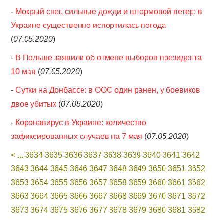
-
Мокрый снег, сильные дожди и штормовой ветер: в
Украине существенно испортилась погода
(
07.05.2020
)
-
В Польше заявили об отмене выборов президента
10 мая
(
07.05.2020
)
-
Сутки на Донбассе: в ООС один ранен, у боевиков
двое убитых
(
07.05.2020
)
-
Коронавирус в Украине: количество
зафиксированных случаев на 7 мая
(
07.05.2020
)
<
...
3634
3635
3636
3637
3638
3639
3640
3641
3642
3643
3644
3645
3646
3647
3648
3649
3650
3651
3652
3653
3654
3655
3656
3657
3658
3659
3660
3661
3662
3663
3664
3665
3666
3667
3668
3669
3670
3671
3672
3673
3674
3675
3676
3677
3678
3679
3680
3681
3682