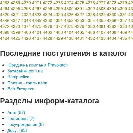
4268
4269
4270
4271
4272
4273
4274
4275
4276
4277
4278
4279
42
4294
4295
4296
4297
4298
4299
4300
4301
4302
4303
4304
4305
43
4320
4321
4322
4323
4324
4325
4326
4327
4328
4329
4330
4331
43
4346
4347
4348
4349
4350
4351
4352
4353
4354
4355
4356
4357
43
4372
4373
4374
4375
4376
4377
4378
4379
4380
4381
4382
4383
43
4398
4399
4400
4401
4402
4403
4404
4405
4406
4407
4408
4409
44
4424
4425
4426
4427
4428
4429
4430
4431
4432
4433
4434
4435
44
Последние поступления в каталог
Юридична компанія Pravokach
батарейки.com.ua
Restpublica
Поляна - гриль парк
Еліт Експресс
Разделы информ-каталога
Авто (57)
Гостиницы (7)
Госучреждения (8)
Досуг (65)