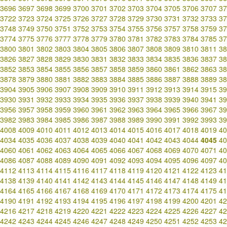
3696
3697
3698
3699
3700
3701
3702
3703
3704
3705
3706
3707
37
3722
3723
3724
3725
3726
3727
3728
3729
3730
3731
3732
3733
37
3748
3749
3750
3751
3752
3753
3754
3755
3756
3757
3758
3759
37
3774
3775
3776
3777
3778
3779
3780
3781
3782
3783
3784
3785
37
3800
3801
3802
3803
3804
3805
3806
3807
3808
3809
3810
3811
38
3826
3827
3828
3829
3830
3831
3832
3833
3834
3835
3836
3837
38
3852
3853
3854
3855
3856
3857
3858
3859
3860
3861
3862
3863
38
3878
3879
3880
3881
3882
3883
3884
3885
3886
3887
3888
3889
38
3904
3905
3906
3907
3908
3909
3910
3911
3912
3913
3914
3915
39
3930
3931
3932
3933
3934
3935
3936
3937
3938
3939
3940
3941
39
3956
3957
3958
3959
3960
3961
3962
3963
3964
3965
3966
3967
39
3982
3983
3984
3985
3986
3987
3988
3989
3990
3991
3992
3993
39
4008
4009
4010
4011
4012
4013
4014
4015
4016
4017
4018
4019
40
4034
4035
4036
4037
4038
4039
4040
4041
4042
4043
4044
4045
40
4060
4061
4062
4063
4064
4065
4066
4067
4068
4069
4070
4071
40
4086
4087
4088
4089
4090
4091
4092
4093
4094
4095
4096
4097
40
4112
4113
4114
4115
4116
4117
4118
4119
4120
4121
4122
4123
41
4138
4139
4140
4141
4142
4143
4144
4145
4146
4147
4148
4149
41
4164
4165
4166
4167
4168
4169
4170
4171
4172
4173
4174
4175
41
4190
4191
4192
4193
4194
4195
4196
4197
4198
4199
4200
4201
42
4216
4217
4218
4219
4220
4221
4222
4223
4224
4225
4226
4227
42
4242
4243
4244
4245
4246
4247
4248
4249
4250
4251
4252
4253
42