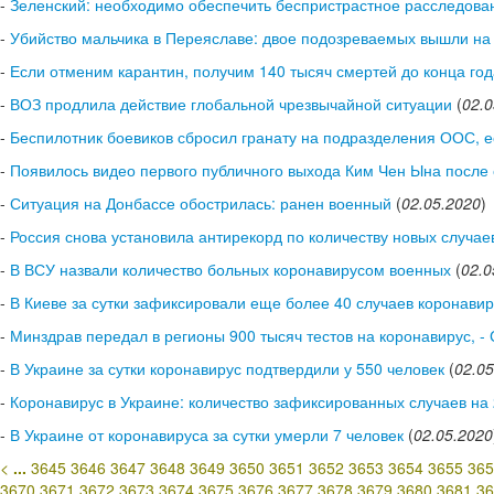
-
Зеленский: необходимо обеспечить беспристрастное расследова
-
Убийство мальчика в Переяславе: двое подозреваемых вышли на
-
Если отменим карантин, получим 140 тысяч смертей до конца год
-
ВОЗ продлила действие глобальной чрезвычайной ситуации
(
02.0
-
Беспилотник боевиков сбросил гранату на подразделения ООС, 
-
Появилось видео первого публичного выхода Ким Чен Ына после 
-
Ситуация на Донбассе обострилась: ранен военный
(
02.05.2020
)
-
Россия снова установила антирекорд по количеству новых случае
-
В ВСУ назвали количество больных коронавирусом военных
(
02.0
-
В Киеве за сутки зафиксировали еще более 40 случаев коронави
-
Минздрав передал в регионы 900 тысяч тестов на коронавирус, -
-
В Украине за сутки коронавирус подтвердили у 550 человек
(
02.05
-
Коронавирус в Украине: количество зафиксированных случаев на
-
В Украине от коронавируса за сутки умерли 7 человек
(
02.05.2020
<
...
3645
3646
3647
3648
3649
3650
3651
3652
3653
3654
3655
365
3670
3671
3672
3673
3674
3675
3676
3677
3678
3679
3680
3681
36