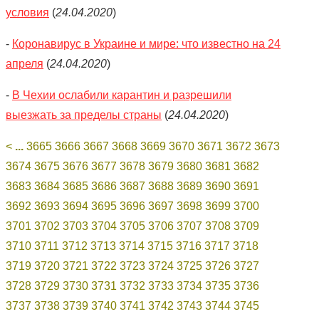
условия
(
24.04.2020
)
-
Коронавирус в Украине и мире: что известно на 24
апреля
(
24.04.2020
)
-
В Чехии ослабили карантин и разрешили
выезжать за пределы страны
(
24.04.2020
)
<
...
3665
3666
3667
3668
3669
3670
3671
3672
3673
3674
3675
3676
3677
3678
3679
3680
3681
3682
3683
3684
3685
3686
3687
3688
3689
3690
3691
3692
3693
3694
3695
3696
3697
3698
3699
3700
3701
3702
3703
3704
3705
3706
3707
3708
3709
3710
3711
3712
3713
3714
3715
3716
3717
3718
3719
3720
3721
3722
3723
3724
3725
3726
3727
3728
3729
3730
3731
3732
3733
3734
3735
3736
3737
3738
3739
3740
3741
3742
3743
3744
3745