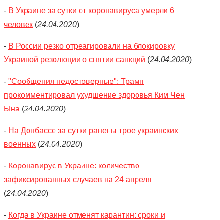
-
В Украине за сутки от коронавируса умерли 6
человек
(
24.04.2020
)
-
В России резко отреагировали на блокировку
Украиной резолюции о снятии санкций
(
24.04.2020
)
-
"Сообщения недостоверные": Трамп
прокомментировал ухудшение здоровья Ким Чен
Ына
(
24.04.2020
)
-
На Донбассе за сутки ранены трое украинских
военных
(
24.04.2020
)
-
Коронавирус в Украине: количество
зафиксированных случаев на 24 апреля
(
24.04.2020
)
-
Когда в Украине отменят карантин: сроки и